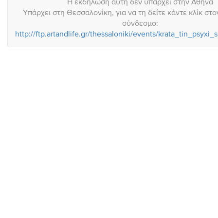
Η εκδήλωση αυτή δεν υπάρχει στην Αθήνα
Υπάρχει στη Θεσσαλονίκη, για να τη δείτε κάντε κλίκ στ
σύνδεσμο:
http://ftp.artandlife.gr/thessaloniki/events/krata_tin_p