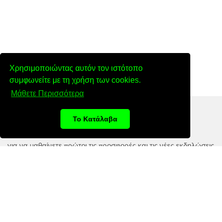
Χρησιμοποιώντας αυτόν τον ιστότοπο
συμφωνείτε με τη χρήση των cookies.
Μάθετε Περισσότερα
Εγγραφείτε στο Newsletter μας
Το Κατάλαβα
για να μαθαίνετε πρώτοι τις προσφορές και τις νέες εκδηλώσεις
ΠΕΡΙΟΧΉ
ΔΙΕΎΘΥΝΣΗ EMAIL