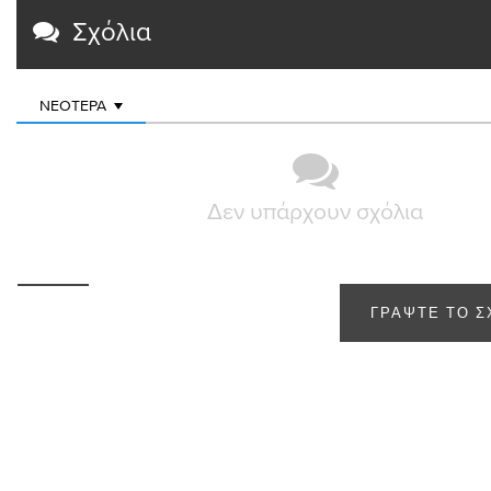
Σχόλια
ΝΕΌΤΕΡΑ
Δεν υπάρχουν σχόλια
ΓΡΆΨΤΕ ΤΟ Σ