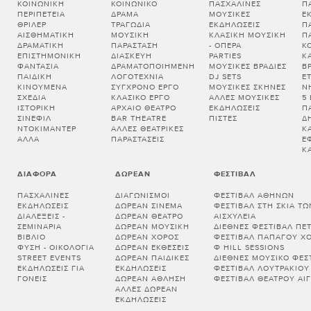
ΚΟΙΝΩΝΙΚΉ
ΚΟΙΝΩΝΙΚΌ
ΠΑΣΧΑΛΙΝΈΣ
Π
ΠΕΡΙΠΈΤΕΙΑ
ΔΡΆΜΑ
ΜΟΥΣΙΚΈΣ
Ε
ΘΡΊΛΕΡ
ΤΡΑΓΩΔΊΑ
ΕΚΔΗΛΏΣΕΙΣ
Π
ΑΙΣΘΗΜΑΤΙΚΉ
ΜΟΥΣΙΚΉ
ΚΛΑΣΙΚΉ ΜΟΥΣΙΚΉ
Π
ΔΡΑΜΑΤΙΚΉ
ΠΑΡΆΣΤΑΣΗ
- ΌΠΕΡΑ
Κ
ΕΠΙΣΤΗΜΟΝΙΚΉ
ΔΙΑΣΚΕΥΉ
PARTIES
Κ
ΦΑΝΤΑΣΊΑ
ΔΡΑΜΑΤΟΠΟΙΗΜΈΝΗ
ΜΟΥΣΙΚΈΣ ΒΡΑΔΙΈΣ
Β
ΠΑΙΔΙΚΉ
ΛΟΓΟΤΕΧΝΊΑ
DJ SETS
Ε
ΚΙΝΟΎΜΕΝΑ
ΣΎΓΧΡΟΝΟ ΈΡΓΟ
ΜΟΥΣΙΚΈΣ ΣΚΗΝΈΣ
Ν
ΣΧΈΔΙΑ
ΚΛΑΣΙΚΌ ΈΡΓΟ
ΆΛΛΕΣ ΜΟΥΣΙΚΈΣ
5
ΙΣΤΟΡΙΚΉ
ΑΡΧΑΊΟ ΘΈΑΤΡΟ
ΕΚΔΗΛΏΣΕΙΣ
Π
ΣΙΝΕΦΊΛ
BAR THEATRE
ΠΊΣΤΕΣ
Δ
ΝΤΟΚΙΜΑΝΤΈΡ
ΆΛΛΕΣ ΘΕΑΤΡΙΚΈΣ
Κ
ΆΛΛΑ
ΠΑΡΑΣΤΆΣΕΙΣ
Έ
Κ
ΔΙΆΦΟΡΑ
ΔΩΡΕΆΝ
ΦΕΣΤΙΒΆΛ
ΠΑΣΧΑΛΙΝΈΣ
ΔΙΑΓΩΝΙΣΜΟΊ
ΦΕΣΤΙΒΆΛ ΑΘΗΝΏΝ
ΕΚΔΗΛΏΣΕΙΣ
ΔΩΡΕΆΝ ΣΙΝΕΜΆ
ΦΕΣΤΙΒΆΛ ΣΤΗ ΣΚΙΆ Τ
ΔΙΑΛΕΞΕΙΣ -
ΔΩΡΕΆΝ ΘΈΑΤΡΟ
ΑΙΣΧΎΛΕΙΑ
ΣΕΜΙΝΑΡΙΑ
ΔΩΡΕΆΝ ΜΟΥΣΙΚΉ
ΔΙΕΘΝΈΣ ΦΕΣΤΙΒΆΛ ΠΈ
ΒΙΒΛΊΟ
ΔΩΡΕΆΝ ΧΟΡΌΣ
ΦΕΣΤΙΒΆΛ ΠΑΠΆΓΟΥ Χ
ΦΎΣΗ - ΟΙΚΟΛΟΓΊΑ
ΔΩΡΕΆΝ ΕΚΘΈΣΕΙΣ
Φ HILL SESSIONS
STREET EVENTS
ΔΩΡΕΆΝ ΠΑΙΔΙΚΈΣ
ΔΙΕΘΝΈΣ ΜΟΥΣΙΚΌ ΦΕΣΤ
ΕΚΔΗΛΏΣΕΙΣ ΓΙΑ
ΕΚΔΗΛΏΣΕΙΣ
ΦΕΣΤΙΒΆΛ ΛΟΥΤΡΑΚΊΟΥ
ΓΟΝΕΊΣ
ΔΩΡΕΆΝ ΆΘΛΗΣΗ
ΦΕΣΤΙΒΆΛ ΘΕΆΤΡΟΥ ΑΊΓ
ΆΛΛΕΣ ΔΩΡΕΆΝ
ΕΚΔΗΛΏΣΕΙΣ