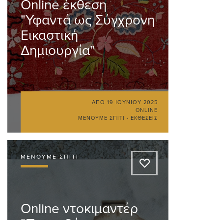
Online έκθεση
"Υφαντά ως Σύγχρονη
Εικαστική
Δημιουργία"
ΑΠΌ
19 ΙΟΥΝΊΟΥ 2025
ONLINE
ΜΈΝΟΥΜΕ ΣΠΊΤΙ - ΕΚΘΈΣΕΙΣ
ΜΈΝΟΥΜΕ ΣΠΊΤΙ
A
Online ντοκιμαντέρ