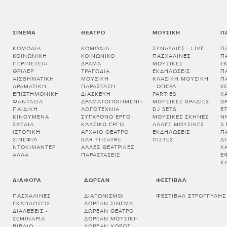
ΣΙΝΕΜΆ
ΘΈΑΤΡΟ
ΜΟΥΣΙΚΉ
Π
ΚΩΜΩΔΊΑ
ΚΩΜΩΔΊΑ
ΣΥΝΑΥΛΊΕΣ - LIVE
Π
ΚΟΙΝΩΝΙΚΉ
ΚΟΙΝΩΝΙΚΌ
ΠΑΣΧΑΛΙΝΈΣ
Π
ΠΕΡΙΠΈΤΕΙΑ
ΔΡΆΜΑ
ΜΟΥΣΙΚΈΣ
Ε
ΘΡΊΛΕΡ
ΤΡΑΓΩΔΊΑ
ΕΚΔΗΛΏΣΕΙΣ
Π
ΑΙΣΘΗΜΑΤΙΚΉ
ΜΟΥΣΙΚΉ
ΚΛΑΣΙΚΉ ΜΟΥΣΙΚΉ
Π
ΔΡΑΜΑΤΙΚΉ
ΠΑΡΆΣΤΑΣΗ
- ΌΠΕΡΑ
Κ
ΕΠΙΣΤΗΜΟΝΙΚΉ
ΔΙΑΣΚΕΥΉ
PARTIES
Κ
ΦΑΝΤΑΣΊΑ
ΔΡΑΜΑΤΟΠΟΙΗΜΈΝΗ
ΜΟΥΣΙΚΈΣ ΒΡΑΔΙΈΣ
Β
ΠΑΙΔΙΚΉ
ΛΟΓΟΤΕΧΝΊΑ
DJ SETS
Ε
ΚΙΝΟΎΜΕΝΑ
ΣΎΓΧΡΟΝΟ ΈΡΓΟ
ΜΟΥΣΙΚΈΣ ΣΚΗΝΈΣ
Ν
ΣΧΈΔΙΑ
ΚΛΑΣΙΚΌ ΈΡΓΟ
ΆΛΛΕΣ ΜΟΥΣΙΚΈΣ
5
ΙΣΤΟΡΙΚΉ
ΑΡΧΑΊΟ ΘΈΑΤΡΟ
ΕΚΔΗΛΏΣΕΙΣ
Π
ΣΙΝΕΦΊΛ
BAR THEATRE
ΠΊΣΤΕΣ
Δ
ΝΤΟΚΙΜΑΝΤΈΡ
ΆΛΛΕΣ ΘΕΑΤΡΙΚΈΣ
Κ
ΆΛΛΑ
ΠΑΡΑΣΤΆΣΕΙΣ
Έ
Κ
ΔΙΆΦΟΡΑ
ΔΩΡΕΆΝ
ΦΕΣΤΙΒΆΛ
ΠΑΣΧΑΛΙΝΈΣ
ΔΙΑΓΩΝΙΣΜΟΊ
ΦΕΣΤΙΒΆΛ ΣΤΡΟΓΓΎΛΗΣ
ΕΚΔΗΛΏΣΕΙΣ
ΔΩΡΕΆΝ ΣΙΝΕΜΆ
ΔΙΑΛΕΞΕΙΣ -
ΔΩΡΕΆΝ ΘΈΑΤΡΟ
ΣΕΜΙΝΑΡΙΑ
ΔΩΡΕΆΝ ΜΟΥΣΙΚΉ
ΒΙΒΛΊΟ
ΔΩΡΕΆΝ ΧΟΡΌΣ