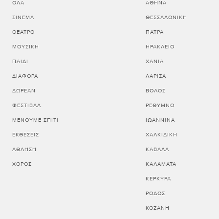
ΌΛΑ
ΑΘΗΝΑ
ΣΙΝΕΜΆ
ΘΕΣΣΑΛΟΝΙΚΗ
ΘΈΑΤΡΟ
ΠΑΤΡΑ
ΜΟΥΣΙΚΉ
ΗΡΑΚΛΕΙΟ
ΠΑΙΔΊ
ΧΑΝΙΑ
ΔΙΆΦΟΡΑ
ΛΑΡΙΣΑ
ΔΩΡΕΆΝ
ΒΟΛΟΣ
ΦΕΣΤΙΒΆΛ
ΡΕΘΥΜΝΟ
ΜΈΝΟΥΜΕ ΣΠΊΤΙ
ΙΩΑΝΝΙΝΑ
ΕΚΘΈΣΕΙΣ
ΧΑΛΚΙΔΙΚΗ
ΆΘΛΗΣΗ
ΚΑΒΑΛΑ
ΧΟΡΌΣ
ΚΑΛΑΜΑΤΑ
ΚΕΡΚΥΡΑ
ΡΟΔΟΣ
ΚΟΖΑΝΗ