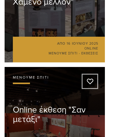
Χαμένο μέλλον"
ΑΠΌ
16 ΙΟΥΝΊΟΥ 2025
ONLINE
ΜΈΝΟΥΜΕ ΣΠΊΤΙ - ΕΚΘΈΣΕΙΣ
ΜΈΝΟΥΜΕ ΣΠΊΤΙ
A
Online έκθεση "Σαν
μετάξι"