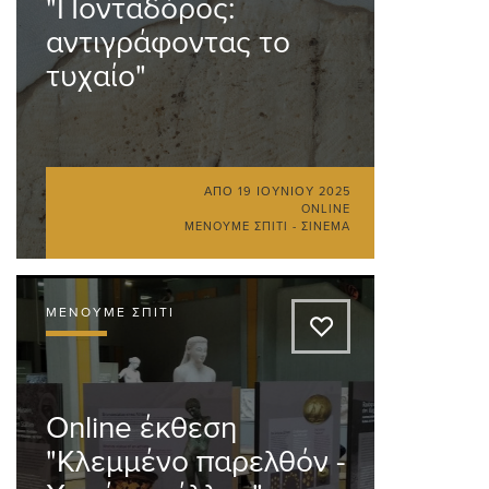
"Πονταδόρος:
αντιγράφοντας το
τυχαίο"
ΑΠΌ
19 ΙΟΥΝΊΟΥ 2025
ONLINE
ΜΈΝΟΥΜΕ ΣΠΊΤΙ - ΣΙΝΕΜΆ
ΜΈΝΟΥΜΕ ΣΠΊΤΙ
A
Online έκθεση
"Κλεμμένο παρελθόν -