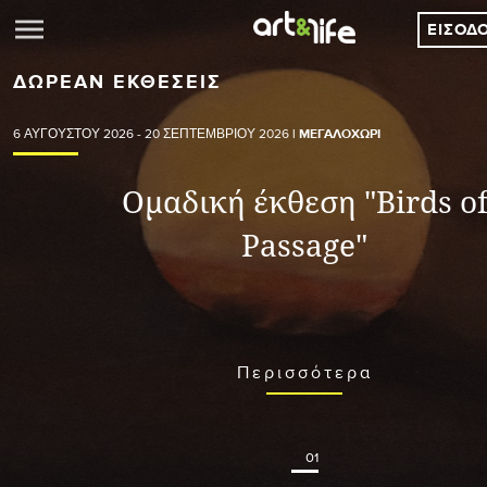
ΕΊΣΟΔ
ΔΩΡΕΆΝ ΕΚΘΈΣΕΙΣ
| ΜΕΓΑΛΟΧΏΡΙ
6 ΑΥΓΟΎΣΤΟΥ 2026
-
20 ΣΕΠΤΕΜΒΡΊΟΥ 2026
Ομαδική έκθεση "Birds o
Passage"
Περισσότερα
01