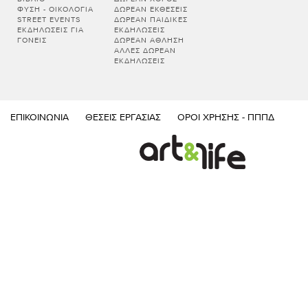
ΦΎΣΗ - ΟΙΚΟΛΟΓΊΑ
ΔΩΡΕΆΝ ΕΚΘΈΣΕΙΣ
STREET EVENTS
ΔΩΡΕΆΝ ΠΑΙΔΙΚΈΣ
ΕΚΔΗΛΏΣΕΙΣ ΓΙΑ
ΕΚΔΗΛΏΣΕΙΣ
ΓΟΝΕΊΣ
ΔΩΡΕΆΝ ΆΘΛΗΣΗ
ΆΛΛΕΣ ΔΩΡΕΆΝ
ΕΚΔΗΛΏΣΕΙΣ
ΕΠΙΚΟΙΝΩΝΊΑ
ΘΈΣΕΙΣ ΕΡΓΑΣΊΑΣ
ΌΡΟΙ ΧΡΉΣΗΣ - ΠΠΠΔ