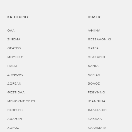
ΚΑΤΗΓΟΡΊΕΣ
ΠΌΛΕΙΣ
ΌΛΑ
ΑΘΗΝΑ
ΣΙΝΕΜΆ
ΘΕΣΣΑΛΟΝΙΚΗ
ΘΈΑΤΡΟ
ΠΑΤΡΑ
ΜΟΥΣΙΚΉ
ΗΡΑΚΛΕΙΟ
ΠΑΙΔΊ
ΧΑΝΙΑ
ΔΙΆΦΟΡΑ
ΛΑΡΙΣΑ
ΔΩΡΕΆΝ
ΒΟΛΟΣ
ΦΕΣΤΙΒΆΛ
ΡΕΘΥΜΝΟ
ΜΈΝΟΥΜΕ ΣΠΊΤΙ
ΙΩΑΝΝΙΝΑ
ΕΚΘΈΣΕΙΣ
ΧΑΛΚΙΔΙΚΗ
ΆΘΛΗΣΗ
ΚΑΒΑΛΑ
ΧΟΡΌΣ
ΚΑΛΑΜΑΤΑ