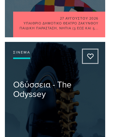
27 ΑΥΓΟΎΣΤΟΥ 2026
ΥΠΑΊΘΡΙΟ ΔΗΜΟΤΙΚΌ ΘΈΑΤΡΟ ΖΑΚΎΝΘΟΥ
ΠΑΙΔΙΚΉ ΠΑΡΆΣΤΑΣΗ
,
ΝΉΠΙΑ (3 ΈΩΣ ΚΑΙ 5...
ΣΙΝΕΜΆ
A
Οδύσσεια - The
Odyssey