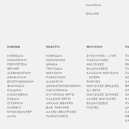
ΛΑΚΩΝΊΑ
ONLINE
ΣΙΝΕΜΆ
ΘΈΑΤΡΟ
ΜΟΥΣΙΚΉ
Π
ΚΩΜΩΔΊΑ
ΚΩΜΩΔΊΑ
ΣΥΝΑΥΛΊΕΣ - LIVE
Π
ΚΟΙΝΩΝΙΚΉ
ΚΟΙΝΩΝΙΚΌ
ΠΑΣΧΑΛΙΝΈΣ
Π
ΠΕΡΙΠΈΤΕΙΑ
ΔΡΆΜΑ
ΜΟΥΣΙΚΈΣ
Ε
ΘΡΊΛΕΡ
ΤΡΑΓΩΔΊΑ
ΕΚΔΗΛΏΣΕΙΣ
Π
ΑΙΣΘΗΜΑΤΙΚΉ
ΜΟΥΣΙΚΉ
ΚΛΑΣΙΚΉ ΜΟΥΣΙΚΉ
Π
ΔΡΑΜΑΤΙΚΉ
ΠΑΡΆΣΤΑΣΗ
- ΌΠΕΡΑ
Κ
ΕΠΙΣΤΗΜΟΝΙΚΉ
ΔΙΑΣΚΕΥΉ
PARTIES
Κ
ΦΑΝΤΑΣΊΑ
ΔΡΑΜΑΤΟΠΟΙΗΜΈΝΗ
ΜΟΥΣΙΚΈΣ ΒΡΑΔΙΈΣ
Β
ΠΑΙΔΙΚΉ
ΛΟΓΟΤΕΧΝΊΑ
DJ SETS
Ε
ΚΙΝΟΎΜΕΝΑ
ΣΎΓΧΡΟΝΟ ΈΡΓΟ
ΜΟΥΣΙΚΈΣ ΣΚΗΝΈΣ
Ν
ΣΧΈΔΙΑ
ΚΛΑΣΙΚΌ ΈΡΓΟ
ΆΛΛΕΣ ΜΟΥΣΙΚΈΣ
5
ΙΣΤΟΡΙΚΉ
ΑΡΧΑΊΟ ΘΈΑΤΡΟ
ΕΚΔΗΛΏΣΕΙΣ
Π
ΣΙΝΕΦΊΛ
BAR THEATRE
ΠΊΣΤΕΣ
Δ
ΝΤΟΚΙΜΑΝΤΈΡ
ΆΛΛΕΣ ΘΕΑΤΡΙΚΈΣ
Κ
ΆΛΛΑ
ΠΑΡΑΣΤΆΣΕΙΣ
Έ
Κ