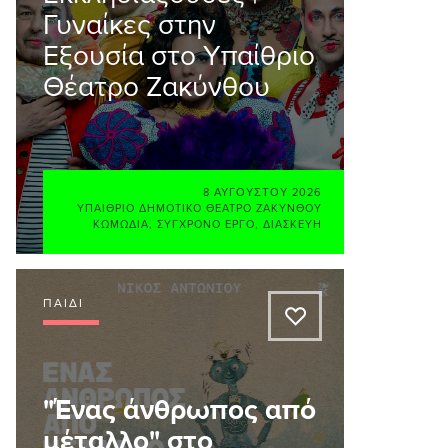
Γυναίκες στην
Εξουσία στο Υπαίθριο
Θέατρο Ζακύνθου
8 ΑΥΓΟΎΣΤΟΥ 2026
ΥΠΑΊΘΡΙΟ ΔΗΜΟΤΙΚΌ ΘΈΑΤΡΟ ΖΑΚΎΝΘΟΥ
ΚΩΜΩΔΊΑ
,
ΣΎΓΧΡΟΝΟ ΈΡΓΟ
,
ΔΙΑΣΚΕΥΉ
ΠΑΙΔΊ
A
"Ένας άνθρωπος από
μέταλλο" στο