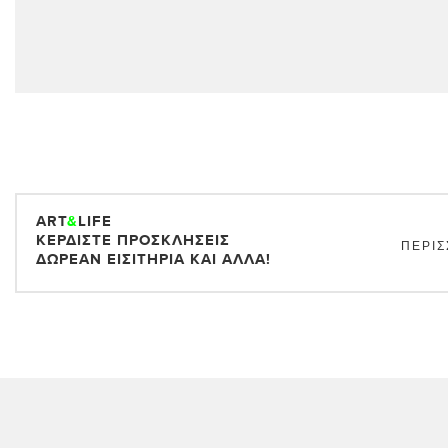
ART
&
LIFE
ΚΕΡΔΊΣΤΕ ΠΡΟΣΚΛΉΣΕΙΣ
ΠΕΡΙΣ
ΔΩΡΕΆΝ ΕΙΣΙΤΉΡΙΑ ΚΑΙ ΆΛΛΑ!