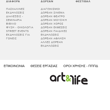
ΔΙΆΦΟΡΑ
ΔΩΡΕΆΝ
ΦΕΣΤΙΒΆΛ
ΠΑΣΧΑΛΙΝΈΣ
ΔΙΑΓΩΝΙΣΜΟΊ
ΕΚΔΗΛΏΣΕΙΣ
ΔΩΡΕΆΝ ΣΙΝΕΜΆ
ΔΙΑΛΕΞΕΙΣ -
ΔΩΡΕΆΝ ΘΈΑΤΡΟ
ΣΕΜΙΝΑΡΙΑ
ΔΩΡΕΆΝ ΜΟΥΣΙΚΉ
ΒΙΒΛΊΟ
ΔΩΡΕΆΝ ΧΟΡΌΣ
ΦΎΣΗ - ΟΙΚΟΛΟΓΊΑ
ΔΩΡΕΆΝ ΕΚΘΈΣΕΙΣ
STREET EVENTS
ΔΩΡΕΆΝ ΠΑΙΔΙΚΈΣ
ΕΚΔΗΛΏΣΕΙΣ ΓΙΑ
ΕΚΔΗΛΏΣΕΙΣ
ΓΟΝΕΊΣ
ΔΩΡΕΆΝ ΆΘΛΗΣΗ
ΆΛΛΕΣ ΔΩΡΕΆΝ
ΕΚΔΗΛΏΣΕΙΣ
ΕΠΙΚΟΙΝΩΝΊΑ
ΘΈΣΕΙΣ ΕΡΓΑΣΊΑΣ
ΌΡΟΙ ΧΡΉΣΗΣ - ΠΠΠΔ