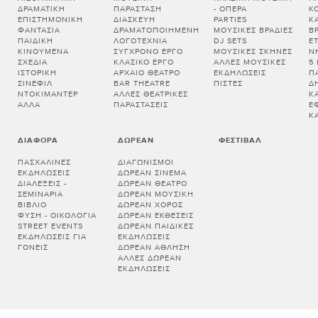
ΔΡΑΜΑΤΙΚΉ
ΠΑΡΆΣΤΑΣΗ
- ΌΠΕΡΑ
Κ
ΕΠΙΣΤΗΜΟΝΙΚΉ
ΔΙΑΣΚΕΥΉ
PARTIES
Κ
ΦΑΝΤΑΣΊΑ
ΔΡΑΜΑΤΟΠΟΙΗΜΈΝΗ
ΜΟΥΣΙΚΈΣ ΒΡΑΔΙΈΣ
Β
ΠΑΙΔΙΚΉ
ΛΟΓΟΤΕΧΝΊΑ
DJ SETS
Ε
ΚΙΝΟΎΜΕΝΑ
ΣΎΓΧΡΟΝΟ ΈΡΓΟ
ΜΟΥΣΙΚΈΣ ΣΚΗΝΈΣ
Ν
ΣΧΈΔΙΑ
ΚΛΑΣΙΚΌ ΈΡΓΟ
ΆΛΛΕΣ ΜΟΥΣΙΚΈΣ
5
ΙΣΤΟΡΙΚΉ
ΑΡΧΑΊΟ ΘΈΑΤΡΟ
ΕΚΔΗΛΏΣΕΙΣ
Π
ΣΙΝΕΦΊΛ
BAR THEATRE
ΠΊΣΤΕΣ
Δ
ΝΤΟΚΙΜΑΝΤΈΡ
ΆΛΛΕΣ ΘΕΑΤΡΙΚΈΣ
Κ
ΆΛΛΑ
ΠΑΡΑΣΤΆΣΕΙΣ
Έ
Κ
ΔΙΆΦΟΡΑ
ΔΩΡΕΆΝ
ΦΕΣΤΙΒΆΛ
ΠΑΣΧΑΛΙΝΈΣ
ΔΙΑΓΩΝΙΣΜΟΊ
ΕΚΔΗΛΏΣΕΙΣ
ΔΩΡΕΆΝ ΣΙΝΕΜΆ
ΔΙΑΛΕΞΕΙΣ -
ΔΩΡΕΆΝ ΘΈΑΤΡΟ
ΣΕΜΙΝΑΡΙΑ
ΔΩΡΕΆΝ ΜΟΥΣΙΚΉ
ΒΙΒΛΊΟ
ΔΩΡΕΆΝ ΧΟΡΌΣ
ΦΎΣΗ - ΟΙΚΟΛΟΓΊΑ
ΔΩΡΕΆΝ ΕΚΘΈΣΕΙΣ
STREET EVENTS
ΔΩΡΕΆΝ ΠΑΙΔΙΚΈΣ
ΕΚΔΗΛΏΣΕΙΣ ΓΙΑ
ΕΚΔΗΛΏΣΕΙΣ
ΓΟΝΕΊΣ
ΔΩΡΕΆΝ ΆΘΛΗΣΗ
ΆΛΛΕΣ ΔΩΡΕΆΝ
ΕΚΔΗΛΏΣΕΙΣ