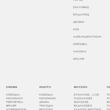
ΖΑΚΥΝΘΟΣ
ΕΠΙΔΑΥΡΟΣ
ΔΕΛΦΟΙ
ΚΩΣ
ΑΛΕΞΑΝΔΡΟΥΠΟΛΗ
ΚΟΡΙΝΘΊΑ
ΛΑΚΩΝΊΑ
ONLINE
ΣΙΝΕΜΆ
ΘΈΑΤΡΟ
ΜΟΥΣΙΚΉ
Π
ΚΩΜΩΔΊΑ
ΚΩΜΩΔΊΑ
ΣΥΝΑΥΛΊΕΣ - LIVE
Π
ΚΟΙΝΩΝΙΚΉ
ΚΟΙΝΩΝΙΚΌ
ΠΑΣΧΑΛΙΝΈΣ
Π
ΠΕΡΙΠΈΤΕΙΑ
ΔΡΆΜΑ
ΜΟΥΣΙΚΈΣ
Ε
ΘΡΊΛΕΡ
ΤΡΑΓΩΔΊΑ
ΕΚΔΗΛΏΣΕΙΣ
Π
ΑΙΣΘΗΜΑΤΙΚΉ
ΜΟΥΣΙΚΉ
ΚΛΑΣΙΚΉ ΜΟΥΣΙΚΉ
Π