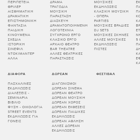
ΠΕΡΙΠΈΤΕΙΑ
ΔΡΆΜΑ
ΜΟΥΣΙΚΈΣ
Ε
ΘΡΊΛΕΡ
ΤΡΑΓΩΔΊΑ
ΕΚΔΗΛΏΣΕΙΣ
Π
ΑΙΣΘΗΜΑΤΙΚΉ
ΜΟΥΣΙΚΉ
ΚΛΑΣΙΚΉ ΜΟΥΣΙΚΉ
Π
ΔΡΑΜΑΤΙΚΉ
ΠΑΡΆΣΤΑΣΗ
- ΌΠΕΡΑ
Κ
ΕΠΙΣΤΗΜΟΝΙΚΉ
ΔΙΑΣΚΕΥΉ
PARTIES
Κ
ΦΑΝΤΑΣΊΑ
ΔΡΑΜΑΤΟΠΟΙΗΜΈΝΗ
ΜΟΥΣΙΚΈΣ ΒΡΑΔΙΈΣ
Β
ΠΑΙΔΙΚΉ
ΛΟΓΟΤΕΧΝΊΑ
DJ SETS
Ε
ΚΙΝΟΎΜΕΝΑ
ΣΎΓΧΡΟΝΟ ΈΡΓΟ
ΜΟΥΣΙΚΈΣ ΣΚΗΝΈΣ
Ν
ΣΧΈΔΙΑ
ΚΛΑΣΙΚΌ ΈΡΓΟ
ΆΛΛΕΣ ΜΟΥΣΙΚΈΣ
5
ΙΣΤΟΡΙΚΉ
ΑΡΧΑΊΟ ΘΈΑΤΡΟ
ΕΚΔΗΛΏΣΕΙΣ
Π
ΣΙΝΕΦΊΛ
BAR THEATRE
ΠΊΣΤΕΣ
Δ
ΝΤΟΚΙΜΑΝΤΈΡ
ΆΛΛΕΣ ΘΕΑΤΡΙΚΈΣ
Κ
ΆΛΛΑ
ΠΑΡΑΣΤΆΣΕΙΣ
Έ
Κ
ΔΙΆΦΟΡΑ
ΔΩΡΕΆΝ
ΦΕΣΤΙΒΆΛ
ΠΑΣΧΑΛΙΝΈΣ
ΔΙΑΓΩΝΙΣΜΟΊ
ΕΚΔΗΛΏΣΕΙΣ
ΔΩΡΕΆΝ ΣΙΝΕΜΆ
ΔΙΑΛΕΞΕΙΣ -
ΔΩΡΕΆΝ ΘΈΑΤΡΟ
ΣΕΜΙΝΑΡΙΑ
ΔΩΡΕΆΝ ΜΟΥΣΙΚΉ
ΒΙΒΛΊΟ
ΔΩΡΕΆΝ ΧΟΡΌΣ
ΦΎΣΗ - ΟΙΚΟΛΟΓΊΑ
ΔΩΡΕΆΝ ΕΚΘΈΣΕΙΣ
STREET EVENTS
ΔΩΡΕΆΝ ΠΑΙΔΙΚΈΣ
ΕΚΔΗΛΏΣΕΙΣ ΓΙΑ
ΕΚΔΗΛΏΣΕΙΣ
ΓΟΝΕΊΣ
ΔΩΡΕΆΝ ΆΘΛΗΣΗ
ΆΛΛΕΣ ΔΩΡΕΆΝ
ΕΚΔΗΛΏΣΕΙΣ