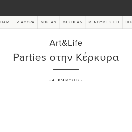
ΠΑΙΔΊ
ΔΙΆΦΟΡΑ
ΔΩΡΕΆΝ
ΦΕΣΤΙΒΆΛ
ΜΈΝΟΥΜΕ ΣΠΊΤΙ
ΠΕΡ
Art&Life
Parties στην Κέρκυρα
-
4
ΕΚΔΗΛΏΣΕΙΣ -