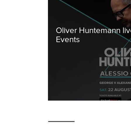
Oliver Huntemann li
Events