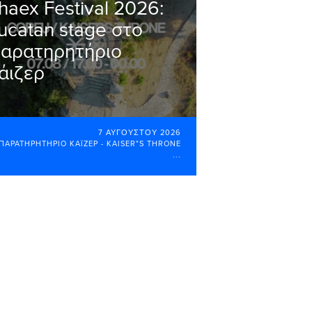
haex Festival 2026:
ucatan stage στο
αρατηρητήριο
άιζερ
7 ΑΥΓΟΎΣΤΟΥ 2026
ΠΑΡΑΤΗΡΗΤΉΡΙΟ ΚΆΙΖΕΡ - KAISER"S THRONE
...