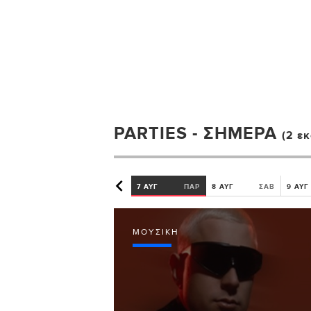
PARTIES - ΣΉΜΕΡΑ
(2 ε
7 ΑΥΓ
ΠΑΡ
8 ΑΥΓ
ΣΑΒ
9 ΑΥΓ
ΜΟΥΣΙΚΉ