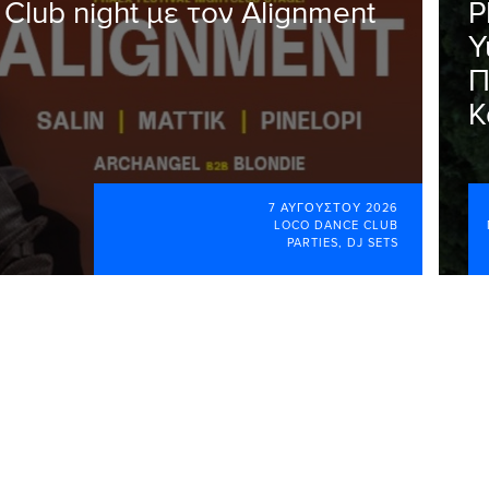
 Club night με τον Alignment
P
Y
Π
Κ
7 ΑΥΓΟΎΣΤΟΥ 2026
LOCO DANCE CLUB
PARTIES
,
DJ SETS