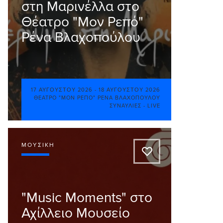
στη Μαρινέλλα στο
Θέατρο "Μον Ρεπό"
Ρένα Βλαχοπούλου
17 ΑΥΓΟΎΣΤΟΥ 2026
-
18 ΑΥΓΟΎΣΤΟΥ 2026
ΘΈΑΤΡΟ "ΜΟΝ ΡΕΠΌ" ΡΈΝΑ ΒΛΑΧΟΠΟΎΛΟΥ
ΣΥΝΑΥΛΊΕΣ - LIVE
ΜΟΥΣΙΚΉ
A
"Music Moments" στο
Αχίλλειο Μουσείο