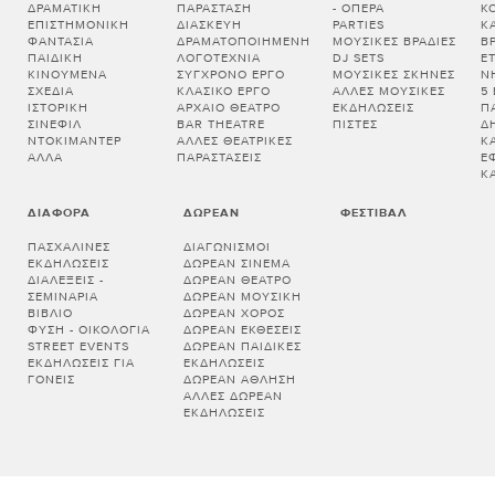
ΔΡΑΜΑΤΙΚΉ
ΠΑΡΆΣΤΑΣΗ
- ΌΠΕΡΑ
Κ
ΕΠΙΣΤΗΜΟΝΙΚΉ
ΔΙΑΣΚΕΥΉ
PARTIES
Κ
ΦΑΝΤΑΣΊΑ
ΔΡΑΜΑΤΟΠΟΙΗΜΈΝΗ
ΜΟΥΣΙΚΈΣ ΒΡΑΔΙΈΣ
Β
ΠΑΙΔΙΚΉ
ΛΟΓΟΤΕΧΝΊΑ
DJ SETS
Ε
ΚΙΝΟΎΜΕΝΑ
ΣΎΓΧΡΟΝΟ ΈΡΓΟ
ΜΟΥΣΙΚΈΣ ΣΚΗΝΈΣ
Ν
ΣΧΈΔΙΑ
ΚΛΑΣΙΚΌ ΈΡΓΟ
ΆΛΛΕΣ ΜΟΥΣΙΚΈΣ
5
ΙΣΤΟΡΙΚΉ
ΑΡΧΑΊΟ ΘΈΑΤΡΟ
ΕΚΔΗΛΏΣΕΙΣ
Π
ΣΙΝΕΦΊΛ
BAR THEATRE
ΠΊΣΤΕΣ
Δ
ΝΤΟΚΙΜΑΝΤΈΡ
ΆΛΛΕΣ ΘΕΑΤΡΙΚΈΣ
Κ
ΆΛΛΑ
ΠΑΡΑΣΤΆΣΕΙΣ
Έ
Κ
ΔΙΆΦΟΡΑ
ΔΩΡΕΆΝ
ΦΕΣΤΙΒΆΛ
ΠΑΣΧΑΛΙΝΈΣ
ΔΙΑΓΩΝΙΣΜΟΊ
ΕΚΔΗΛΏΣΕΙΣ
ΔΩΡΕΆΝ ΣΙΝΕΜΆ
ΔΙΑΛΕΞΕΙΣ -
ΔΩΡΕΆΝ ΘΈΑΤΡΟ
ΣΕΜΙΝΑΡΙΑ
ΔΩΡΕΆΝ ΜΟΥΣΙΚΉ
ΒΙΒΛΊΟ
ΔΩΡΕΆΝ ΧΟΡΌΣ
ΦΎΣΗ - ΟΙΚΟΛΟΓΊΑ
ΔΩΡΕΆΝ ΕΚΘΈΣΕΙΣ
STREET EVENTS
ΔΩΡΕΆΝ ΠΑΙΔΙΚΈΣ
ΕΚΔΗΛΏΣΕΙΣ ΓΙΑ
ΕΚΔΗΛΏΣΕΙΣ
ΓΟΝΕΊΣ
ΔΩΡΕΆΝ ΆΘΛΗΣΗ
ΆΛΛΕΣ ΔΩΡΕΆΝ
ΕΚΔΗΛΏΣΕΙΣ