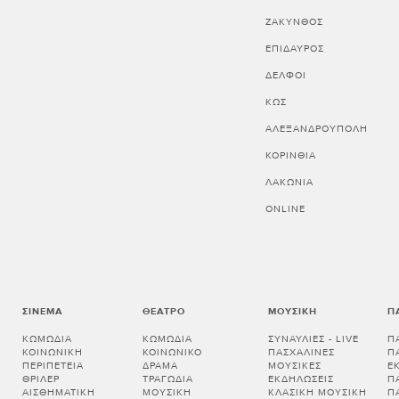
ΖΑΚΥΝΘΟΣ
ΕΠΙΔΑΥΡΟΣ
ΔΕΛΦΟΙ
ΚΩΣ
ΑΛΕΞΑΝΔΡΟΥΠΟΛΗ
ΚΟΡΙΝΘΊΑ
ΛΑΚΩΝΊΑ
ONLINE
ΣΙΝΕΜΆ
ΘΈΑΤΡΟ
ΜΟΥΣΙΚΉ
Π
ΚΩΜΩΔΊΑ
ΚΩΜΩΔΊΑ
ΣΥΝΑΥΛΊΕΣ - LIVE
Π
ΚΟΙΝΩΝΙΚΉ
ΚΟΙΝΩΝΙΚΌ
ΠΑΣΧΑΛΙΝΈΣ
Π
ΠΕΡΙΠΈΤΕΙΑ
ΔΡΆΜΑ
ΜΟΥΣΙΚΈΣ
Ε
ΘΡΊΛΕΡ
ΤΡΑΓΩΔΊΑ
ΕΚΔΗΛΏΣΕΙΣ
Π
ΑΙΣΘΗΜΑΤΙΚΉ
ΜΟΥΣΙΚΉ
ΚΛΑΣΙΚΉ ΜΟΥΣΙΚΉ
Π