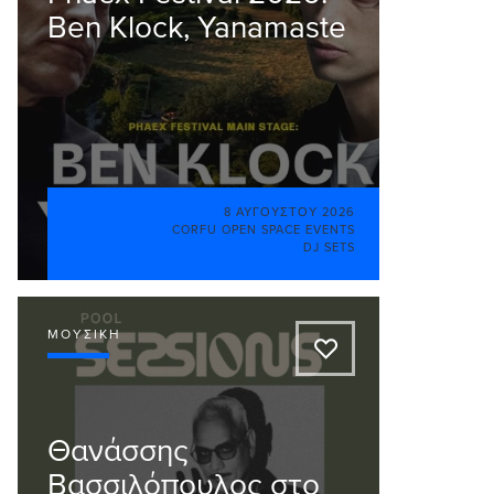
Ben Klock, Yanamaste
8 ΑΥΓΟΎΣΤΟΥ 2026
CORFU OPEN SPACE EVENTS
DJ SETS
ΜΟΥΣΙΚΉ
A
Θανάσσης
Βασσιλόπουλος στο