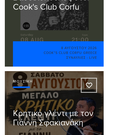
Cook's Club Corfu
8 ΑΥΓΟΎΣΤΟΥ 2026
COOK"S CLUB CORFU GREECE
ΣΥΝΑΥΛΊΕΣ - LIVE
ΜΟΥΣΙΚΉ
A
Κρητικό γλέντι με τον
Γιάννη Σφακιανάκη