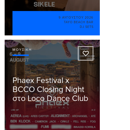
9 ΑΥΓΟΎΣΤΟΥ 2026
TAYO BEACH BAR
DJ SETS
ΜΟΥΣΙΚΉ
A
Phaex Festival x
BCCO Closing Night
στο Loco Dance Club