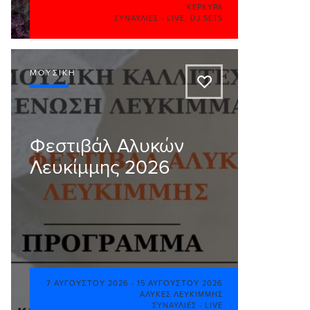
ΚΈΡΚΥΡΑ
ΣΥΝΑΥΛΊΕΣ - LIVE
,
DJ SETS
ΜΟΥΣΙΚΉ
A
Φεστιβάλ Αλυκών
Λευκίμμης 2026
7 ΑΥΓΟΎΣΤΟΥ 2026
-
15 ΑΥΓΟΎΣΤΟΥ 2026
ΑΛΥΚΈΣ ΛΕΥΚΊΜΜΗΣ
ΣΥΝΑΥΛΊΕΣ - LIVE