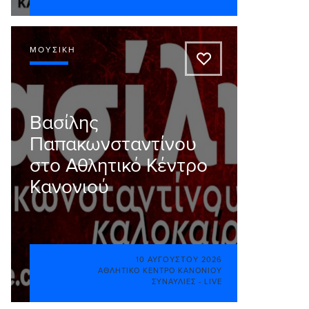
ΜΟΥΣΙΚΉ
A
Βασίλης
Παπακωνσταντίνου
στο Αθλητικό Κέντρο
Κανονιού
10 ΑΥΓΟΎΣΤΟΥ 2026
ΑΘΛΗΤΙΚΌ ΚΈΝΤΡΟ ΚΑΝΟΝΙΟΎ
ΣΥΝΑΥΛΊΕΣ - LIVE