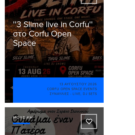
''3 Slime live in Corfu''
στο Corfu Open
Space
13 ΑΥΓΟΎΣΤΟΥ 2026
CORFU OPEN SPACE EVENTS
ΣΥΝΑΥΛΊΕΣ - LIVE
,
DJ SETS
ΜΟΥΣΙΚΉ
A