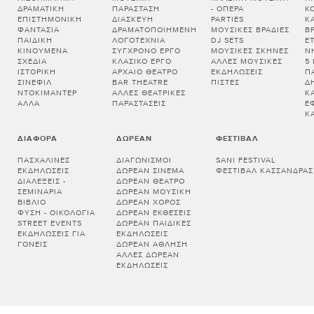
ΔΡΑΜΑΤΙΚΉ
ΠΑΡΆΣΤΑΣΗ
- ΌΠΕΡΑ
Κ
ΕΠΙΣΤΗΜΟΝΙΚΉ
ΔΙΑΣΚΕΥΉ
PARTIES
Κ
ΦΑΝΤΑΣΊΑ
ΔΡΑΜΑΤΟΠΟΙΗΜΈΝΗ
ΜΟΥΣΙΚΈΣ ΒΡΑΔΙΈΣ
Β
ΠΑΙΔΙΚΉ
ΛΟΓΟΤΕΧΝΊΑ
DJ SETS
Ε
ΚΙΝΟΎΜΕΝΑ
ΣΎΓΧΡΟΝΟ ΈΡΓΟ
ΜΟΥΣΙΚΈΣ ΣΚΗΝΈΣ
Ν
ΣΧΈΔΙΑ
ΚΛΑΣΙΚΌ ΈΡΓΟ
ΆΛΛΕΣ ΜΟΥΣΙΚΈΣ
5
ΙΣΤΟΡΙΚΉ
ΑΡΧΑΊΟ ΘΈΑΤΡΟ
ΕΚΔΗΛΏΣΕΙΣ
Π
ΣΙΝΕΦΊΛ
BAR THEATRE
ΠΊΣΤΕΣ
Δ
ΝΤΟΚΙΜΑΝΤΈΡ
ΆΛΛΕΣ ΘΕΑΤΡΙΚΈΣ
Κ
ΆΛΛΑ
ΠΑΡΑΣΤΆΣΕΙΣ
Έ
Κ
ΔΙΆΦΟΡΑ
ΔΩΡΕΆΝ
ΦΕΣΤΙΒΆΛ
ΠΑΣΧΑΛΙΝΈΣ
ΔΙΑΓΩΝΙΣΜΟΊ
SANI FESTIVAL
ΕΚΔΗΛΏΣΕΙΣ
ΔΩΡΕΆΝ ΣΙΝΕΜΆ
ΦΕΣΤΙΒΆΛ ΚΑΣΣΆΝΔΡΑΣ
ΔΙΑΛΕΞΕΙΣ -
ΔΩΡΕΆΝ ΘΈΑΤΡΟ
ΣΕΜΙΝΑΡΙΑ
ΔΩΡΕΆΝ ΜΟΥΣΙΚΉ
ΒΙΒΛΊΟ
ΔΩΡΕΆΝ ΧΟΡΌΣ
ΦΎΣΗ - ΟΙΚΟΛΟΓΊΑ
ΔΩΡΕΆΝ ΕΚΘΈΣΕΙΣ
STREET EVENTS
ΔΩΡΕΆΝ ΠΑΙΔΙΚΈΣ
ΕΚΔΗΛΏΣΕΙΣ ΓΙΑ
ΕΚΔΗΛΏΣΕΙΣ
ΓΟΝΕΊΣ
ΔΩΡΕΆΝ ΆΘΛΗΣΗ
ΆΛΛΕΣ ΔΩΡΕΆΝ
ΕΚΔΗΛΏΣΕΙΣ