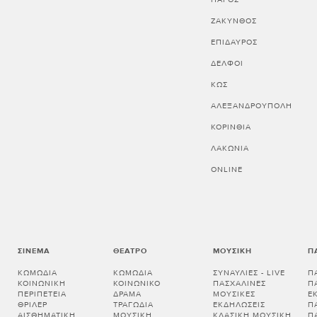
ΖΑΚΥΝΘΟΣ
ΕΠΙΔΑΥΡΟΣ
ΔΕΛΦΟΙ
ΚΩΣ
ΑΛΕΞΑΝΔΡΟΥΠΟΛΗ
ΚΟΡΙΝΘΊΑ
ΛΑΚΩΝΊΑ
ONLINE
ΣΙΝΕΜΆ
ΘΈΑΤΡΟ
ΜΟΥΣΙΚΉ
Π
ΚΩΜΩΔΊΑ
ΚΩΜΩΔΊΑ
ΣΥΝΑΥΛΊΕΣ - LIVE
Π
ΚΟΙΝΩΝΙΚΉ
ΚΟΙΝΩΝΙΚΌ
ΠΑΣΧΑΛΙΝΈΣ
Π
ΠΕΡΙΠΈΤΕΙΑ
ΔΡΆΜΑ
ΜΟΥΣΙΚΈΣ
Ε
ΘΡΊΛΕΡ
ΤΡΑΓΩΔΊΑ
ΕΚΔΗΛΏΣΕΙΣ
Π
ΑΙΣΘΗΜΑΤΙΚΉ
ΜΟΥΣΙΚΉ
ΚΛΑΣΙΚΉ ΜΟΥΣΙΚΉ
Π