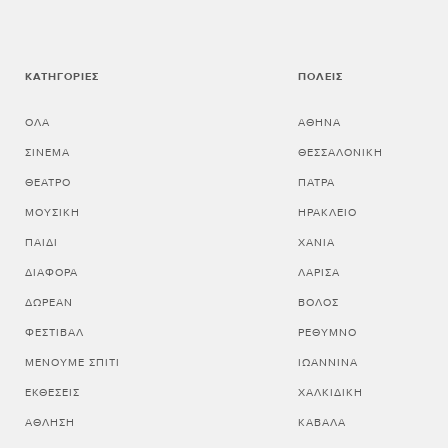
ΚΑΤΗΓΟΡΊΕΣ
ΠΌΛΕΙΣ
ΌΛΑ
ΑΘΗΝΑ
ΣΙΝΕΜΆ
ΘΕΣΣΑΛΟΝΙΚΗ
ΘΈΑΤΡΟ
ΠΑΤΡΑ
ΜΟΥΣΙΚΉ
ΗΡΑΚΛΕΙΟ
ΠΑΙΔΊ
ΧΑΝΙΑ
ΔΙΆΦΟΡΑ
ΛΑΡΙΣΑ
ΔΩΡΕΆΝ
ΒΟΛΟΣ
ΦΕΣΤΙΒΆΛ
ΡΕΘΥΜΝΟ
ΜΈΝΟΥΜΕ ΣΠΊΤΙ
ΙΩΑΝΝΙΝΑ
ΕΚΘΈΣΕΙΣ
ΧΑΛΚΙΔΙΚΗ
ΆΘΛΗΣΗ
ΚΑΒΑΛΑ