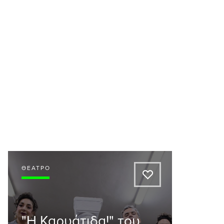
ΘΈΑΤΡΟ
A
"Η Καρυάτιδα!" του