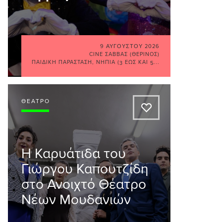
9 ΑΥΓΟΎΣΤΟΥ 2026
CINE ΣΆΒΒΑΣ (ΘΕΡΙΝΌΣ)
ΠΑΙΔΙΚΉ ΠΑΡΆΣΤΑΣΗ
,
ΝΉΠΙΑ (3 ΈΩΣ ΚΑΙ 5...
ΘΈΑΤΡΟ
A
Η Καρυάτιδα του
Γιώργου Καπουτζίδη
στο Ανοιχτό Θέατρο
Νέων Μουδανιών