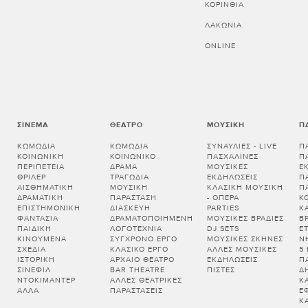
ΚΟΡΙΝΘΊΑ
ΛΑΚΩΝΊΑ
ONLINE
ΣΙΝΕΜΆ
ΘΈΑΤΡΟ
ΜΟΥΣΙΚΉ
Π
ΚΩΜΩΔΊΑ
ΚΩΜΩΔΊΑ
ΣΥΝΑΥΛΊΕΣ - LIVE
Π
ΚΟΙΝΩΝΙΚΉ
ΚΟΙΝΩΝΙΚΌ
ΠΑΣΧΑΛΙΝΈΣ
Π
ΠΕΡΙΠΈΤΕΙΑ
ΔΡΆΜΑ
ΜΟΥΣΙΚΈΣ
Ε
ΘΡΊΛΕΡ
ΤΡΑΓΩΔΊΑ
ΕΚΔΗΛΏΣΕΙΣ
Π
ΑΙΣΘΗΜΑΤΙΚΉ
ΜΟΥΣΙΚΉ
ΚΛΑΣΙΚΉ ΜΟΥΣΙΚΉ
Π
ΔΡΑΜΑΤΙΚΉ
ΠΑΡΆΣΤΑΣΗ
- ΌΠΕΡΑ
Κ
ΕΠΙΣΤΗΜΟΝΙΚΉ
ΔΙΑΣΚΕΥΉ
PARTIES
Κ
ΦΑΝΤΑΣΊΑ
ΔΡΑΜΑΤΟΠΟΙΗΜΈΝΗ
ΜΟΥΣΙΚΈΣ ΒΡΑΔΙΈΣ
Β
ΠΑΙΔΙΚΉ
ΛΟΓΟΤΕΧΝΊΑ
DJ SETS
Ε
ΚΙΝΟΎΜΕΝΑ
ΣΎΓΧΡΟΝΟ ΈΡΓΟ
ΜΟΥΣΙΚΈΣ ΣΚΗΝΈΣ
Ν
ΣΧΈΔΙΑ
ΚΛΑΣΙΚΌ ΈΡΓΟ
ΆΛΛΕΣ ΜΟΥΣΙΚΈΣ
5
ΙΣΤΟΡΙΚΉ
ΑΡΧΑΊΟ ΘΈΑΤΡΟ
ΕΚΔΗΛΏΣΕΙΣ
Π
ΣΙΝΕΦΊΛ
BAR THEATRE
ΠΊΣΤΕΣ
Δ
ΝΤΟΚΙΜΑΝΤΈΡ
ΆΛΛΕΣ ΘΕΑΤΡΙΚΈΣ
Κ
ΆΛΛΑ
ΠΑΡΑΣΤΆΣΕΙΣ
Έ
Κ