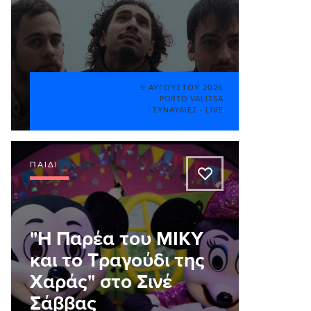
9 ΑΥΓΟΎΣΤΟΥ 2026
PORTO VALITSA
ΣΥΝΑΥΛΊΕΣ - LIVE
ΠΑΙΔΊ
A
"Η Παρέα του ΜΙΚΥ
και το Τραγούδι της
Χαράς" στο Σινέ
Σάββας