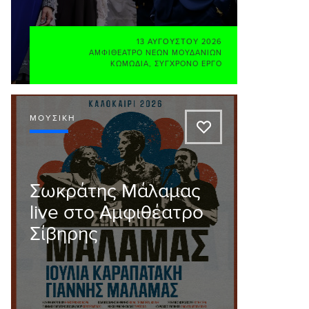
13 ΑΥΓΟΎΣΤΟΥ 2026
ΑΜΦΙΘΈΑΤΡΟ ΝΈΩΝ ΜΟΥΔΑΝΊΩΝ
ΚΩΜΩΔΊΑ
,
ΣΎΓΧΡΟΝΟ ΈΡΓΟ
ΜΟΥΣΙΚΉ
A
Σωκράτης Μάλαμας
live στο Αμφιθέατρο
Σίβηρης