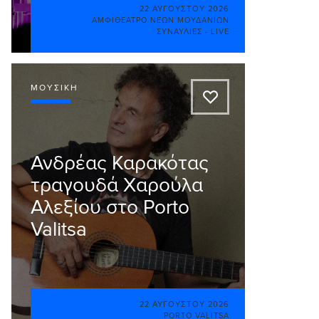
22 ΑΥΓΟΎΣΤΟΥ 2026
ΑΜΦΙΘΈΑΤΡΟ ΝΈΩΝ ΜΟΥΔΑΝΊΩΝ
ΣΥΝΑΥΛΊΕΣ - LIVE
ΜΟΥΣΙΚΉ
A
Ανδρέας Καρακότας
τραγουδά Χαρούλα
Αλεξίου στο Porto
Valitsa
22 ΑΥΓΟΎΣΤΟΥ 2026
PORTO VALITSA