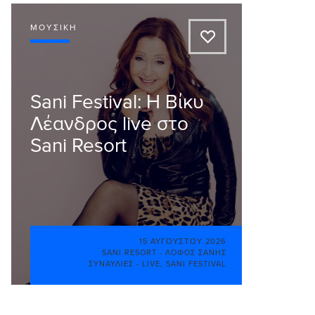
ΜΟΥΣΙΚΉ
A
Sani Festival: Η Βίκυ
Λέανδρος live στο
Sani Resort
15 ΑΥΓΟΎΣΤΟΥ 2026
SANI RESORT - ΛΌΦΟΣ ΣΆΝΗΣ
ΣΥΝΑΥΛΊΕΣ - LIVE
,
SANI FESTIVAL