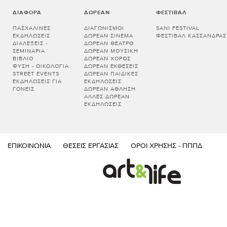
ΔΙΆΦΟΡΑ
ΔΩΡΕΆΝ
ΦΕΣΤΙΒΆΛ
ΠΑΣΧΑΛΙΝΈΣ
ΔΙΑΓΩΝΙΣΜΟΊ
SANI FESTIVAL
ΕΚΔΗΛΏΣΕΙΣ
ΔΩΡΕΆΝ ΣΙΝΕΜΆ
ΦΕΣΤΙΒΆΛ ΚΑΣΣΆΝΔΡΑΣ
ΔΙΑΛΕΞΕΙΣ -
ΔΩΡΕΆΝ ΘΈΑΤΡΟ
ΣΕΜΙΝΑΡΙΑ
ΔΩΡΕΆΝ ΜΟΥΣΙΚΉ
ΒΙΒΛΊΟ
ΔΩΡΕΆΝ ΧΟΡΌΣ
ΦΎΣΗ - ΟΙΚΟΛΟΓΊΑ
ΔΩΡΕΆΝ ΕΚΘΈΣΕΙΣ
STREET EVENTS
ΔΩΡΕΆΝ ΠΑΙΔΙΚΈΣ
ΕΚΔΗΛΏΣΕΙΣ ΓΙΑ
ΕΚΔΗΛΏΣΕΙΣ
ΓΟΝΕΊΣ
ΔΩΡΕΆΝ ΆΘΛΗΣΗ
ΆΛΛΕΣ ΔΩΡΕΆΝ
ΕΚΔΗΛΏΣΕΙΣ
ΕΠΙΚΟΙΝΩΝΊΑ
ΘΈΣΕΙΣ ΕΡΓΑΣΊΑΣ
ΌΡΟΙ ΧΡΉΣΗΣ - ΠΠΠΔ