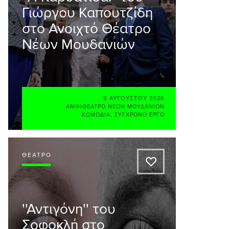
Γιώργου Καπουτζίδη
στο Ανοιχτό Θέατρο
Νέων Μουδανιών
9 ΑΥΓΟΎΣΤΟΥ 2026
ΑΜΦΙΘΈΑΤΡΟ ΝΈΩΝ ΜΟΥΔΑΝΊΩΝ
ΚΩΜΩΔΊΑ
,
ΣΎΓΧΡΟΝΟ ΈΡΓΟ
ΘΈΑΤΡΟ
A
''Αντιγόνη'' του
Σοφοκλή στο