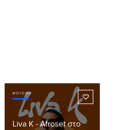
ΜΟΥΣΙΚΉ
A
Liva K - Afroset στο