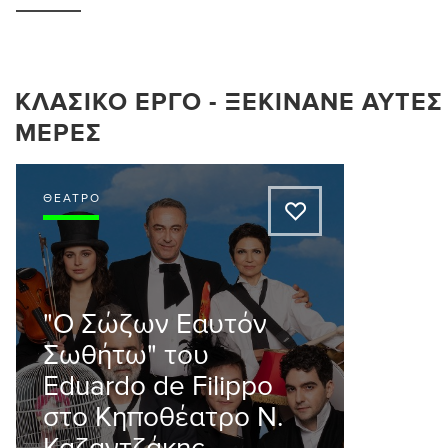
ΚΛΑΣΙΚΌ ΈΡΓΟ - ΞΕΚΙΝΆΝΕ ΑΥΤΈΣ 
ΜΈΡΕΣ
ΘΈΑΤΡΟ
A
"Ο Σώζων Εαυτόν
Σωθήτω" του
Eduardo de Filippo
στο Κηποθέατρο Ν.