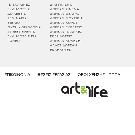
ΠΑΣΧΑΛΙΝΈΣ
ΔΙΑΓΩΝΙΣΜΟΊ
ΕΚΔΗΛΏΣΕΙΣ
ΔΩΡΕΆΝ ΣΙΝΕΜΆ
ΔΙΑΛΕΞΕΙΣ -
ΔΩΡΕΆΝ ΘΈΑΤΡΟ
ΣΕΜΙΝΑΡΙΑ
ΔΩΡΕΆΝ ΜΟΥΣΙΚΉ
ΒΙΒΛΊΟ
ΔΩΡΕΆΝ ΧΟΡΌΣ
ΦΎΣΗ - ΟΙΚΟΛΟΓΊΑ
ΔΩΡΕΆΝ ΕΚΘΈΣΕΙΣ
STREET EVENTS
ΔΩΡΕΆΝ ΠΑΙΔΙΚΈΣ
ΕΚΔΗΛΏΣΕΙΣ ΓΙΑ
ΕΚΔΗΛΏΣΕΙΣ
ΓΟΝΕΊΣ
ΔΩΡΕΆΝ ΆΘΛΗΣΗ
ΆΛΛΕΣ ΔΩΡΕΆΝ
ΕΚΔΗΛΏΣΕΙΣ
ΕΠΙΚΟΙΝΩΝΊΑ
ΘΈΣΕΙΣ ΕΡΓΑΣΊΑΣ
ΌΡΟΙ ΧΡΉΣΗΣ - ΠΠΠΔ