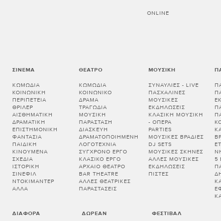
ONLINE
ΣΙΝΕΜΆ
ΘΈΑΤΡΟ
ΜΟΥΣΙΚΉ
Π
ΚΩΜΩΔΊΑ
ΚΩΜΩΔΊΑ
ΣΥΝΑΥΛΊΕΣ - LIVE
Π
ΚΟΙΝΩΝΙΚΉ
ΚΟΙΝΩΝΙΚΌ
ΠΑΣΧΑΛΙΝΈΣ
Π
ΠΕΡΙΠΈΤΕΙΑ
ΔΡΆΜΑ
ΜΟΥΣΙΚΈΣ
Ε
ΘΡΊΛΕΡ
ΤΡΑΓΩΔΊΑ
ΕΚΔΗΛΏΣΕΙΣ
Π
ΑΙΣΘΗΜΑΤΙΚΉ
ΜΟΥΣΙΚΉ
ΚΛΑΣΙΚΉ ΜΟΥΣΙΚΉ
Π
ΔΡΑΜΑΤΙΚΉ
ΠΑΡΆΣΤΑΣΗ
- ΌΠΕΡΑ
Κ
ΕΠΙΣΤΗΜΟΝΙΚΉ
ΔΙΑΣΚΕΥΉ
PARTIES
Κ
ΦΑΝΤΑΣΊΑ
ΔΡΑΜΑΤΟΠΟΙΗΜΈΝΗ
ΜΟΥΣΙΚΈΣ ΒΡΑΔΙΈΣ
Β
ΠΑΙΔΙΚΉ
ΛΟΓΟΤΕΧΝΊΑ
DJ SETS
Ε
ΚΙΝΟΎΜΕΝΑ
ΣΎΓΧΡΟΝΟ ΈΡΓΟ
ΜΟΥΣΙΚΈΣ ΣΚΗΝΈΣ
Ν
ΣΧΈΔΙΑ
ΚΛΑΣΙΚΌ ΈΡΓΟ
ΆΛΛΕΣ ΜΟΥΣΙΚΈΣ
5
ΙΣΤΟΡΙΚΉ
ΑΡΧΑΊΟ ΘΈΑΤΡΟ
ΕΚΔΗΛΏΣΕΙΣ
Π
ΣΙΝΕΦΊΛ
BAR THEATRE
ΠΊΣΤΕΣ
Δ
ΝΤΟΚΙΜΑΝΤΈΡ
ΆΛΛΕΣ ΘΕΑΤΡΙΚΈΣ
Κ
ΆΛΛΑ
ΠΑΡΑΣΤΆΣΕΙΣ
Έ
Κ
ΔΙΆΦΟΡΑ
ΔΩΡΕΆΝ
ΦΕΣΤΙΒΆΛ