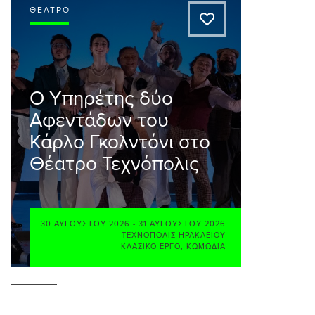
ΘΈΑΤΡΟ
A
Ο Υπηρέτης δύο
Αφεντάδων του
Κάρλο Γκολντόνι στο
Θέατρο Τεχνόπολις
30 ΑΥΓΟΎΣΤΟΥ 2026
-
31 ΑΥΓΟΎΣΤΟΥ 2026
ΤΕΧΝΌΠΟΛΙΣ ΗΡΑΚΛΕΊΟΥ
ΚΛΑΣΙΚΌ ΈΡΓΟ
,
ΚΩΜΩΔΊΑ