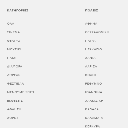
ΚΑΤΗΓΟΡΊΕΣ
ΠΌΛΕΙΣ
ΌΛΑ
ΑΘΗΝΑ
ΣΙΝΕΜΆ
ΘΕΣΣΑΛΟΝΙΚΗ
ΘΈΑΤΡΟ
ΠΑΤΡΑ
ΜΟΥΣΙΚΉ
ΗΡΑΚΛΕΙΟ
ΠΑΙΔΊ
ΧΑΝΙΑ
ΔΙΆΦΟΡΑ
ΛΑΡΙΣΑ
ΔΩΡΕΆΝ
ΒΟΛΟΣ
ΦΕΣΤΙΒΆΛ
ΡΕΘΥΜΝΟ
ΜΈΝΟΥΜΕ ΣΠΊΤΙ
ΙΩΑΝΝΙΝΑ
ΕΚΘΈΣΕΙΣ
ΧΑΛΚΙΔΙΚΗ
ΆΘΛΗΣΗ
ΚΑΒΑΛΑ
ΧΟΡΌΣ
ΚΑΛΑΜΑΤΑ
ΚΕΡΚΥΡΑ