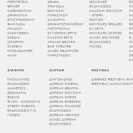
ΠΕΡΙΠΈΤΕΙΑ
ΔΡΆΜΑ
ΜΟΥΣΙΚΈΣ
Ε
ΘΡΊΛΕΡ
ΤΡΑΓΩΔΊΑ
ΕΚΔΗΛΏΣΕΙΣ
Π
ΑΙΣΘΗΜΑΤΙΚΉ
ΜΟΥΣΙΚΉ
ΚΛΑΣΙΚΉ ΜΟΥΣΙΚΉ
Π
ΔΡΑΜΑΤΙΚΉ
ΠΑΡΆΣΤΑΣΗ
- ΌΠΕΡΑ
Κ
ΕΠΙΣΤΗΜΟΝΙΚΉ
ΔΙΑΣΚΕΥΉ
PARTIES
Κ
ΦΑΝΤΑΣΊΑ
ΔΡΑΜΑΤΟΠΟΙΗΜΈΝΗ
ΜΟΥΣΙΚΈΣ ΒΡΑΔΙΈΣ
Β
ΠΑΙΔΙΚΉ
ΛΟΓΟΤΕΧΝΊΑ
DJ SETS
Ε
ΚΙΝΟΎΜΕΝΑ
ΣΎΓΧΡΟΝΟ ΈΡΓΟ
ΜΟΥΣΙΚΈΣ ΣΚΗΝΈΣ
Ν
ΣΧΈΔΙΑ
ΚΛΑΣΙΚΌ ΈΡΓΟ
ΆΛΛΕΣ ΜΟΥΣΙΚΈΣ
5
ΙΣΤΟΡΙΚΉ
ΑΡΧΑΊΟ ΘΈΑΤΡΟ
ΕΚΔΗΛΏΣΕΙΣ
Π
ΣΙΝΕΦΊΛ
BAR THEATRE
ΠΊΣΤΕΣ
Δ
ΝΤΟΚΙΜΑΝΤΈΡ
ΆΛΛΕΣ ΘΕΑΤΡΙΚΈΣ
Κ
ΆΛΛΑ
ΠΑΡΑΣΤΆΣΕΙΣ
Έ
Κ
ΔΙΆΦΟΡΑ
ΔΩΡΕΆΝ
ΦΕΣΤΙΒΆΛ
ΠΑΣΧΑΛΙΝΈΣ
ΔΙΑΓΩΝΙΣΜΟΊ
ΔΙΕΘΝΈΣ ΦΕΣΤΙΒΆΛ ΦΙ
ΕΚΔΗΛΏΣΕΙΣ
ΔΩΡΕΆΝ ΣΙΝΕΜΆ
ΦΕΣΤΙΒΆΛ ΑΚΟΝΤΊΣΜΑΤ
ΔΙΑΛΕΞΕΙΣ -
ΔΩΡΕΆΝ ΘΈΑΤΡΟ
ΣΕΜΙΝΑΡΙΑ
ΔΩΡΕΆΝ ΜΟΥΣΙΚΉ
ΒΙΒΛΊΟ
ΔΩΡΕΆΝ ΧΟΡΌΣ
ΦΎΣΗ - ΟΙΚΟΛΟΓΊΑ
ΔΩΡΕΆΝ ΕΚΘΈΣΕΙΣ
STREET EVENTS
ΔΩΡΕΆΝ ΠΑΙΔΙΚΈΣ
ΕΚΔΗΛΏΣΕΙΣ ΓΙΑ
ΕΚΔΗΛΏΣΕΙΣ
ΓΟΝΕΊΣ
ΔΩΡΕΆΝ ΆΘΛΗΣΗ
ΆΛΛΕΣ ΔΩΡΕΆΝ
ΕΚΔΗΛΏΣΕΙΣ