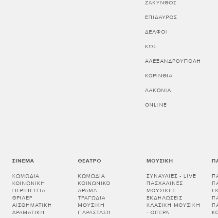
ΖΑΚΥΝΘΟΣ
ΕΠΙΔΑΥΡΟΣ
ΔΕΛΦΟΙ
ΚΩΣ
ΑΛΕΞΑΝΔΡΟΥΠΟΛΗ
ΚΟΡΙΝΘΊΑ
ΛΑΚΩΝΊΑ
ONLINE
ΣΙΝΕΜΆ
ΘΈΑΤΡΟ
ΜΟΥΣΙΚΉ
Π
ΚΩΜΩΔΊΑ
ΚΩΜΩΔΊΑ
ΣΥΝΑΥΛΊΕΣ - LIVE
Π
ΚΟΙΝΩΝΙΚΉ
ΚΟΙΝΩΝΙΚΌ
ΠΑΣΧΑΛΙΝΈΣ
Π
ΠΕΡΙΠΈΤΕΙΑ
ΔΡΆΜΑ
ΜΟΥΣΙΚΈΣ
Ε
ΘΡΊΛΕΡ
ΤΡΑΓΩΔΊΑ
ΕΚΔΗΛΏΣΕΙΣ
Π
ΑΙΣΘΗΜΑΤΙΚΉ
ΜΟΥΣΙΚΉ
ΚΛΑΣΙΚΉ ΜΟΥΣΙΚΉ
Π
ΔΡΑΜΑΤΙΚΉ
ΠΑΡΆΣΤΑΣΗ
- ΌΠΕΡΑ
Κ