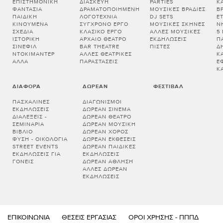
ΕΠΙΣΤΗΜΟΝΙΚΉ
ΔΙΑΣΚΕΥΉ
PARTIES
Κ
ΦΑΝΤΑΣΊΑ
ΔΡΑΜΑΤΟΠΟΙΗΜΈΝΗ
ΜΟΥΣΙΚΈΣ ΒΡΑΔΙΈΣ
Β
ΠΑΙΔΙΚΉ
ΛΟΓΟΤΕΧΝΊΑ
DJ SETS
Ε
ΚΙΝΟΎΜΕΝΑ
ΣΎΓΧΡΟΝΟ ΈΡΓΟ
ΜΟΥΣΙΚΈΣ ΣΚΗΝΈΣ
Ν
ΣΧΈΔΙΑ
ΚΛΑΣΙΚΌ ΈΡΓΟ
ΆΛΛΕΣ ΜΟΥΣΙΚΈΣ
5
ΙΣΤΟΡΙΚΉ
ΑΡΧΑΊΟ ΘΈΑΤΡΟ
ΕΚΔΗΛΏΣΕΙΣ
Π
ΣΙΝΕΦΊΛ
BAR THEATRE
ΠΊΣΤΕΣ
Δ
ΝΤΟΚΙΜΑΝΤΈΡ
ΆΛΛΕΣ ΘΕΑΤΡΙΚΈΣ
Κ
ΆΛΛΑ
ΠΑΡΑΣΤΆΣΕΙΣ
Έ
Κ
ΔΙΆΦΟΡΑ
ΔΩΡΕΆΝ
ΦΕΣΤΙΒΆΛ
ΠΑΣΧΑΛΙΝΈΣ
ΔΙΑΓΩΝΙΣΜΟΊ
ΕΚΔΗΛΏΣΕΙΣ
ΔΩΡΕΆΝ ΣΙΝΕΜΆ
ΔΙΑΛΕΞΕΙΣ -
ΔΩΡΕΆΝ ΘΈΑΤΡΟ
ΣΕΜΙΝΑΡΙΑ
ΔΩΡΕΆΝ ΜΟΥΣΙΚΉ
ΒΙΒΛΊΟ
ΔΩΡΕΆΝ ΧΟΡΌΣ
ΦΎΣΗ - ΟΙΚΟΛΟΓΊΑ
ΔΩΡΕΆΝ ΕΚΘΈΣΕΙΣ
STREET EVENTS
ΔΩΡΕΆΝ ΠΑΙΔΙΚΈΣ
ΕΚΔΗΛΏΣΕΙΣ ΓΙΑ
ΕΚΔΗΛΏΣΕΙΣ
ΓΟΝΕΊΣ
ΔΩΡΕΆΝ ΆΘΛΗΣΗ
ΆΛΛΕΣ ΔΩΡΕΆΝ
ΕΚΔΗΛΏΣΕΙΣ
ΕΠΙΚΟΙΝΩΝΊΑ
ΘΈΣΕΙΣ ΕΡΓΑΣΊΑΣ
ΌΡΟΙ ΧΡΉΣΗΣ - ΠΠΠΔ