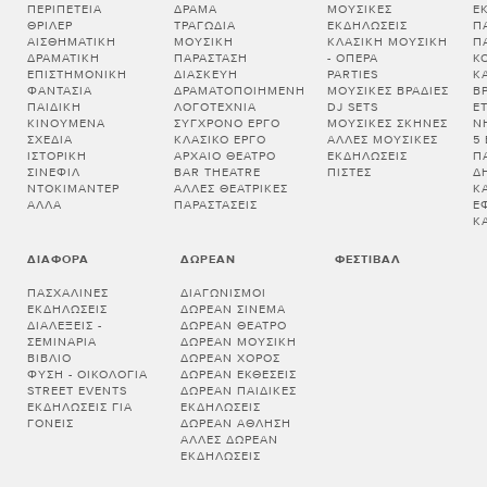
ΠΕΡΙΠΈΤΕΙΑ
ΔΡΆΜΑ
ΜΟΥΣΙΚΈΣ
Ε
ΘΡΊΛΕΡ
ΤΡΑΓΩΔΊΑ
ΕΚΔΗΛΏΣΕΙΣ
Π
ΑΙΣΘΗΜΑΤΙΚΉ
ΜΟΥΣΙΚΉ
ΚΛΑΣΙΚΉ ΜΟΥΣΙΚΉ
Π
ΔΡΑΜΑΤΙΚΉ
ΠΑΡΆΣΤΑΣΗ
- ΌΠΕΡΑ
Κ
ΕΠΙΣΤΗΜΟΝΙΚΉ
ΔΙΑΣΚΕΥΉ
PARTIES
Κ
ΦΑΝΤΑΣΊΑ
ΔΡΑΜΑΤΟΠΟΙΗΜΈΝΗ
ΜΟΥΣΙΚΈΣ ΒΡΑΔΙΈΣ
Β
ΠΑΙΔΙΚΉ
ΛΟΓΟΤΕΧΝΊΑ
DJ SETS
Ε
ΚΙΝΟΎΜΕΝΑ
ΣΎΓΧΡΟΝΟ ΈΡΓΟ
ΜΟΥΣΙΚΈΣ ΣΚΗΝΈΣ
Ν
ΣΧΈΔΙΑ
ΚΛΑΣΙΚΌ ΈΡΓΟ
ΆΛΛΕΣ ΜΟΥΣΙΚΈΣ
5
ΙΣΤΟΡΙΚΉ
ΑΡΧΑΊΟ ΘΈΑΤΡΟ
ΕΚΔΗΛΏΣΕΙΣ
Π
ΣΙΝΕΦΊΛ
BAR THEATRE
ΠΊΣΤΕΣ
Δ
ΝΤΟΚΙΜΑΝΤΈΡ
ΆΛΛΕΣ ΘΕΑΤΡΙΚΈΣ
Κ
ΆΛΛΑ
ΠΑΡΑΣΤΆΣΕΙΣ
Έ
Κ
ΔΙΆΦΟΡΑ
ΔΩΡΕΆΝ
ΦΕΣΤΙΒΆΛ
ΠΑΣΧΑΛΙΝΈΣ
ΔΙΑΓΩΝΙΣΜΟΊ
ΕΚΔΗΛΏΣΕΙΣ
ΔΩΡΕΆΝ ΣΙΝΕΜΆ
ΔΙΑΛΕΞΕΙΣ -
ΔΩΡΕΆΝ ΘΈΑΤΡΟ
ΣΕΜΙΝΑΡΙΑ
ΔΩΡΕΆΝ ΜΟΥΣΙΚΉ
ΒΙΒΛΊΟ
ΔΩΡΕΆΝ ΧΟΡΌΣ
ΦΎΣΗ - ΟΙΚΟΛΟΓΊΑ
ΔΩΡΕΆΝ ΕΚΘΈΣΕΙΣ
STREET EVENTS
ΔΩΡΕΆΝ ΠΑΙΔΙΚΈΣ
ΕΚΔΗΛΏΣΕΙΣ ΓΙΑ
ΕΚΔΗΛΏΣΕΙΣ
ΓΟΝΕΊΣ
ΔΩΡΕΆΝ ΆΘΛΗΣΗ
ΆΛΛΕΣ ΔΩΡΕΆΝ
ΕΚΔΗΛΏΣΕΙΣ