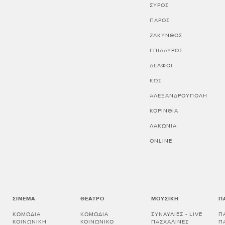
ΣΥΡΟΣ
ΠΑΡΟΣ
ΖΑΚΥΝΘΟΣ
ΕΠΙΔΑΥΡΟΣ
ΔΕΛΦΟΙ
ΚΩΣ
ΑΛΕΞΑΝΔΡΟΥΠΟΛΗ
ΚΟΡΙΝΘΊΑ
ΛΑΚΩΝΊΑ
ONLINE
ΣΙΝΕΜΆ
ΘΈΑΤΡΟ
ΜΟΥΣΙΚΉ
Π
ΚΩΜΩΔΊΑ
ΚΩΜΩΔΊΑ
ΣΥΝΑΥΛΊΕΣ - LIVE
Π
ΚΟΙΝΩΝΙΚΉ
ΚΟΙΝΩΝΙΚΌ
ΠΑΣΧΑΛΙΝΈΣ
Π