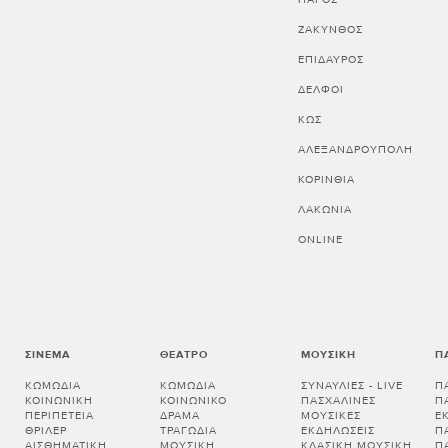
ΖΑΚΥΝΘΟΣ
ΕΠΙΔΑΥΡΟΣ
ΔΕΛΦΟΙ
ΚΩΣ
ΑΛΕΞΑΝΔΡΟΥΠΟΛΗ
ΚΟΡΙΝΘΊΑ
ΛΑΚΩΝΊΑ
ONLINE
ΣΙΝΕΜΆ
ΘΈΑΤΡΟ
ΜΟΥΣΙΚΉ
Π
ΚΩΜΩΔΊΑ
ΚΩΜΩΔΊΑ
ΣΥΝΑΥΛΊΕΣ - LIVE
Π
ΚΟΙΝΩΝΙΚΉ
ΚΟΙΝΩΝΙΚΌ
ΠΑΣΧΑΛΙΝΈΣ
Π
ΠΕΡΙΠΈΤΕΙΑ
ΔΡΆΜΑ
ΜΟΥΣΙΚΈΣ
Ε
ΘΡΊΛΕΡ
ΤΡΑΓΩΔΊΑ
ΕΚΔΗΛΏΣΕΙΣ
Π
ΑΙΣΘΗΜΑΤΙΚΉ
ΜΟΥΣΙΚΉ
ΚΛΑΣΙΚΉ ΜΟΥΣΙΚΉ
Π