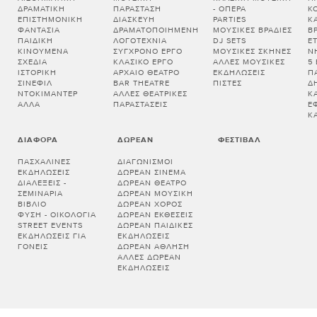
ΔΡΑΜΑΤΙΚΉ
ΠΑΡΆΣΤΑΣΗ
- ΌΠΕΡΑ
Κ
ΕΠΙΣΤΗΜΟΝΙΚΉ
ΔΙΑΣΚΕΥΉ
PARTIES
Κ
ΦΑΝΤΑΣΊΑ
ΔΡΑΜΑΤΟΠΟΙΗΜΈΝΗ
ΜΟΥΣΙΚΈΣ ΒΡΑΔΙΈΣ
Β
ΠΑΙΔΙΚΉ
ΛΟΓΟΤΕΧΝΊΑ
DJ SETS
Ε
ΚΙΝΟΎΜΕΝΑ
ΣΎΓΧΡΟΝΟ ΈΡΓΟ
ΜΟΥΣΙΚΈΣ ΣΚΗΝΈΣ
Ν
ΣΧΈΔΙΑ
ΚΛΑΣΙΚΌ ΈΡΓΟ
ΆΛΛΕΣ ΜΟΥΣΙΚΈΣ
5
ΙΣΤΟΡΙΚΉ
ΑΡΧΑΊΟ ΘΈΑΤΡΟ
ΕΚΔΗΛΏΣΕΙΣ
Π
ΣΙΝΕΦΊΛ
BAR THEATRE
ΠΊΣΤΕΣ
Δ
ΝΤΟΚΙΜΑΝΤΈΡ
ΆΛΛΕΣ ΘΕΑΤΡΙΚΈΣ
Κ
ΆΛΛΑ
ΠΑΡΑΣΤΆΣΕΙΣ
Έ
Κ
ΔΙΆΦΟΡΑ
ΔΩΡΕΆΝ
ΦΕΣΤΙΒΆΛ
ΠΑΣΧΑΛΙΝΈΣ
ΔΙΑΓΩΝΙΣΜΟΊ
ΕΚΔΗΛΏΣΕΙΣ
ΔΩΡΕΆΝ ΣΙΝΕΜΆ
ΔΙΑΛΕΞΕΙΣ -
ΔΩΡΕΆΝ ΘΈΑΤΡΟ
ΣΕΜΙΝΑΡΙΑ
ΔΩΡΕΆΝ ΜΟΥΣΙΚΉ
ΒΙΒΛΊΟ
ΔΩΡΕΆΝ ΧΟΡΌΣ
ΦΎΣΗ - ΟΙΚΟΛΟΓΊΑ
ΔΩΡΕΆΝ ΕΚΘΈΣΕΙΣ
STREET EVENTS
ΔΩΡΕΆΝ ΠΑΙΔΙΚΈΣ
ΕΚΔΗΛΏΣΕΙΣ ΓΙΑ
ΕΚΔΗΛΏΣΕΙΣ
ΓΟΝΕΊΣ
ΔΩΡΕΆΝ ΆΘΛΗΣΗ
ΆΛΛΕΣ ΔΩΡΕΆΝ
ΕΚΔΗΛΏΣΕΙΣ