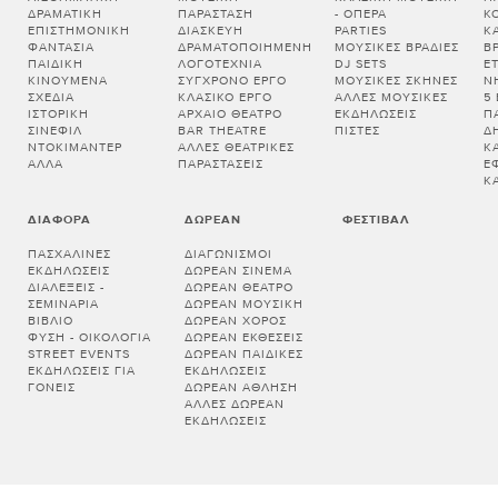
ΔΡΑΜΑΤΙΚΉ
ΠΑΡΆΣΤΑΣΗ
- ΌΠΕΡΑ
Κ
ΕΠΙΣΤΗΜΟΝΙΚΉ
ΔΙΑΣΚΕΥΉ
PARTIES
Κ
ΦΑΝΤΑΣΊΑ
ΔΡΑΜΑΤΟΠΟΙΗΜΈΝΗ
ΜΟΥΣΙΚΈΣ ΒΡΑΔΙΈΣ
Β
ΠΑΙΔΙΚΉ
ΛΟΓΟΤΕΧΝΊΑ
DJ SETS
Ε
ΚΙΝΟΎΜΕΝΑ
ΣΎΓΧΡΟΝΟ ΈΡΓΟ
ΜΟΥΣΙΚΈΣ ΣΚΗΝΈΣ
Ν
ΣΧΈΔΙΑ
ΚΛΑΣΙΚΌ ΈΡΓΟ
ΆΛΛΕΣ ΜΟΥΣΙΚΈΣ
5
ΙΣΤΟΡΙΚΉ
ΑΡΧΑΊΟ ΘΈΑΤΡΟ
ΕΚΔΗΛΏΣΕΙΣ
Π
ΣΙΝΕΦΊΛ
BAR THEATRE
ΠΊΣΤΕΣ
Δ
ΝΤΟΚΙΜΑΝΤΈΡ
ΆΛΛΕΣ ΘΕΑΤΡΙΚΈΣ
Κ
ΆΛΛΑ
ΠΑΡΑΣΤΆΣΕΙΣ
Έ
Κ
ΔΙΆΦΟΡΑ
ΔΩΡΕΆΝ
ΦΕΣΤΙΒΆΛ
ΠΑΣΧΑΛΙΝΈΣ
ΔΙΑΓΩΝΙΣΜΟΊ
ΕΚΔΗΛΏΣΕΙΣ
ΔΩΡΕΆΝ ΣΙΝΕΜΆ
ΔΙΑΛΕΞΕΙΣ -
ΔΩΡΕΆΝ ΘΈΑΤΡΟ
ΣΕΜΙΝΑΡΙΑ
ΔΩΡΕΆΝ ΜΟΥΣΙΚΉ
ΒΙΒΛΊΟ
ΔΩΡΕΆΝ ΧΟΡΌΣ
ΦΎΣΗ - ΟΙΚΟΛΟΓΊΑ
ΔΩΡΕΆΝ ΕΚΘΈΣΕΙΣ
STREET EVENTS
ΔΩΡΕΆΝ ΠΑΙΔΙΚΈΣ
ΕΚΔΗΛΏΣΕΙΣ ΓΙΑ
ΕΚΔΗΛΏΣΕΙΣ
ΓΟΝΕΊΣ
ΔΩΡΕΆΝ ΆΘΛΗΣΗ
ΆΛΛΕΣ ΔΩΡΕΆΝ
ΕΚΔΗΛΏΣΕΙΣ