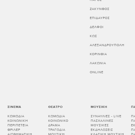
ΖΑΚΥΝΘΟΣ
ΕΠΙΔΑΥΡΟΣ
ΔΕΛΦΟΙ
ΚΩΣ
ΑΛΕΞΑΝΔΡΟΥΠΟΛΗ
ΚΟΡΙΝΘΊΑ
ΛΑΚΩΝΊΑ
ONLINE
ΣΙΝΕΜΆ
ΘΈΑΤΡΟ
ΜΟΥΣΙΚΉ
Π
ΚΩΜΩΔΊΑ
ΚΩΜΩΔΊΑ
ΣΥΝΑΥΛΊΕΣ - LIVE
Π
ΚΟΙΝΩΝΙΚΉ
ΚΟΙΝΩΝΙΚΌ
ΠΑΣΧΑΛΙΝΈΣ
Π
ΠΕΡΙΠΈΤΕΙΑ
ΔΡΆΜΑ
ΜΟΥΣΙΚΈΣ
Ε
ΘΡΊΛΕΡ
ΤΡΑΓΩΔΊΑ
ΕΚΔΗΛΏΣΕΙΣ
Π
ΑΙΣΘΗΜΑΤΙΚΉ
ΜΟΥΣΙΚΉ
ΚΛΑΣΙΚΉ ΜΟΥΣΙΚΉ
Π