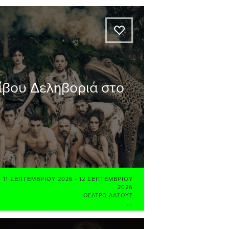
A
οίβου Δεληβοριά στο
11 ΣΕΠΤΕΜΒΡΊΟΥ 2026
-
12 ΣΕΠΤΕΜΒΡΊΟΥ
2026
ΘΈΑΤΡΟ ΔΆΣΟΥΣ
...