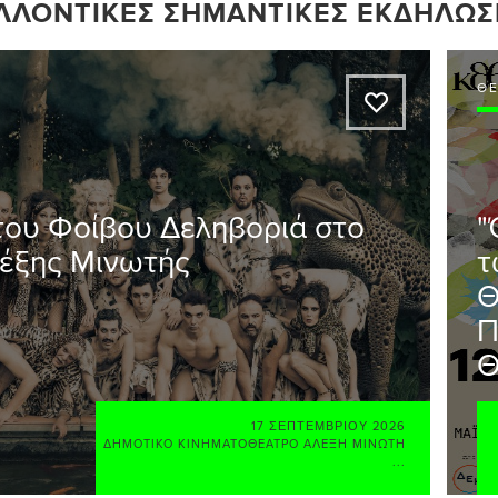
ΛΛΟΝΤΙΚΈΣ ΣΗΜΑΝΤΙΚΈΣ ΕΚΔΗΛΏΣ
Θ
A
 του Φοίβου Δεληβοριά στο
"
έξης Μινωτής
τ
Θ
Π
Θ
17 ΣΕΠΤΕΜΒΡΊΟΥ 2026
ΔΗΜΟΤΙΚΌ ΚΙΝΗΜΑΤΟΘΈΑΤΡΟ ΑΛΈΞΗ ΜΙΝΩΤΉ
...