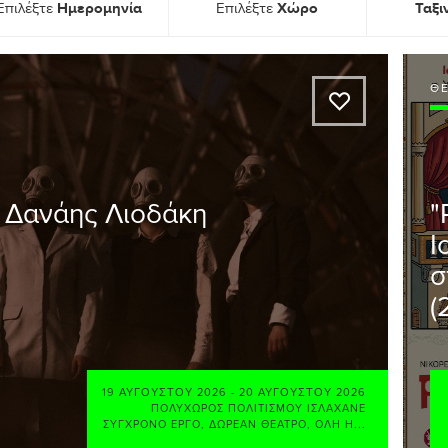
Ημερομηνία
Χώρο
Ταξ
Επιλέξτε
Επιλέξτε
Θ
A
ς Δανάης Λιοδάκη
"
Ι
σ
(
19 ΑΥΓΟΎΣΤΟΥ 2026
-
20 ΑΥΓΟΎΣΤΟΥ 2026
ΠΟΛΥΧΏΡΟΣ ΠΟΛΙΤΙΣΜΟΎ ΙΣΛΑΧΑΝΈ
ΣΎΓΧΡΟΝΟ ΈΡΓΟ
,
ΔΩΡΕΆΝ ΘΈΑΤΡΟ
,
ΌΛΗ Η...