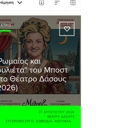
ινόμηση
ΈΑΤΡΟ
A
Ρωμαίος και
ουλιέτα" του Μποστ
το Θέατρο Δάσους
2026)
27 ΑΥΓΟΎΣΤΟΥ 2026
ΘΈΑΤΡΟ ΔΆΣΟΥΣ
ΣΎΓΧΡΟΝΟ ΈΡΓΟ
,
ΚΩΜΩΔΊΑ
,
ΦΕΣΤΙΒΆΛ...