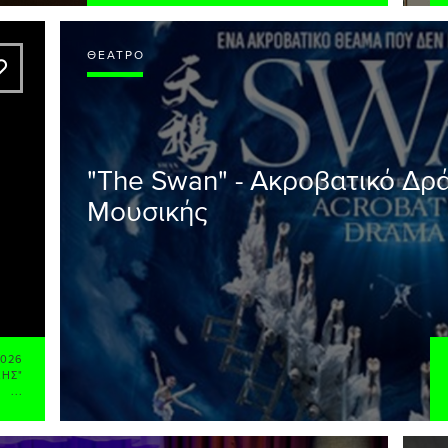
ΘΈΑΤΡΟ
A
"The Swan" - Ακροβατικό Δρ
Μουσικής
2026
ΚΗΣ"
...