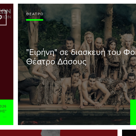
ΘΈΑΤΡΟ
A
"Ειρήνη" σε διασκευή του Φ
Θέατρο Δάσους
026
ΚΗΣ"
...