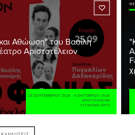
Θ
A
 και Αθώωση" του Βασίλη
"
έατρο Αριστοτέλειον
Α
F
χ
25 ΣΕΠΤΕΜΒΡΊΟΥ 2026
-
4 ΟΚΤΩΒΡΊΟΥ 2026
ΑΡΙΣΤΟΤΈΛΕΙΟΝ
ΣΎΓΧΡΟΝΟ ΈΡΓΟ
 ΕΚΔΗΛΏΣΕΙΣ