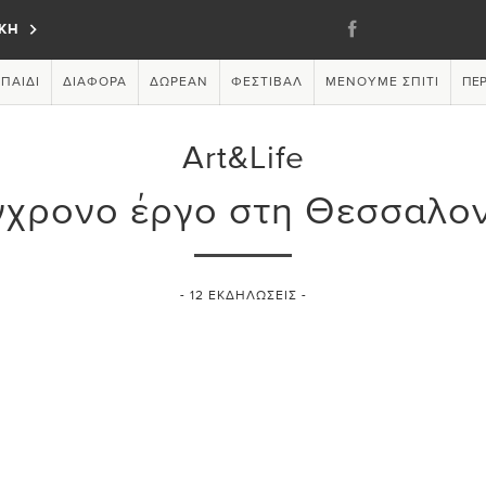
ΚΗ
ΠΑΙΔΊ
ΔΙΆΦΟΡΑ
ΔΩΡΕΆΝ
ΦΕΣΤΙΒΆΛ
ΜΈΝΟΥΜΕ ΣΠΊΤΙ
ΠΕΡ
Art&Life
γχρονο έργο στη Θεσσαλον
-
12
ΕΚΔΗΛΏΣΕΙΣ -