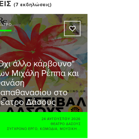
ΕΙΣ
(7 εκδηλώσεις)
ΈΑΤΡΟ
A
Όχι άλλο κάρβουνο"
ων Μιχάλη Ρέππα και
ανάση
απαθανασίου στο
έατρο Δάσους
24 ΑΥΓΟΎΣΤΟΥ 2026
ΘΈΑΤΡΟ ΔΆΣΟΥΣ
ΣΎΓΧΡΟΝΟ ΈΡΓΟ
,
ΚΩΜΩΔΊΑ
,
ΜΟΥΣΙΚΉ...