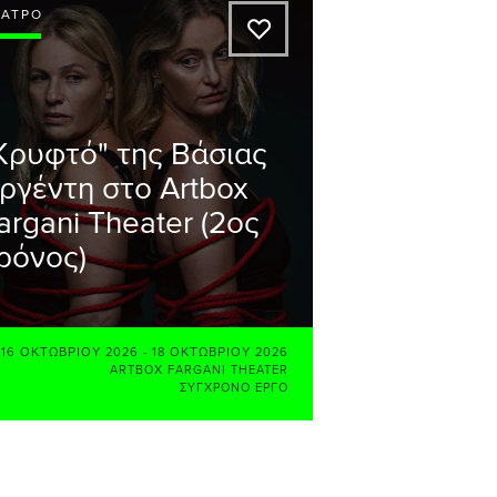
ΈΑΤΡΟ
A
Κρυφτό" της Βάσιας
ργέντη στο Artbox
argani Theater (2ος
ρόνος)
16 ΟΚΤΩΒΡΊΟΥ 2026
-
18 ΟΚΤΩΒΡΊΟΥ 2026
ARTBOX FARGANI THEATER
ΣΎΓΧΡΟΝΟ ΈΡΓΟ