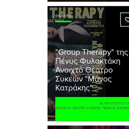
ΘΈΑΤΡΟ
"Group Therapy" της
Πένυς Φυλακτάκη
Ανοιχτό Θέατρο
Συκεών "Μάνος
Κατράκης"
30 ΑΥΓΟΎΣΤΟΥ 
ΑΝΟΙΚΤΌ ΘΈΑΤΡΟ ΣΥΚΕΏΝ "ΜΆΝΟΣ ΚΑΤΡΆ