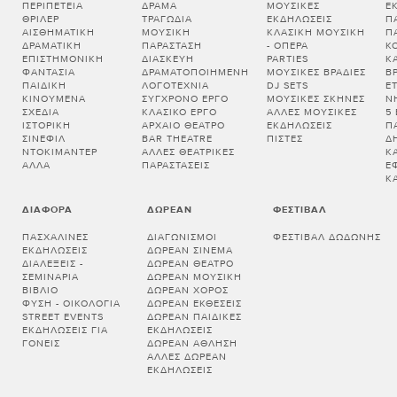
ΠΕΡΙΠΈΤΕΙΑ
ΔΡΆΜΑ
ΜΟΥΣΙΚΈΣ
Ε
ΘΡΊΛΕΡ
ΤΡΑΓΩΔΊΑ
ΕΚΔΗΛΏΣΕΙΣ
Π
ΑΙΣΘΗΜΑΤΙΚΉ
ΜΟΥΣΙΚΉ
ΚΛΑΣΙΚΉ ΜΟΥΣΙΚΉ
Π
ΔΡΑΜΑΤΙΚΉ
ΠΑΡΆΣΤΑΣΗ
- ΌΠΕΡΑ
Κ
ΕΠΙΣΤΗΜΟΝΙΚΉ
ΔΙΑΣΚΕΥΉ
PARTIES
Κ
ΦΑΝΤΑΣΊΑ
ΔΡΑΜΑΤΟΠΟΙΗΜΈΝΗ
ΜΟΥΣΙΚΈΣ ΒΡΑΔΙΈΣ
Β
ΠΑΙΔΙΚΉ
ΛΟΓΟΤΕΧΝΊΑ
DJ SETS
Ε
ΚΙΝΟΎΜΕΝΑ
ΣΎΓΧΡΟΝΟ ΈΡΓΟ
ΜΟΥΣΙΚΈΣ ΣΚΗΝΈΣ
Ν
ΣΧΈΔΙΑ
ΚΛΑΣΙΚΌ ΈΡΓΟ
ΆΛΛΕΣ ΜΟΥΣΙΚΈΣ
5
ΙΣΤΟΡΙΚΉ
ΑΡΧΑΊΟ ΘΈΑΤΡΟ
ΕΚΔΗΛΏΣΕΙΣ
Π
ΣΙΝΕΦΊΛ
BAR THEATRE
ΠΊΣΤΕΣ
Δ
ΝΤΟΚΙΜΑΝΤΈΡ
ΆΛΛΕΣ ΘΕΑΤΡΙΚΈΣ
Κ
ΆΛΛΑ
ΠΑΡΑΣΤΆΣΕΙΣ
Έ
Κ
ΔΙΆΦΟΡΑ
ΔΩΡΕΆΝ
ΦΕΣΤΙΒΆΛ
ΠΑΣΧΑΛΙΝΈΣ
ΔΙΑΓΩΝΙΣΜΟΊ
ΦΕΣΤΙΒΆΛ ΔΩΔΏΝΗΣ
ΕΚΔΗΛΏΣΕΙΣ
ΔΩΡΕΆΝ ΣΙΝΕΜΆ
ΔΙΑΛΕΞΕΙΣ -
ΔΩΡΕΆΝ ΘΈΑΤΡΟ
ΣΕΜΙΝΑΡΙΑ
ΔΩΡΕΆΝ ΜΟΥΣΙΚΉ
ΒΙΒΛΊΟ
ΔΩΡΕΆΝ ΧΟΡΌΣ
ΦΎΣΗ - ΟΙΚΟΛΟΓΊΑ
ΔΩΡΕΆΝ ΕΚΘΈΣΕΙΣ
STREET EVENTS
ΔΩΡΕΆΝ ΠΑΙΔΙΚΈΣ
ΕΚΔΗΛΏΣΕΙΣ ΓΙΑ
ΕΚΔΗΛΏΣΕΙΣ
ΓΟΝΕΊΣ
ΔΩΡΕΆΝ ΆΘΛΗΣΗ
ΆΛΛΕΣ ΔΩΡΕΆΝ
ΕΚΔΗΛΏΣΕΙΣ