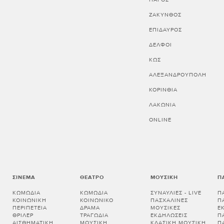
ΖΑΚΥΝΘΟΣ
ΕΠΙΔΑΥΡΟΣ
ΔΕΛΦΟΙ
ΚΩΣ
ΑΛΕΞΑΝΔΡΟΥΠΟΛΗ
ΚΟΡΙΝΘΊΑ
ΛΑΚΩΝΊΑ
ONLINE
ΣΙΝΕΜΆ
ΘΈΑΤΡΟ
ΜΟΥΣΙΚΉ
Π
ΚΩΜΩΔΊΑ
ΚΩΜΩΔΊΑ
ΣΥΝΑΥΛΊΕΣ - LIVE
Π
ΚΟΙΝΩΝΙΚΉ
ΚΟΙΝΩΝΙΚΌ
ΠΑΣΧΑΛΙΝΈΣ
Π
ΠΕΡΙΠΈΤΕΙΑ
ΔΡΆΜΑ
ΜΟΥΣΙΚΈΣ
Ε
ΘΡΊΛΕΡ
ΤΡΑΓΩΔΊΑ
ΕΚΔΗΛΏΣΕΙΣ
Π
ΑΙΣΘΗΜΑΤΙΚΉ
ΜΟΥΣΙΚΉ
ΚΛΑΣΙΚΉ ΜΟΥΣΙΚΉ
Π