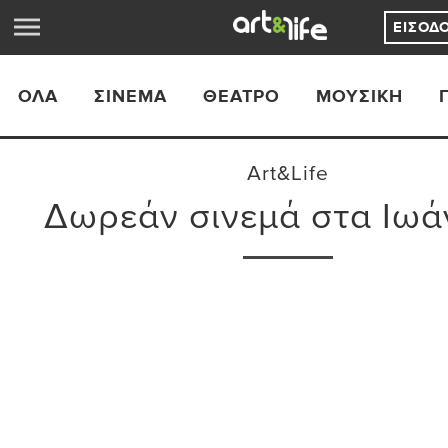
ΕΊΣΟΔ
ΟΛΑ
ΣΙΝΕΜΆ
ΘΈΑΤΡΟ
ΜΟΥΣΙΚΉ
Art&Life
Δωρεάν σινεμά στα Ιωά