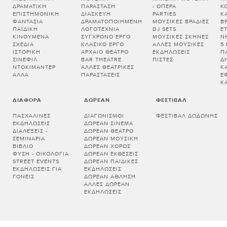
ΔΡΑΜΑΤΙΚΉ
ΠΑΡΆΣΤΑΣΗ
- ΌΠΕΡΑ
Κ
ΕΠΙΣΤΗΜΟΝΙΚΉ
ΔΙΑΣΚΕΥΉ
PARTIES
Κ
ΦΑΝΤΑΣΊΑ
ΔΡΑΜΑΤΟΠΟΙΗΜΈΝΗ
ΜΟΥΣΙΚΈΣ ΒΡΑΔΙΈΣ
Β
ΠΑΙΔΙΚΉ
ΛΟΓΟΤΕΧΝΊΑ
DJ SETS
Ε
ΚΙΝΟΎΜΕΝΑ
ΣΎΓΧΡΟΝΟ ΈΡΓΟ
ΜΟΥΣΙΚΈΣ ΣΚΗΝΈΣ
Ν
ΣΧΈΔΙΑ
ΚΛΑΣΙΚΌ ΈΡΓΟ
ΆΛΛΕΣ ΜΟΥΣΙΚΈΣ
5
ΙΣΤΟΡΙΚΉ
ΑΡΧΑΊΟ ΘΈΑΤΡΟ
ΕΚΔΗΛΏΣΕΙΣ
Π
ΣΙΝΕΦΊΛ
BAR THEATRE
ΠΊΣΤΕΣ
Δ
ΝΤΟΚΙΜΑΝΤΈΡ
ΆΛΛΕΣ ΘΕΑΤΡΙΚΈΣ
Κ
ΆΛΛΑ
ΠΑΡΑΣΤΆΣΕΙΣ
Έ
Κ
ΔΙΆΦΟΡΑ
ΔΩΡΕΆΝ
ΦΕΣΤΙΒΆΛ
ΠΑΣΧΑΛΙΝΈΣ
ΔΙΑΓΩΝΙΣΜΟΊ
ΦΕΣΤΙΒΆΛ ΔΩΔΏΝΗΣ
ΕΚΔΗΛΏΣΕΙΣ
ΔΩΡΕΆΝ ΣΙΝΕΜΆ
ΔΙΑΛΕΞΕΙΣ -
ΔΩΡΕΆΝ ΘΈΑΤΡΟ
ΣΕΜΙΝΑΡΙΑ
ΔΩΡΕΆΝ ΜΟΥΣΙΚΉ
ΒΙΒΛΊΟ
ΔΩΡΕΆΝ ΧΟΡΌΣ
ΦΎΣΗ - ΟΙΚΟΛΟΓΊΑ
ΔΩΡΕΆΝ ΕΚΘΈΣΕΙΣ
STREET EVENTS
ΔΩΡΕΆΝ ΠΑΙΔΙΚΈΣ
ΕΚΔΗΛΏΣΕΙΣ ΓΙΑ
ΕΚΔΗΛΏΣΕΙΣ
ΓΟΝΕΊΣ
ΔΩΡΕΆΝ ΆΘΛΗΣΗ
ΆΛΛΕΣ ΔΩΡΕΆΝ
ΕΚΔΗΛΏΣΕΙΣ