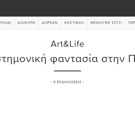
ΠΑΙΔΊ
ΔΙΆΦΟΡΑ
ΔΩΡΕΆΝ
ΦΕΣΤΙΒΆΛ
ΜΈΝΟΥΜΕ ΣΠΊΤΙ
ΠΕΡ
Art&Life
στημονική φαντασία στην 
-
0
ΕΚΔΗΛΏΣΕΙΣ -