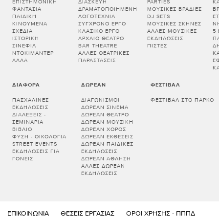
ΕΠΙΣΤΗΜΟΝΙΚΉ
ΔΙΑΣΚΕΥΉ
PARTIES
Κ
ΦΑΝΤΑΣΊΑ
ΔΡΑΜΑΤΟΠΟΙΗΜΈΝΗ
ΜΟΥΣΙΚΈΣ ΒΡΑΔΙΈΣ
Β
ΠΑΙΔΙΚΉ
ΛΟΓΟΤΕΧΝΊΑ
DJ SETS
Ε
ΚΙΝΟΎΜΕΝΑ
ΣΎΓΧΡΟΝΟ ΈΡΓΟ
ΜΟΥΣΙΚΈΣ ΣΚΗΝΈΣ
Ν
ΣΧΈΔΙΑ
ΚΛΑΣΙΚΌ ΈΡΓΟ
ΆΛΛΕΣ ΜΟΥΣΙΚΈΣ
5
ΙΣΤΟΡΙΚΉ
ΑΡΧΑΊΟ ΘΈΑΤΡΟ
ΕΚΔΗΛΏΣΕΙΣ
Π
ΣΙΝΕΦΊΛ
BAR THEATRE
ΠΊΣΤΕΣ
Δ
ΝΤΟΚΙΜΑΝΤΈΡ
ΆΛΛΕΣ ΘΕΑΤΡΙΚΈΣ
Κ
ΆΛΛΑ
ΠΑΡΑΣΤΆΣΕΙΣ
Έ
Κ
ΔΙΆΦΟΡΑ
ΔΩΡΕΆΝ
ΦΕΣΤΙΒΆΛ
ΠΑΣΧΑΛΙΝΈΣ
ΔΙΑΓΩΝΙΣΜΟΊ
ΦΕΣΤΙΒΆΛ ΣΤΟ ΠΆΡΚΟ
ΕΚΔΗΛΏΣΕΙΣ
ΔΩΡΕΆΝ ΣΙΝΕΜΆ
ΔΙΑΛΕΞΕΙΣ -
ΔΩΡΕΆΝ ΘΈΑΤΡΟ
ΣΕΜΙΝΑΡΙΑ
ΔΩΡΕΆΝ ΜΟΥΣΙΚΉ
ΒΙΒΛΊΟ
ΔΩΡΕΆΝ ΧΟΡΌΣ
ΦΎΣΗ - ΟΙΚΟΛΟΓΊΑ
ΔΩΡΕΆΝ ΕΚΘΈΣΕΙΣ
STREET EVENTS
ΔΩΡΕΆΝ ΠΑΙΔΙΚΈΣ
ΕΚΔΗΛΏΣΕΙΣ ΓΙΑ
ΕΚΔΗΛΏΣΕΙΣ
ΓΟΝΕΊΣ
ΔΩΡΕΆΝ ΆΘΛΗΣΗ
ΆΛΛΕΣ ΔΩΡΕΆΝ
ΕΚΔΗΛΏΣΕΙΣ
ΕΠΙΚΟΙΝΩΝΊΑ
ΘΈΣΕΙΣ ΕΡΓΑΣΊΑΣ
ΌΡΟΙ ΧΡΉΣΗΣ - ΠΠΠΔ