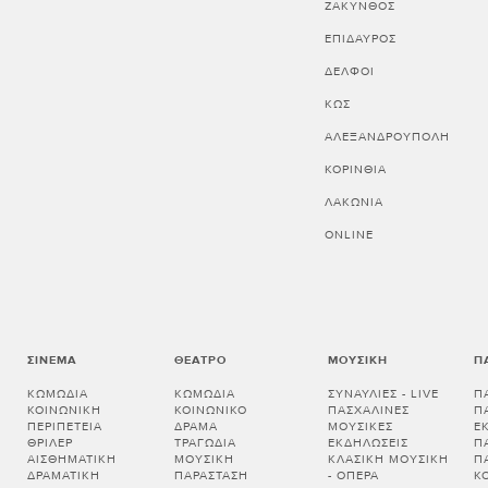
ΖΑΚΥΝΘΟΣ
ΕΠΙΔΑΥΡΟΣ
ΔΕΛΦΟΙ
ΚΩΣ
ΑΛΕΞΑΝΔΡΟΥΠΟΛΗ
ΚΟΡΙΝΘΊΑ
ΛΑΚΩΝΊΑ
ONLINE
ΣΙΝΕΜΆ
ΘΈΑΤΡΟ
ΜΟΥΣΙΚΉ
Π
ΚΩΜΩΔΊΑ
ΚΩΜΩΔΊΑ
ΣΥΝΑΥΛΊΕΣ - LIVE
Π
ΚΟΙΝΩΝΙΚΉ
ΚΟΙΝΩΝΙΚΌ
ΠΑΣΧΑΛΙΝΈΣ
Π
ΠΕΡΙΠΈΤΕΙΑ
ΔΡΆΜΑ
ΜΟΥΣΙΚΈΣ
Ε
ΘΡΊΛΕΡ
ΤΡΑΓΩΔΊΑ
ΕΚΔΗΛΏΣΕΙΣ
Π
ΑΙΣΘΗΜΑΤΙΚΉ
ΜΟΥΣΙΚΉ
ΚΛΑΣΙΚΉ ΜΟΥΣΙΚΉ
Π
ΔΡΑΜΑΤΙΚΉ
ΠΑΡΆΣΤΑΣΗ
- ΌΠΕΡΑ
Κ