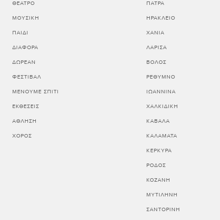
ΘΈΑΤΡΟ
ΠΑΤΡΑ
ΜΟΥΣΙΚΉ
ΗΡΑΚΛΕΙΟ
ΠΑΙΔΊ
ΧΑΝΙΑ
ΔΙΆΦΟΡΑ
ΛΑΡΙΣΑ
ΔΩΡΕΆΝ
ΒΟΛΟΣ
ΦΕΣΤΙΒΆΛ
ΡΕΘΥΜΝΟ
ΜΈΝΟΥΜΕ ΣΠΊΤΙ
ΙΩΑΝΝΙΝΑ
ΕΚΘΈΣΕΙΣ
ΧΑΛΚΙΔΙΚΗ
ΆΘΛΗΣΗ
ΚΑΒΑΛΑ
ΧΟΡΌΣ
ΚΑΛΑΜΑΤΑ
ΚΕΡΚΥΡΑ
ΡΟΔΟΣ
ΚΟΖΑΝΗ
ΜΥΤΙΛΗΝΗ
ΣΑΝΤΟΡΙΝΗ