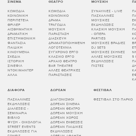
ΣΙΝΕΜΆ
ΘΈΑΤΡΟ
ΜΟΥΣΙΚΉ
Π
ΚΩΜΩΔΊΑ
ΚΩΜΩΔΊΑ
ΣΥΝΑΥΛΊΕΣ - LIVE
Π
ΚΟΙΝΩΝΙΚΉ
ΚΟΙΝΩΝΙΚΌ
ΠΑΣΧΑΛΙΝΈΣ
Π
ΠΕΡΙΠΈΤΕΙΑ
ΔΡΆΜΑ
ΜΟΥΣΙΚΈΣ
Ε
ΘΡΊΛΕΡ
ΤΡΑΓΩΔΊΑ
ΕΚΔΗΛΏΣΕΙΣ
Π
ΑΙΣΘΗΜΑΤΙΚΉ
ΜΟΥΣΙΚΉ
ΚΛΑΣΙΚΉ ΜΟΥΣΙΚΉ
Π
ΔΡΑΜΑΤΙΚΉ
ΠΑΡΆΣΤΑΣΗ
- ΌΠΕΡΑ
Κ
ΕΠΙΣΤΗΜΟΝΙΚΉ
ΔΙΑΣΚΕΥΉ
PARTIES
Κ
ΦΑΝΤΑΣΊΑ
ΔΡΑΜΑΤΟΠΟΙΗΜΈΝΗ
ΜΟΥΣΙΚΈΣ ΒΡΑΔΙΈΣ
Β
ΠΑΙΔΙΚΉ
ΛΟΓΟΤΕΧΝΊΑ
DJ SETS
Ε
ΚΙΝΟΎΜΕΝΑ
ΣΎΓΧΡΟΝΟ ΈΡΓΟ
ΜΟΥΣΙΚΈΣ ΣΚΗΝΈΣ
Ν
ΣΧΈΔΙΑ
ΚΛΑΣΙΚΌ ΈΡΓΟ
ΆΛΛΕΣ ΜΟΥΣΙΚΈΣ
5
ΙΣΤΟΡΙΚΉ
ΑΡΧΑΊΟ ΘΈΑΤΡΟ
ΕΚΔΗΛΏΣΕΙΣ
Π
ΣΙΝΕΦΊΛ
BAR THEATRE
ΠΊΣΤΕΣ
Δ
ΝΤΟΚΙΜΑΝΤΈΡ
ΆΛΛΕΣ ΘΕΑΤΡΙΚΈΣ
Κ
ΆΛΛΑ
ΠΑΡΑΣΤΆΣΕΙΣ
Έ
Κ
ΔΙΆΦΟΡΑ
ΔΩΡΕΆΝ
ΦΕΣΤΙΒΆΛ
ΠΑΣΧΑΛΙΝΈΣ
ΔΙΑΓΩΝΙΣΜΟΊ
ΦΕΣΤΙΒΆΛ ΣΤΟ ΠΆΡΚΟ
ΕΚΔΗΛΏΣΕΙΣ
ΔΩΡΕΆΝ ΣΙΝΕΜΆ
ΔΙΑΛΕΞΕΙΣ -
ΔΩΡΕΆΝ ΘΈΑΤΡΟ
ΣΕΜΙΝΑΡΙΑ
ΔΩΡΕΆΝ ΜΟΥΣΙΚΉ
ΒΙΒΛΊΟ
ΔΩΡΕΆΝ ΧΟΡΌΣ
ΦΎΣΗ - ΟΙΚΟΛΟΓΊΑ
ΔΩΡΕΆΝ ΕΚΘΈΣΕΙΣ
STREET EVENTS
ΔΩΡΕΆΝ ΠΑΙΔΙΚΈΣ
ΕΚΔΗΛΏΣΕΙΣ ΓΙΑ
ΕΚΔΗΛΏΣΕΙΣ
ΓΟΝΕΊΣ
ΔΩΡΕΆΝ ΆΘΛΗΣΗ