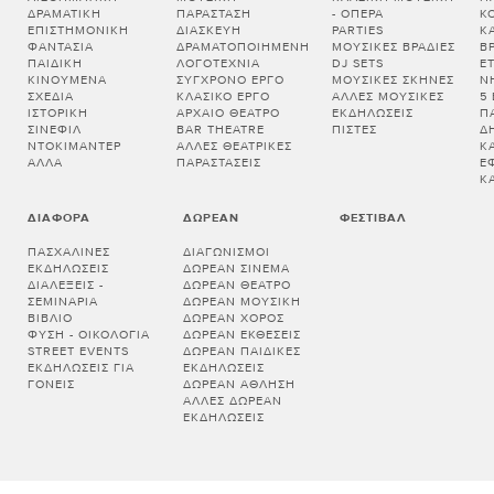
ΔΡΑΜΑΤΙΚΉ
ΠΑΡΆΣΤΑΣΗ
- ΌΠΕΡΑ
Κ
ΕΠΙΣΤΗΜΟΝΙΚΉ
ΔΙΑΣΚΕΥΉ
PARTIES
Κ
ΦΑΝΤΑΣΊΑ
ΔΡΑΜΑΤΟΠΟΙΗΜΈΝΗ
ΜΟΥΣΙΚΈΣ ΒΡΑΔΙΈΣ
Β
ΠΑΙΔΙΚΉ
ΛΟΓΟΤΕΧΝΊΑ
DJ SETS
Ε
ΚΙΝΟΎΜΕΝΑ
ΣΎΓΧΡΟΝΟ ΈΡΓΟ
ΜΟΥΣΙΚΈΣ ΣΚΗΝΈΣ
Ν
ΣΧΈΔΙΑ
ΚΛΑΣΙΚΌ ΈΡΓΟ
ΆΛΛΕΣ ΜΟΥΣΙΚΈΣ
5
ΙΣΤΟΡΙΚΉ
ΑΡΧΑΊΟ ΘΈΑΤΡΟ
ΕΚΔΗΛΏΣΕΙΣ
Π
ΣΙΝΕΦΊΛ
BAR THEATRE
ΠΊΣΤΕΣ
Δ
ΝΤΟΚΙΜΑΝΤΈΡ
ΆΛΛΕΣ ΘΕΑΤΡΙΚΈΣ
Κ
ΆΛΛΑ
ΠΑΡΑΣΤΆΣΕΙΣ
Έ
Κ
ΔΙΆΦΟΡΑ
ΔΩΡΕΆΝ
ΦΕΣΤΙΒΆΛ
ΠΑΣΧΑΛΙΝΈΣ
ΔΙΑΓΩΝΙΣΜΟΊ
ΕΚΔΗΛΏΣΕΙΣ
ΔΩΡΕΆΝ ΣΙΝΕΜΆ
ΔΙΑΛΕΞΕΙΣ -
ΔΩΡΕΆΝ ΘΈΑΤΡΟ
ΣΕΜΙΝΑΡΙΑ
ΔΩΡΕΆΝ ΜΟΥΣΙΚΉ
ΒΙΒΛΊΟ
ΔΩΡΕΆΝ ΧΟΡΌΣ
ΦΎΣΗ - ΟΙΚΟΛΟΓΊΑ
ΔΩΡΕΆΝ ΕΚΘΈΣΕΙΣ
STREET EVENTS
ΔΩΡΕΆΝ ΠΑΙΔΙΚΈΣ
ΕΚΔΗΛΏΣΕΙΣ ΓΙΑ
ΕΚΔΗΛΏΣΕΙΣ
ΓΟΝΕΊΣ
ΔΩΡΕΆΝ ΆΘΛΗΣΗ
ΆΛΛΕΣ ΔΩΡΕΆΝ
ΕΚΔΗΛΏΣΕΙΣ