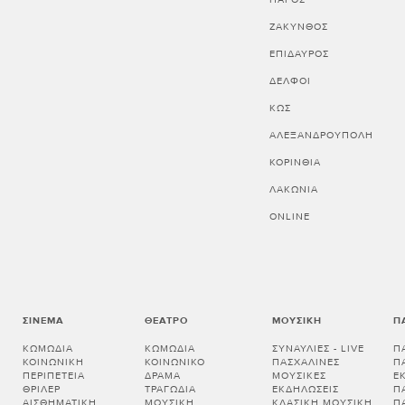
ΖΑΚΥΝΘΟΣ
ΕΠΙΔΑΥΡΟΣ
ΔΕΛΦΟΙ
ΚΩΣ
ΑΛΕΞΑΝΔΡΟΥΠΟΛΗ
ΚΟΡΙΝΘΊΑ
ΛΑΚΩΝΊΑ
ONLINE
ΣΙΝΕΜΆ
ΘΈΑΤΡΟ
ΜΟΥΣΙΚΉ
Π
ΚΩΜΩΔΊΑ
ΚΩΜΩΔΊΑ
ΣΥΝΑΥΛΊΕΣ - LIVE
Π
ΚΟΙΝΩΝΙΚΉ
ΚΟΙΝΩΝΙΚΌ
ΠΑΣΧΑΛΙΝΈΣ
Π
ΠΕΡΙΠΈΤΕΙΑ
ΔΡΆΜΑ
ΜΟΥΣΙΚΈΣ
Ε
ΘΡΊΛΕΡ
ΤΡΑΓΩΔΊΑ
ΕΚΔΗΛΏΣΕΙΣ
Π
ΑΙΣΘΗΜΑΤΙΚΉ
ΜΟΥΣΙΚΉ
ΚΛΑΣΙΚΉ ΜΟΥΣΙΚΉ
Π