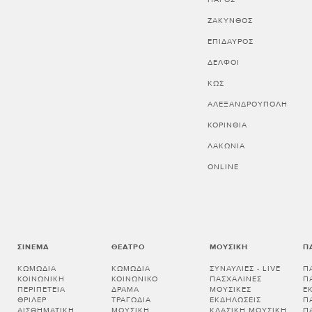
ΖΑΚΥΝΘΟΣ
ΕΠΙΔΑΥΡΟΣ
ΔΕΛΦΟΙ
ΚΩΣ
ΑΛΕΞΑΝΔΡΟΥΠΟΛΗ
ΚΟΡΙΝΘΊΑ
ΛΑΚΩΝΊΑ
ONLINE
ΣΙΝΕΜΆ
ΘΈΑΤΡΟ
ΜΟΥΣΙΚΉ
Π
ΚΩΜΩΔΊΑ
ΚΩΜΩΔΊΑ
ΣΥΝΑΥΛΊΕΣ - LIVE
Π
ΚΟΙΝΩΝΙΚΉ
ΚΟΙΝΩΝΙΚΌ
ΠΑΣΧΑΛΙΝΈΣ
Π
ΠΕΡΙΠΈΤΕΙΑ
ΔΡΆΜΑ
ΜΟΥΣΙΚΈΣ
Ε
ΘΡΊΛΕΡ
ΤΡΑΓΩΔΊΑ
ΕΚΔΗΛΏΣΕΙΣ
Π
ΑΙΣΘΗΜΑΤΙΚΉ
ΜΟΥΣΙΚΉ
ΚΛΑΣΙΚΉ ΜΟΥΣΙΚΉ
Π