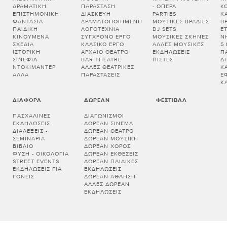
ΔΡΑΜΑΤΙΚΉ
ΠΑΡΆΣΤΑΣΗ
- ΌΠΕΡΑ
Κ
ΕΠΙΣΤΗΜΟΝΙΚΉ
ΔΙΑΣΚΕΥΉ
PARTIES
Κ
ΦΑΝΤΑΣΊΑ
ΔΡΑΜΑΤΟΠΟΙΗΜΈΝΗ
ΜΟΥΣΙΚΈΣ ΒΡΑΔΙΈΣ
Β
ΠΑΙΔΙΚΉ
ΛΟΓΟΤΕΧΝΊΑ
DJ SETS
Ε
ΚΙΝΟΎΜΕΝΑ
ΣΎΓΧΡΟΝΟ ΈΡΓΟ
ΜΟΥΣΙΚΈΣ ΣΚΗΝΈΣ
Ν
ΣΧΈΔΙΑ
ΚΛΑΣΙΚΌ ΈΡΓΟ
ΆΛΛΕΣ ΜΟΥΣΙΚΈΣ
5
ΙΣΤΟΡΙΚΉ
ΑΡΧΑΊΟ ΘΈΑΤΡΟ
ΕΚΔΗΛΏΣΕΙΣ
Π
ΣΙΝΕΦΊΛ
BAR THEATRE
ΠΊΣΤΕΣ
Δ
ΝΤΟΚΙΜΑΝΤΈΡ
ΆΛΛΕΣ ΘΕΑΤΡΙΚΈΣ
Κ
ΆΛΛΑ
ΠΑΡΑΣΤΆΣΕΙΣ
Έ
Κ
ΔΙΆΦΟΡΑ
ΔΩΡΕΆΝ
ΦΕΣΤΙΒΆΛ
ΠΑΣΧΑΛΙΝΈΣ
ΔΙΑΓΩΝΙΣΜΟΊ
ΕΚΔΗΛΏΣΕΙΣ
ΔΩΡΕΆΝ ΣΙΝΕΜΆ
ΔΙΑΛΕΞΕΙΣ -
ΔΩΡΕΆΝ ΘΈΑΤΡΟ
ΣΕΜΙΝΑΡΙΑ
ΔΩΡΕΆΝ ΜΟΥΣΙΚΉ
ΒΙΒΛΊΟ
ΔΩΡΕΆΝ ΧΟΡΌΣ
ΦΎΣΗ - ΟΙΚΟΛΟΓΊΑ
ΔΩΡΕΆΝ ΕΚΘΈΣΕΙΣ
STREET EVENTS
ΔΩΡΕΆΝ ΠΑΙΔΙΚΈΣ
ΕΚΔΗΛΏΣΕΙΣ ΓΙΑ
ΕΚΔΗΛΏΣΕΙΣ
ΓΟΝΕΊΣ
ΔΩΡΕΆΝ ΆΘΛΗΣΗ
ΆΛΛΕΣ ΔΩΡΕΆΝ
ΕΚΔΗΛΏΣΕΙΣ