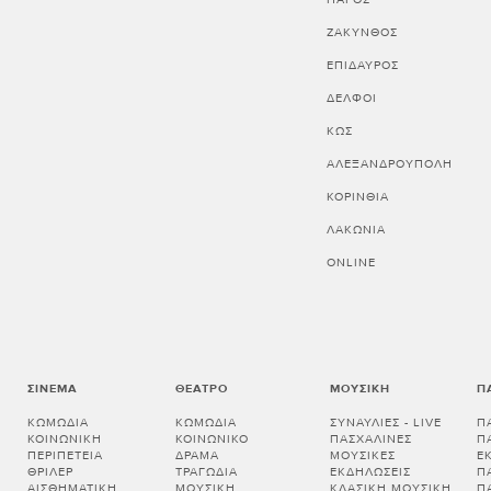
ΖΑΚΥΝΘΟΣ
ΕΠΙΔΑΥΡΟΣ
ΔΕΛΦΟΙ
ΚΩΣ
ΑΛΕΞΑΝΔΡΟΥΠΟΛΗ
ΚΟΡΙΝΘΊΑ
ΛΑΚΩΝΊΑ
ONLINE
ΣΙΝΕΜΆ
ΘΈΑΤΡΟ
ΜΟΥΣΙΚΉ
Π
ΚΩΜΩΔΊΑ
ΚΩΜΩΔΊΑ
ΣΥΝΑΥΛΊΕΣ - LIVE
Π
ΚΟΙΝΩΝΙΚΉ
ΚΟΙΝΩΝΙΚΌ
ΠΑΣΧΑΛΙΝΈΣ
Π
ΠΕΡΙΠΈΤΕΙΑ
ΔΡΆΜΑ
ΜΟΥΣΙΚΈΣ
Ε
ΘΡΊΛΕΡ
ΤΡΑΓΩΔΊΑ
ΕΚΔΗΛΏΣΕΙΣ
Π
ΑΙΣΘΗΜΑΤΙΚΉ
ΜΟΥΣΙΚΉ
ΚΛΑΣΙΚΉ ΜΟΥΣΙΚΉ
Π