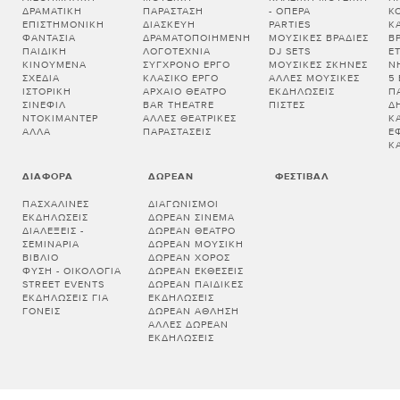
ΔΡΑΜΑΤΙΚΉ
ΠΑΡΆΣΤΑΣΗ
- ΌΠΕΡΑ
Κ
ΕΠΙΣΤΗΜΟΝΙΚΉ
ΔΙΑΣΚΕΥΉ
PARTIES
Κ
ΦΑΝΤΑΣΊΑ
ΔΡΑΜΑΤΟΠΟΙΗΜΈΝΗ
ΜΟΥΣΙΚΈΣ ΒΡΑΔΙΈΣ
Β
ΠΑΙΔΙΚΉ
ΛΟΓΟΤΕΧΝΊΑ
DJ SETS
Ε
ΚΙΝΟΎΜΕΝΑ
ΣΎΓΧΡΟΝΟ ΈΡΓΟ
ΜΟΥΣΙΚΈΣ ΣΚΗΝΈΣ
Ν
ΣΧΈΔΙΑ
ΚΛΑΣΙΚΌ ΈΡΓΟ
ΆΛΛΕΣ ΜΟΥΣΙΚΈΣ
5
ΙΣΤΟΡΙΚΉ
ΑΡΧΑΊΟ ΘΈΑΤΡΟ
ΕΚΔΗΛΏΣΕΙΣ
Π
ΣΙΝΕΦΊΛ
BAR THEATRE
ΠΊΣΤΕΣ
Δ
ΝΤΟΚΙΜΑΝΤΈΡ
ΆΛΛΕΣ ΘΕΑΤΡΙΚΈΣ
Κ
ΆΛΛΑ
ΠΑΡΑΣΤΆΣΕΙΣ
Έ
Κ
ΔΙΆΦΟΡΑ
ΔΩΡΕΆΝ
ΦΕΣΤΙΒΆΛ
ΠΑΣΧΑΛΙΝΈΣ
ΔΙΑΓΩΝΙΣΜΟΊ
ΕΚΔΗΛΏΣΕΙΣ
ΔΩΡΕΆΝ ΣΙΝΕΜΆ
ΔΙΑΛΕΞΕΙΣ -
ΔΩΡΕΆΝ ΘΈΑΤΡΟ
ΣΕΜΙΝΑΡΙΑ
ΔΩΡΕΆΝ ΜΟΥΣΙΚΉ
ΒΙΒΛΊΟ
ΔΩΡΕΆΝ ΧΟΡΌΣ
ΦΎΣΗ - ΟΙΚΟΛΟΓΊΑ
ΔΩΡΕΆΝ ΕΚΘΈΣΕΙΣ
STREET EVENTS
ΔΩΡΕΆΝ ΠΑΙΔΙΚΈΣ
ΕΚΔΗΛΏΣΕΙΣ ΓΙΑ
ΕΚΔΗΛΏΣΕΙΣ
ΓΟΝΕΊΣ
ΔΩΡΕΆΝ ΆΘΛΗΣΗ
ΆΛΛΕΣ ΔΩΡΕΆΝ
ΕΚΔΗΛΏΣΕΙΣ