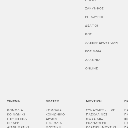
ΖΑΚΥΝΘΟΣ
ΕΠΙΔΑΥΡΟΣ
ΔΕΛΦΟΙ
ΚΩΣ
ΑΛΕΞΑΝΔΡΟΥΠΟΛΗ
ΚΟΡΙΝΘΊΑ
ΛΑΚΩΝΊΑ
ONLINE
ΣΙΝΕΜΆ
ΘΈΑΤΡΟ
ΜΟΥΣΙΚΉ
Π
ΚΩΜΩΔΊΑ
ΚΩΜΩΔΊΑ
ΣΥΝΑΥΛΊΕΣ - LIVE
Π
ΚΟΙΝΩΝΙΚΉ
ΚΟΙΝΩΝΙΚΌ
ΠΑΣΧΑΛΙΝΈΣ
Π
ΠΕΡΙΠΈΤΕΙΑ
ΔΡΆΜΑ
ΜΟΥΣΙΚΈΣ
Ε
ΘΡΊΛΕΡ
ΤΡΑΓΩΔΊΑ
ΕΚΔΗΛΏΣΕΙΣ
Π
ΑΙΣΘΗΜΑΤΙΚΉ
ΜΟΥΣΙΚΉ
ΚΛΑΣΙΚΉ ΜΟΥΣΙΚΉ
Π