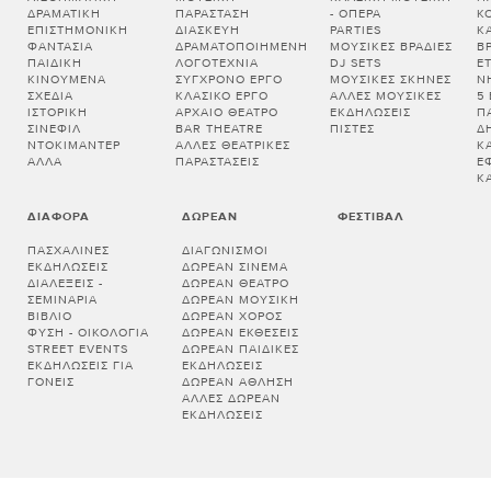
ΔΡΑΜΑΤΙΚΉ
ΠΑΡΆΣΤΑΣΗ
- ΌΠΕΡΑ
Κ
ΕΠΙΣΤΗΜΟΝΙΚΉ
ΔΙΑΣΚΕΥΉ
PARTIES
Κ
ΦΑΝΤΑΣΊΑ
ΔΡΑΜΑΤΟΠΟΙΗΜΈΝΗ
ΜΟΥΣΙΚΈΣ ΒΡΑΔΙΈΣ
Β
ΠΑΙΔΙΚΉ
ΛΟΓΟΤΕΧΝΊΑ
DJ SETS
Ε
ΚΙΝΟΎΜΕΝΑ
ΣΎΓΧΡΟΝΟ ΈΡΓΟ
ΜΟΥΣΙΚΈΣ ΣΚΗΝΈΣ
Ν
ΣΧΈΔΙΑ
ΚΛΑΣΙΚΌ ΈΡΓΟ
ΆΛΛΕΣ ΜΟΥΣΙΚΈΣ
5
ΙΣΤΟΡΙΚΉ
ΑΡΧΑΊΟ ΘΈΑΤΡΟ
ΕΚΔΗΛΏΣΕΙΣ
Π
ΣΙΝΕΦΊΛ
BAR THEATRE
ΠΊΣΤΕΣ
Δ
ΝΤΟΚΙΜΑΝΤΈΡ
ΆΛΛΕΣ ΘΕΑΤΡΙΚΈΣ
Κ
ΆΛΛΑ
ΠΑΡΑΣΤΆΣΕΙΣ
Έ
Κ
ΔΙΆΦΟΡΑ
ΔΩΡΕΆΝ
ΦΕΣΤΙΒΆΛ
ΠΑΣΧΑΛΙΝΈΣ
ΔΙΑΓΩΝΙΣΜΟΊ
ΕΚΔΗΛΏΣΕΙΣ
ΔΩΡΕΆΝ ΣΙΝΕΜΆ
ΔΙΑΛΕΞΕΙΣ -
ΔΩΡΕΆΝ ΘΈΑΤΡΟ
ΣΕΜΙΝΑΡΙΑ
ΔΩΡΕΆΝ ΜΟΥΣΙΚΉ
ΒΙΒΛΊΟ
ΔΩΡΕΆΝ ΧΟΡΌΣ
ΦΎΣΗ - ΟΙΚΟΛΟΓΊΑ
ΔΩΡΕΆΝ ΕΚΘΈΣΕΙΣ
STREET EVENTS
ΔΩΡΕΆΝ ΠΑΙΔΙΚΈΣ
ΕΚΔΗΛΏΣΕΙΣ ΓΙΑ
ΕΚΔΗΛΏΣΕΙΣ
ΓΟΝΕΊΣ
ΔΩΡΕΆΝ ΆΘΛΗΣΗ
ΆΛΛΕΣ ΔΩΡΕΆΝ
ΕΚΔΗΛΏΣΕΙΣ