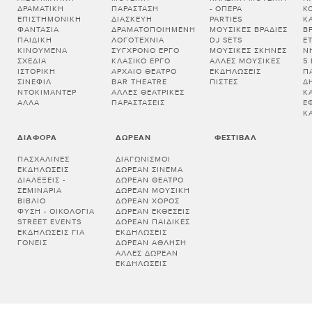
ΔΡΑΜΑΤΙΚΉ
ΠΑΡΆΣΤΑΣΗ
- ΌΠΕΡΑ
Κ
ΕΠΙΣΤΗΜΟΝΙΚΉ
ΔΙΑΣΚΕΥΉ
PARTIES
Κ
ΦΑΝΤΑΣΊΑ
ΔΡΑΜΑΤΟΠΟΙΗΜΈΝΗ
ΜΟΥΣΙΚΈΣ ΒΡΑΔΙΈΣ
Β
ΠΑΙΔΙΚΉ
ΛΟΓΟΤΕΧΝΊΑ
DJ SETS
Ε
ΚΙΝΟΎΜΕΝΑ
ΣΎΓΧΡΟΝΟ ΈΡΓΟ
ΜΟΥΣΙΚΈΣ ΣΚΗΝΈΣ
Ν
ΣΧΈΔΙΑ
ΚΛΑΣΙΚΌ ΈΡΓΟ
ΆΛΛΕΣ ΜΟΥΣΙΚΈΣ
5
ΙΣΤΟΡΙΚΉ
ΑΡΧΑΊΟ ΘΈΑΤΡΟ
ΕΚΔΗΛΏΣΕΙΣ
Π
ΣΙΝΕΦΊΛ
BAR THEATRE
ΠΊΣΤΕΣ
Δ
ΝΤΟΚΙΜΑΝΤΈΡ
ΆΛΛΕΣ ΘΕΑΤΡΙΚΈΣ
Κ
ΆΛΛΑ
ΠΑΡΑΣΤΆΣΕΙΣ
Έ
Κ
ΔΙΆΦΟΡΑ
ΔΩΡΕΆΝ
ΦΕΣΤΙΒΆΛ
ΠΑΣΧΑΛΙΝΈΣ
ΔΙΑΓΩΝΙΣΜΟΊ
ΕΚΔΗΛΏΣΕΙΣ
ΔΩΡΕΆΝ ΣΙΝΕΜΆ
ΔΙΑΛΕΞΕΙΣ -
ΔΩΡΕΆΝ ΘΈΑΤΡΟ
ΣΕΜΙΝΑΡΙΑ
ΔΩΡΕΆΝ ΜΟΥΣΙΚΉ
ΒΙΒΛΊΟ
ΔΩΡΕΆΝ ΧΟΡΌΣ
ΦΎΣΗ - ΟΙΚΟΛΟΓΊΑ
ΔΩΡΕΆΝ ΕΚΘΈΣΕΙΣ
STREET EVENTS
ΔΩΡΕΆΝ ΠΑΙΔΙΚΈΣ
ΕΚΔΗΛΏΣΕΙΣ ΓΙΑ
ΕΚΔΗΛΏΣΕΙΣ
ΓΟΝΕΊΣ
ΔΩΡΕΆΝ ΆΘΛΗΣΗ
ΆΛΛΕΣ ΔΩΡΕΆΝ
ΕΚΔΗΛΏΣΕΙΣ