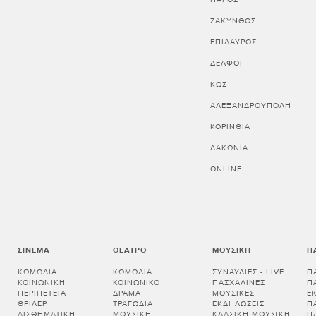
ΖΑΚΥΝΘΟΣ
ΕΠΙΔΑΥΡΟΣ
ΔΕΛΦΟΙ
ΚΩΣ
ΑΛΕΞΑΝΔΡΟΥΠΟΛΗ
ΚΟΡΙΝΘΊΑ
ΛΑΚΩΝΊΑ
ONLINE
ΣΙΝΕΜΆ
ΘΈΑΤΡΟ
ΜΟΥΣΙΚΉ
Π
ΚΩΜΩΔΊΑ
ΚΩΜΩΔΊΑ
ΣΥΝΑΥΛΊΕΣ - LIVE
Π
ΚΟΙΝΩΝΙΚΉ
ΚΟΙΝΩΝΙΚΌ
ΠΑΣΧΑΛΙΝΈΣ
Π
ΠΕΡΙΠΈΤΕΙΑ
ΔΡΆΜΑ
ΜΟΥΣΙΚΈΣ
Ε
ΘΡΊΛΕΡ
ΤΡΑΓΩΔΊΑ
ΕΚΔΗΛΏΣΕΙΣ
Π
ΑΙΣΘΗΜΑΤΙΚΉ
ΜΟΥΣΙΚΉ
ΚΛΑΣΙΚΉ ΜΟΥΣΙΚΉ
Π