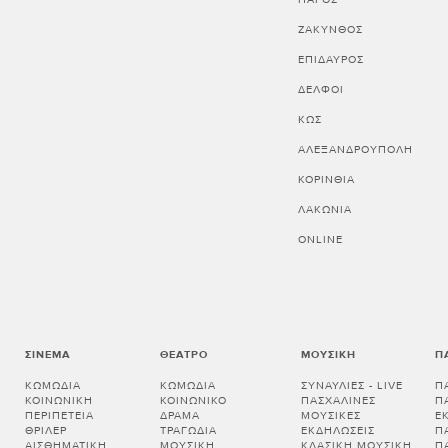
ΖΑΚΥΝΘΟΣ
ΕΠΙΔΑΥΡΟΣ
ΔΕΛΦΟΙ
ΚΩΣ
ΑΛΕΞΑΝΔΡΟΥΠΟΛΗ
ΚΟΡΙΝΘΊΑ
ΛΑΚΩΝΊΑ
ONLINE
ΣΙΝΕΜΆ
ΘΈΑΤΡΟ
ΜΟΥΣΙΚΉ
Π
ΚΩΜΩΔΊΑ
ΚΩΜΩΔΊΑ
ΣΥΝΑΥΛΊΕΣ - LIVE
Π
ΚΟΙΝΩΝΙΚΉ
ΚΟΙΝΩΝΙΚΌ
ΠΑΣΧΑΛΙΝΈΣ
Π
ΠΕΡΙΠΈΤΕΙΑ
ΔΡΆΜΑ
ΜΟΥΣΙΚΈΣ
Ε
ΘΡΊΛΕΡ
ΤΡΑΓΩΔΊΑ
ΕΚΔΗΛΏΣΕΙΣ
Π
ΑΙΣΘΗΜΑΤΙΚΉ
ΜΟΥΣΙΚΉ
ΚΛΑΣΙΚΉ ΜΟΥΣΙΚΉ
Π