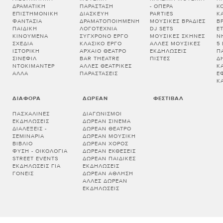
ΔΡΑΜΑΤΙΚΉ
ΠΑΡΆΣΤΑΣΗ
- ΌΠΕΡΑ
Κ
ΕΠΙΣΤΗΜΟΝΙΚΉ
ΔΙΑΣΚΕΥΉ
PARTIES
Κ
ΦΑΝΤΑΣΊΑ
ΔΡΑΜΑΤΟΠΟΙΗΜΈΝΗ
ΜΟΥΣΙΚΈΣ ΒΡΑΔΙΈΣ
Β
ΠΑΙΔΙΚΉ
ΛΟΓΟΤΕΧΝΊΑ
DJ SETS
Ε
ΚΙΝΟΎΜΕΝΑ
ΣΎΓΧΡΟΝΟ ΈΡΓΟ
ΜΟΥΣΙΚΈΣ ΣΚΗΝΈΣ
Ν
ΣΧΈΔΙΑ
ΚΛΑΣΙΚΌ ΈΡΓΟ
ΆΛΛΕΣ ΜΟΥΣΙΚΈΣ
5
ΙΣΤΟΡΙΚΉ
ΑΡΧΑΊΟ ΘΈΑΤΡΟ
ΕΚΔΗΛΏΣΕΙΣ
Π
ΣΙΝΕΦΊΛ
BAR THEATRE
ΠΊΣΤΕΣ
Δ
ΝΤΟΚΙΜΑΝΤΈΡ
ΆΛΛΕΣ ΘΕΑΤΡΙΚΈΣ
Κ
ΆΛΛΑ
ΠΑΡΑΣΤΆΣΕΙΣ
Έ
Κ
ΔΙΆΦΟΡΑ
ΔΩΡΕΆΝ
ΦΕΣΤΙΒΆΛ
ΠΑΣΧΑΛΙΝΈΣ
ΔΙΑΓΩΝΙΣΜΟΊ
ΕΚΔΗΛΏΣΕΙΣ
ΔΩΡΕΆΝ ΣΙΝΕΜΆ
ΔΙΑΛΕΞΕΙΣ -
ΔΩΡΕΆΝ ΘΈΑΤΡΟ
ΣΕΜΙΝΑΡΙΑ
ΔΩΡΕΆΝ ΜΟΥΣΙΚΉ
ΒΙΒΛΊΟ
ΔΩΡΕΆΝ ΧΟΡΌΣ
ΦΎΣΗ - ΟΙΚΟΛΟΓΊΑ
ΔΩΡΕΆΝ ΕΚΘΈΣΕΙΣ
STREET EVENTS
ΔΩΡΕΆΝ ΠΑΙΔΙΚΈΣ
ΕΚΔΗΛΏΣΕΙΣ ΓΙΑ
ΕΚΔΗΛΏΣΕΙΣ
ΓΟΝΕΊΣ
ΔΩΡΕΆΝ ΆΘΛΗΣΗ
ΆΛΛΕΣ ΔΩΡΕΆΝ
ΕΚΔΗΛΏΣΕΙΣ