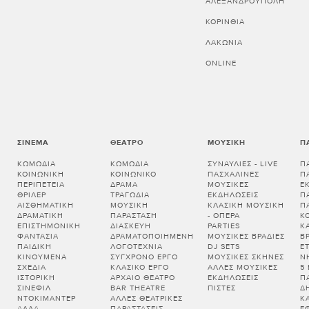
ΑΛΕΞΑΝΔΡΟΥΠΟΛΗ
ΚΟΡΙΝΘΊΑ
ΛΑΚΩΝΊΑ
ONLINE
ΣΙΝΕΜΆ
ΘΈΑΤΡΟ
ΜΟΥΣΙΚΉ
Π
ΚΩΜΩΔΊΑ
ΚΩΜΩΔΊΑ
ΣΥΝΑΥΛΊΕΣ - LIVE
Π
ΚΟΙΝΩΝΙΚΉ
ΚΟΙΝΩΝΙΚΌ
ΠΑΣΧΑΛΙΝΈΣ
Π
ΠΕΡΙΠΈΤΕΙΑ
ΔΡΆΜΑ
ΜΟΥΣΙΚΈΣ
Ε
ΘΡΊΛΕΡ
ΤΡΑΓΩΔΊΑ
ΕΚΔΗΛΏΣΕΙΣ
Π
ΑΙΣΘΗΜΑΤΙΚΉ
ΜΟΥΣΙΚΉ
ΚΛΑΣΙΚΉ ΜΟΥΣΙΚΉ
Π
ΔΡΑΜΑΤΙΚΉ
ΠΑΡΆΣΤΑΣΗ
- ΌΠΕΡΑ
Κ
ΕΠΙΣΤΗΜΟΝΙΚΉ
ΔΙΑΣΚΕΥΉ
PARTIES
Κ
ΦΑΝΤΑΣΊΑ
ΔΡΑΜΑΤΟΠΟΙΗΜΈΝΗ
ΜΟΥΣΙΚΈΣ ΒΡΑΔΙΈΣ
Β
ΠΑΙΔΙΚΉ
ΛΟΓΟΤΕΧΝΊΑ
DJ SETS
Ε
ΚΙΝΟΎΜΕΝΑ
ΣΎΓΧΡΟΝΟ ΈΡΓΟ
ΜΟΥΣΙΚΈΣ ΣΚΗΝΈΣ
Ν
ΣΧΈΔΙΑ
ΚΛΑΣΙΚΌ ΈΡΓΟ
ΆΛΛΕΣ ΜΟΥΣΙΚΈΣ
5
ΙΣΤΟΡΙΚΉ
ΑΡΧΑΊΟ ΘΈΑΤΡΟ
ΕΚΔΗΛΏΣΕΙΣ
Π
ΣΙΝΕΦΊΛ
BAR THEATRE
ΠΊΣΤΕΣ
Δ
ΝΤΟΚΙΜΑΝΤΈΡ
ΆΛΛΕΣ ΘΕΑΤΡΙΚΈΣ
Κ
ΆΛΛΑ
ΠΑΡΑΣΤΆΣΕΙΣ
Έ