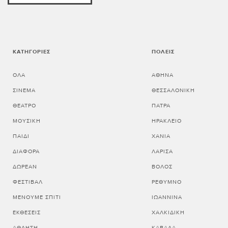
ΚΑΤΗΓΟΡΊΕΣ
ΠΌΛΕΙΣ
ΌΛΑ
ΑΘΗΝΑ
ΣΙΝΕΜΆ
ΘΕΣΣΑΛΟΝΙΚΗ
ΘΈΑΤΡΟ
ΠΑΤΡΑ
ΜΟΥΣΙΚΉ
ΗΡΑΚΛΕΙΟ
ΠΑΙΔΊ
ΧΑΝΙΑ
ΔΙΆΦΟΡΑ
ΛΑΡΙΣΑ
ΔΩΡΕΆΝ
ΒΟΛΟΣ
ΦΕΣΤΙΒΆΛ
ΡΕΘΥΜΝΟ
ΜΈΝΟΥΜΕ ΣΠΊΤΙ
ΙΩΑΝΝΙΝΑ
ΕΚΘΈΣΕΙΣ
ΧΑΛΚΙΔΙΚΗ
ΆΘΛΗΣΗ
ΚΑΒΑΛΑ