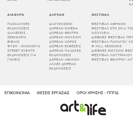
Κ
ΔΙΆΦΟΡΑ
ΔΩΡΕΆΝ
ΦΕΣΤΙΒΆΛ
ΠΑΣΧΑΛΙΝΈΣ
ΔΙΑΓΩΝΙΣΜΟΊ
ΦΕΣΤΙΒΆΛ ΑΘΗΝΏΝ
ΕΚΔΗΛΏΣΕΙΣ
ΔΩΡΕΆΝ ΣΙΝΕΜΆ
ΦΕΣΤΙΒΆΛ ΣΤΗ ΣΚΙΆ Τ
ΔΙΑΛΕΞΕΙΣ -
ΔΩΡΕΆΝ ΘΈΑΤΡΟ
ΑΙΣΧΎΛΕΙΑ
ΣΕΜΙΝΑΡΙΑ
ΔΩΡΕΆΝ ΜΟΥΣΙΚΉ
ΔΙΕΘΝΈΣ ΦΕΣΤΙΒΆΛ ΠΈ
ΒΙΒΛΊΟ
ΔΩΡΕΆΝ ΧΟΡΌΣ
ΦΕΣΤΙΒΆΛ ΠΑΠΆΓΟΥ Χ
ΦΎΣΗ - ΟΙΚΟΛΟΓΊΑ
ΔΩΡΕΆΝ ΕΚΘΈΣΕΙΣ
Φ HILL SESSIONS
STREET EVENTS
ΔΩΡΕΆΝ ΠΑΙΔΙΚΈΣ
ΔΙΕΘΝΈΣ ΜΟΥΣΙΚΌ ΦΕΣΤ
ΕΚΔΗΛΏΣΕΙΣ ΓΙΑ
ΕΚΔΗΛΏΣΕΙΣ
ΦΕΣΤΙΒΆΛ ΛΟΥΤΡΑΚΊΟΥ
ΓΟΝΕΊΣ
ΔΩΡΕΆΝ ΆΘΛΗΣΗ
ΦΕΣΤΙΒΆΛ ΘΕΆΤΡΟΥ ΑΊΓ
ΆΛΛΕΣ ΔΩΡΕΆΝ
ΕΚΔΗΛΏΣΕΙΣ
ΕΠΙΚΟΙΝΩΝΊΑ
ΘΈΣΕΙΣ ΕΡΓΑΣΊΑΣ
ΌΡΟΙ ΧΡΉΣΗΣ - ΠΠΠΔ