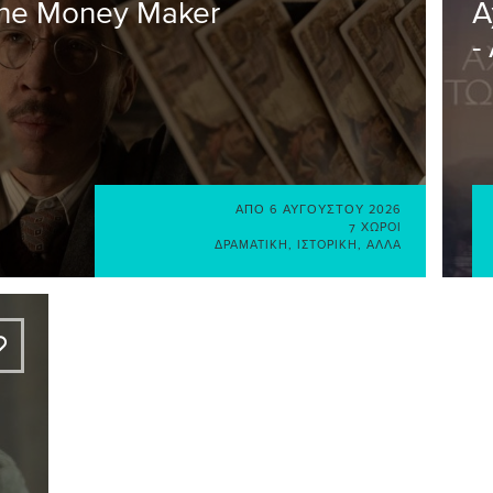
The Money Maker
Α
-
ΑΠΌ
6 ΑΥΓΟΎΣΤΟΥ 2026
7 ΧΏΡΟΙ
ΔΡΑΜΑΤΙΚΉ
,
ΙΣΤΟΡΙΚΉ
,
ΆΛΛΑ
A