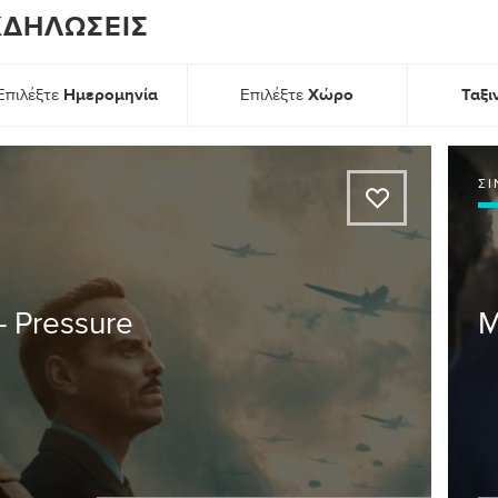
ΕΚΔΗΛΏΣΕΙΣ
Ημερομηνία
Χώρο
Ταξ
Επιλέξτε
Επιλέξτε
Σ
A
 Pressure
M