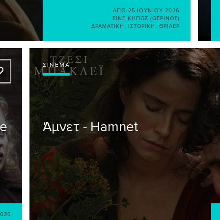
ΑΠΌ
25 ΙΟΥΝΊΟΥ 2026
ΣΙΝΈ ΚΉΠΟΣ (ΘΕΡΙΝΌΣ)
ΔΡΑΜΑΤΙΚΉ
,
ΙΣΤΟΡΙΚΉ
,
ΘΡΊΛΕΡ
ΣΙΝΕΜΆ
A
he
Άμνετ - Hamnet
2026