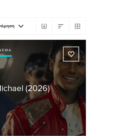
ινόμηση
ΙΝΕΜΆ
A
ichael (2026)