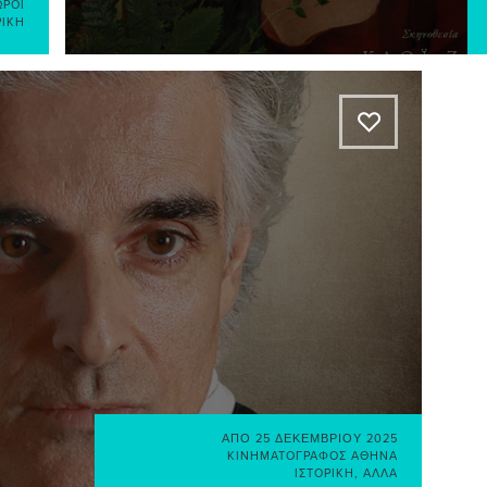
ΏΡΟΙ
ΡΙΚΉ
A
ΑΠΌ
25 ΔΕΚΕΜΒΡΊΟΥ 2025
ΚΙΝΗΜΑΤΟΓΡΆΦΟΣ ΑΘΗΝΆ
ΙΣΤΟΡΙΚΉ
,
ΆΛΛΑ