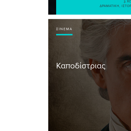
3 Χ
ΔΡΑΜΑΤΙΚΉ
,
ΙΣΤΟ
ΣΙΝΕΜΆ
Καποδίστριας