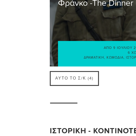
Φράνκο -The Dinner
ΑΠΌ
9 ΙΟΥΛΊΟΥ 
6 Χ
ΔΡΑΜΑΤΙΚΉ
,
ΚΩΜΩΔΊΑ
,
ΙΣΤΟ
ΑΥΤΌ ΤΟ Σ/Κ (4)
ΙΣΤΟΡΙΚΉ - ΚΟΝΤΙΝΌΤ