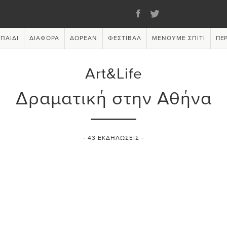
ΠΑΙΔΊ
ΔΙΆΦΟΡΑ
ΔΩΡΕΆΝ
ΦΕΣΤΙΒΆΛ
ΜΈΝΟΥΜΕ ΣΠΊΤΙ
ΠΕΡ
Art&Life
Δραματική στην Αθήνα
-
43
ΕΚΔΗΛΏΣΕΙΣ -