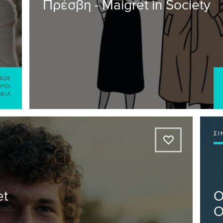
Πρέσβη - Maigret in Society
2026
ΏΡΟΙ
ΕΦΊΛ
ΣΙ
A
et
Ο
O