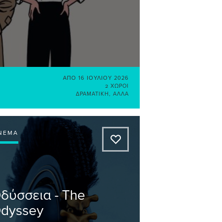
ΑΠΌ
16 ΙΟΥΛΊΟΥ 2026
2 ΧΏΡΟΙ
ΔΡΑΜΑΤΙΚΉ
,
ΆΛΛΑ
ΝΕΜΆ
A
δύσσεια - The
dyssey