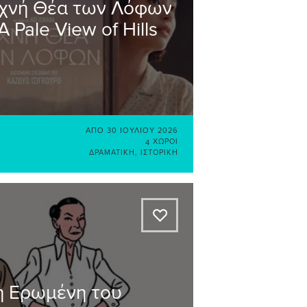
χνή Θέα των Λόφων
 A Pale View of Hills
ΑΠΌ
30 ΙΟΥΛΊΟΥ 2026
4 ΧΏΡΟΙ
ΔΡΑΜΑΤΙΚΉ
,
ΙΣΤΟΡΙΚΉ
A
η Ερωμένη του