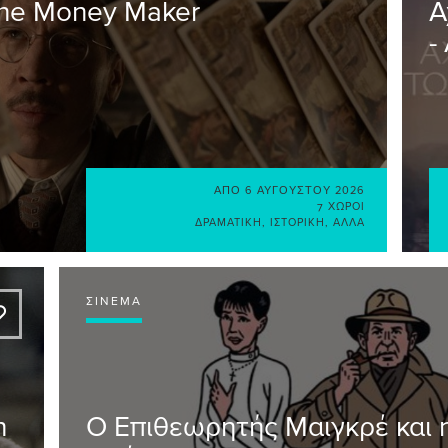
The Money Maker
Α
-
ΑΠΌ
6 ΑΥΓΟΎΣΤΟΥ 2026
7 ΧΏΡΟΙ
ΔΡΑΜΑΤΙΚΉ
,
ΙΣΤΟΡΙΚΉ
,
ΆΛΛΑ
ΣΙΝΕΜΆ
A
h
Ο Επιθεωρητής Μαιγκρέ και 