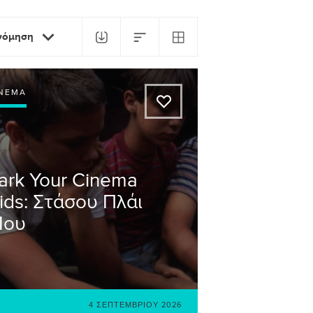
ινόμηση
ΙΝΕΜΆ
A
ark Your Cinema
ids: Στάσου Πλάι
Μου
4 ΣΕΠΤΕΜΒΡΊΟΥ 2026