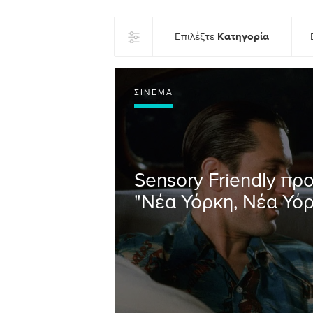
Κατηγορία
Επιλέξτε
ΣΙΝΕΜΆ
Sensory Friendly πρ
"Νέα Υόρκη, Νέα Υόρ