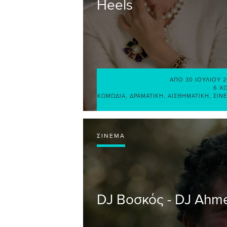
Heels
ΑΠΌ
30 ΙΟΥΛΊΟΥ 
6 Χ
ΚΩΜΩΔΊΑ
,
ΔΡΑΜΑΤΙΚΉ
,
ΑΙΣΘΗΜΑΤΙΚΉ
,
ΣΙΝ
ΣΙΝΕΜΆ
DJ Βοσκός - DJ Ahm