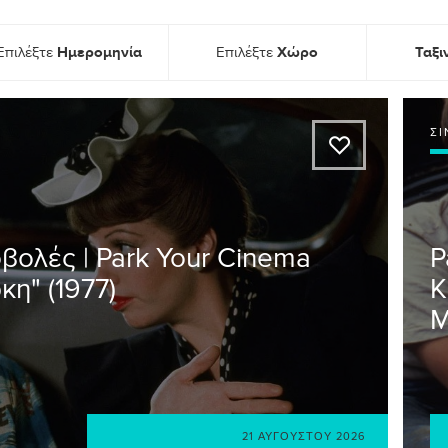
Ημερομηνία
Χώρο
Ταξ
Επιλέξτε
Επιλέξτε
Σ
A
οβολές | Park Your Cinema
P
κη" (1977)
K
21 ΑΥΓΟΎΣΤΟΥ 2026