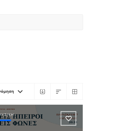
ινόμηση
ΟΥΣΙΚΉ
A