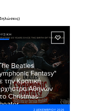
δηλώσεις)
ΟΥΣΙΚΉ
A
The Beatles
ymphonic Fantasy"
ε την Κρατική
ρχήστρα Αθηνών
το Christmas
heater
2 ΔΕΚΕΜΒΡΊΟΥ 2026