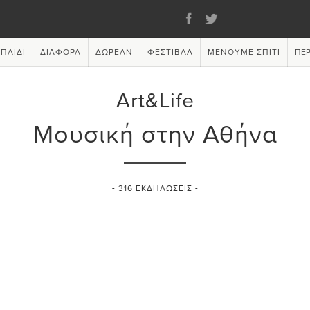
ΠΑΙΔΊ
ΔΙΆΦΟΡΑ
ΔΩΡΕΆΝ
ΦΕΣΤΙΒΆΛ
ΜΈΝΟΥΜΕ ΣΠΊΤΙ
ΠΕΡ
Art&Life
Μουσική στην Αθήνα
-
316
ΕΚΔΗΛΏΣΕΙΣ -