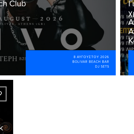
ch Club
Γ
χ
Α
Α
Κ
8 ΑΥΓΟΎΣΤΟΥ 2026
BOLIVAR BEACH BAR
DJ SETS
A
k