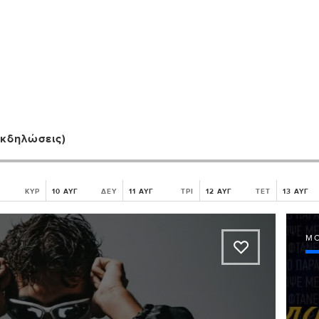
εκδηλώσεις)
ΚΥΡ
10 ΑΥΓ
ΔΕΥ
11 ΑΥΓ
ΤΡΙ
12 ΑΥΓ
ΤΕΤ
13 ΑΥΓ
Μ
A