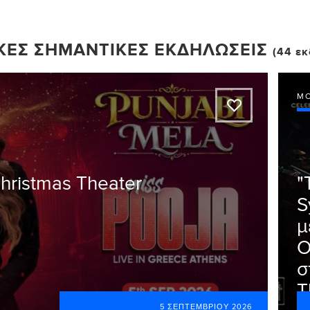
ΚΈΣ ΣΗΜΑΝΤΙΚΈΣ ΕΚΔΗΛΏΣΕΙΣ
(44 εκ
Μ
A
Christmas Theater
"
S
μ
Ο
σ
T
5 ΣΕΠΤΕΜΒΡΊΟΥ 2026