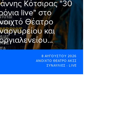
ιάννης Κότσιρας "30
ρόνια live" στο
νοιχτό Θέατρο
ναργυρείου και
οργιαλενείου...
8 ΑΥΓΟΎΣΤΟΥ 2026
ΑΝΟΙΧΤΌ ΘΈΑΤΡΟ ΑΚΣΣ
ΣΥΝΑΥΛΊΕΣ - LIVE