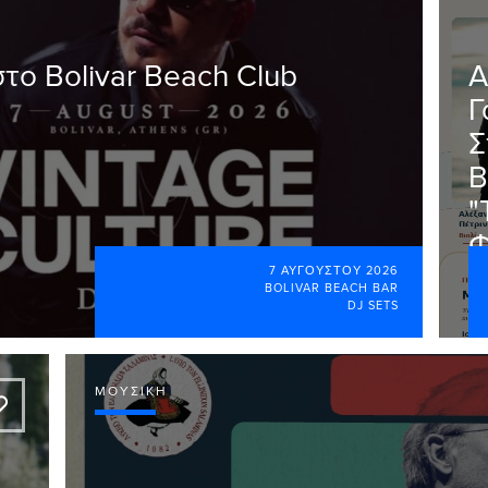
 στο Bolivar Beach Club
Α
Γ
Σ
Β
"
Φ
7 ΑΥΓΟΎΣΤΟΥ 2026
BOLIVAR BEACH BAR
DJ SETS
ΜΟΥΣΙΚΉ
A