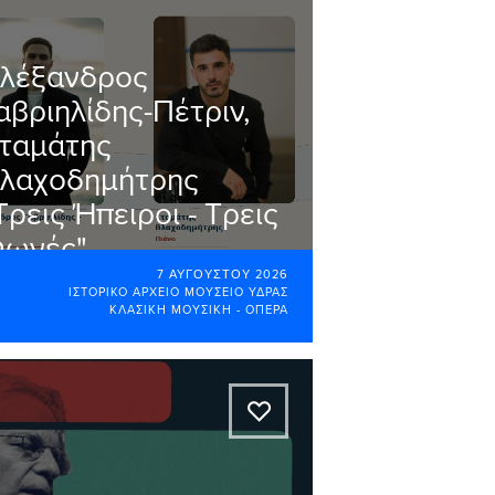
λέξανδρος
αβριηλίδης-Πέτριν,
ταμάτης
λαχοδημήτρης
Τρεις Ήπειροι - Τρεις
ωνές"
7 ΑΥΓΟΎΣΤΟΥ 2026
ΙΣΤΟΡΙΚΌ ΑΡΧΕΊΟ ΜΟΥΣΕΊΟ ΥΔΡΑΣ
ΚΛΑΣΙΚΉ ΜΟΥΣΙΚΉ - ΌΠΕΡΑ
A