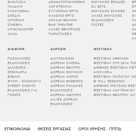
ΦΑΝΤΑΣΊΑ
ΔΡΑΜΑΤΟΠΟΙΗΜΈΝΗ
ΜΟΥΣΙΚΈΣ ΒΡΑΔΙΈΣ
Β
ΠΑΙΔΙΚΉ
ΛΟΓΟΤΕΧΝΊΑ
DJ SETS
Ε
ΚΙΝΟΎΜΕΝΑ
ΣΎΓΧΡΟΝΟ ΈΡΓΟ
ΜΟΥΣΙΚΈΣ ΣΚΗΝΈΣ
Ν
ΣΧΈΔΙΑ
ΚΛΑΣΙΚΌ ΈΡΓΟ
ΆΛΛΕΣ ΜΟΥΣΙΚΈΣ
5
ΙΣΤΟΡΙΚΉ
ΑΡΧΑΊΟ ΘΈΑΤΡΟ
ΕΚΔΗΛΏΣΕΙΣ
Π
ΣΙΝΕΦΊΛ
BAR THEATRE
ΠΊΣΤΕΣ
Δ
ΝΤΟΚΙΜΑΝΤΈΡ
ΆΛΛΕΣ ΘΕΑΤΡΙΚΈΣ
Κ
ΆΛΛΑ
ΠΑΡΑΣΤΆΣΕΙΣ
Έ
Κ
ΔΙΆΦΟΡΑ
ΔΩΡΕΆΝ
ΦΕΣΤΙΒΆΛ
ΠΑΣΧΑΛΙΝΈΣ
ΔΙΑΓΩΝΙΣΜΟΊ
ΦΕΣΤΙΒΆΛ ΑΘΗΝΏΝ
ΕΚΔΗΛΏΣΕΙΣ
ΔΩΡΕΆΝ ΣΙΝΕΜΆ
ΦΕΣΤΙΒΆΛ ΣΤΗ ΣΚΙΆ Τ
ΔΙΑΛΕΞΕΙΣ -
ΔΩΡΕΆΝ ΘΈΑΤΡΟ
ΔΙΕΘΝΈΣ ΦΕΣΤΙΒΆΛ ΠΈ
ΣΕΜΙΝΑΡΙΑ
ΔΩΡΕΆΝ ΜΟΥΣΙΚΉ
ΑΙΣΧΎΛΕΙΑ
ΒΙΒΛΊΟ
ΔΩΡΕΆΝ ΧΟΡΌΣ
ΦΕΣΤΙΒΆΛ ΠΑΠΆΓΟΥ Χ
ΦΎΣΗ - ΟΙΚΟΛΟΓΊΑ
ΔΩΡΕΆΝ ΕΚΘΈΣΕΙΣ
Φ HILL SESSIONS
STREET EVENTS
ΔΩΡΕΆΝ ΠΑΙΔΙΚΈΣ
ΔΙΕΘΝΈΣ ΜΟΥΣΙΚΌ ΦΕΣΤ
ΕΚΔΗΛΏΣΕΙΣ ΓΙΑ
ΕΚΔΗΛΏΣΕΙΣ
ΦΕΣΤΙΒΆΛ ΛΟΥΤΡΑΚΊΟΥ
ΓΟΝΕΊΣ
ΔΩΡΕΆΝ ΆΘΛΗΣΗ
ΦΕΣΤΙΒΆΛ ΘΕΆΤΡΟΥ ΑΊΓ
ΆΛΛΕΣ ΔΩΡΕΆΝ
ΕΚΔΗΛΏΣΕΙΣ
ΕΠΙΚΟΙΝΩΝΊΑ
ΘΈΣΕΙΣ ΕΡΓΑΣΊΑΣ
ΌΡΟΙ ΧΡΉΣΗΣ - ΠΠΠΔ