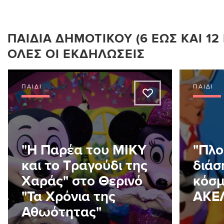
ΠΑΙΔΙΆ ΔΗΜΟΤΙΚΟΎ (6 ΈΩΣ ΚΑΙ 12 
ΌΛΕΣ ΟΙ ΕΚΔΗΛΏΣΕΙΣ
ΠΑΙΔΊ
ΠΑΙΔΊ
A
"Η Παρέα του ΜΙΚΥ
"Πλο
και το Τραγούδι της
διάσ
Χαράς" στο Θερινό
κόσμ
"Τα Χρόνια της
ΑΚΕ
Αθωότητας"