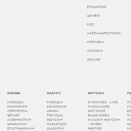
ΕΠΙΔΑΥΡΟΣ
ΔΕΛΦΟΙ
ΚΩΣ
ΑΛΕΞΑΝΔΡΟΥΠΟΛΗ
ΚΟΡΙΝΘΊΑ
ΛΑΚΩΝΊΑ
ONLINE
ΣΙΝΕΜΆ
ΘΈΑΤΡΟ
ΜΟΥΣΙΚΉ
Π
ΚΩΜΩΔΊΑ
ΚΩΜΩΔΊΑ
ΣΥΝΑΥΛΊΕΣ - LIVE
Π
ΚΟΙΝΩΝΙΚΉ
ΚΟΙΝΩΝΙΚΌ
ΠΑΣΧΑΛΙΝΈΣ
Π
ΠΕΡΙΠΈΤΕΙΑ
ΔΡΆΜΑ
ΜΟΥΣΙΚΈΣ
Ε
ΘΡΊΛΕΡ
ΤΡΑΓΩΔΊΑ
ΕΚΔΗΛΏΣΕΙΣ
Π
ΑΙΣΘΗΜΑΤΙΚΉ
ΜΟΥΣΙΚΉ
ΚΛΑΣΙΚΉ ΜΟΥΣΙΚΉ
Π
ΔΡΑΜΑΤΙΚΉ
ΠΑΡΆΣΤΑΣΗ
- ΌΠΕΡΑ
Κ
ΕΠΙΣΤΗΜΟΝΙΚΉ
ΔΙΑΣΚΕΥΉ
PARTIES
Κ