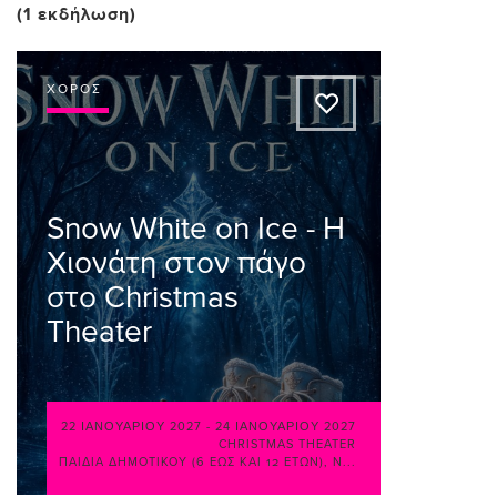
(1 εκδήλωση)
ΧΟΡΌΣ
A
Snow White on Ice - Η
Χιονάτη στον πάγο
στο Christmas
Theater
22 ΙΑΝΟΥΑΡΊΟΥ 2027
-
24 ΙΑΝΟΥΑΡΊΟΥ 2027
CHRISTMAS THEATER
ΠΑΙΔΙΆ ΔΗΜΟΤΙΚΟΎ (6 ΈΩΣ ΚΑΙ 12 ΕΤΏΝ)
,
Ν...