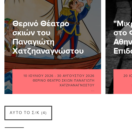
Θερινό Θέατρο
"Μικ
σκιών του
στο 
Παναγιώτη
Αθην
Χατζηαναγνώστου
Επιδ
10 ΙΟΥΛΊΟΥ 2026
-
30 ΑΥΓΟΎΣΤΟΥ 2026
20 Ι
ΘΕΡΙΝΌ ΘΈΑΤΡΟ ΣΚΙΏΝ ΠΑΝΑΓΙΏΤΗ
ΧΑΤΖΗΑΝΑΓΝΏΣΤΟΥ
...
ΑΥΤΌ ΤΟ Σ/Κ (4)