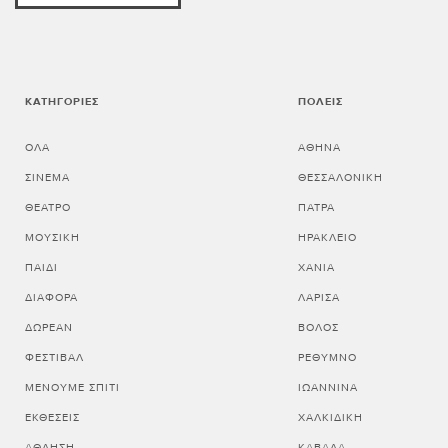
ΚΑΤΗΓΟΡΊΕΣ
ΠΌΛΕΙΣ
ΌΛΑ
ΑΘΗΝΑ
ΣΙΝΕΜΆ
ΘΕΣΣΑΛΟΝΙΚΗ
ΘΈΑΤΡΟ
ΠΑΤΡΑ
ΜΟΥΣΙΚΉ
ΗΡΑΚΛΕΙΟ
ΠΑΙΔΊ
ΧΑΝΙΑ
ΔΙΆΦΟΡΑ
ΛΑΡΙΣΑ
ΔΩΡΕΆΝ
ΒΟΛΟΣ
ΦΕΣΤΙΒΆΛ
ΡΕΘΥΜΝΟ
ΜΈΝΟΥΜΕ ΣΠΊΤΙ
ΙΩΑΝΝΙΝΑ
ΕΚΘΈΣΕΙΣ
ΧΑΛΚΙΔΙΚΗ
ΆΘΛΗΣΗ
ΚΑΒΑΛΑ