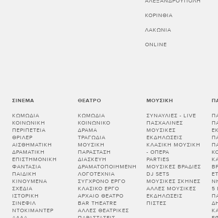
ΑΛΕΞΑΝΔΡΟΥΠΟΛΗ
ΚΟΡΙΝΘΊΑ
ΛΑΚΩΝΊΑ
ONLINE
ΣΙΝΕΜΆ
ΘΈΑΤΡΟ
ΜΟΥΣΙΚΉ
Π
ΚΩΜΩΔΊΑ
ΚΩΜΩΔΊΑ
ΣΥΝΑΥΛΊΕΣ - LIVE
Π
ΚΟΙΝΩΝΙΚΉ
ΚΟΙΝΩΝΙΚΌ
ΠΑΣΧΑΛΙΝΈΣ
Π
ΠΕΡΙΠΈΤΕΙΑ
ΔΡΆΜΑ
ΜΟΥΣΙΚΈΣ
Ε
ΘΡΊΛΕΡ
ΤΡΑΓΩΔΊΑ
ΕΚΔΗΛΏΣΕΙΣ
Π
ΑΙΣΘΗΜΑΤΙΚΉ
ΜΟΥΣΙΚΉ
ΚΛΑΣΙΚΉ ΜΟΥΣΙΚΉ
Π
ΔΡΑΜΑΤΙΚΉ
ΠΑΡΆΣΤΑΣΗ
- ΌΠΕΡΑ
Κ
ΕΠΙΣΤΗΜΟΝΙΚΉ
ΔΙΑΣΚΕΥΉ
PARTIES
Κ
ΦΑΝΤΑΣΊΑ
ΔΡΑΜΑΤΟΠΟΙΗΜΈΝΗ
ΜΟΥΣΙΚΈΣ ΒΡΑΔΙΈΣ
Β
ΠΑΙΔΙΚΉ
ΛΟΓΟΤΕΧΝΊΑ
DJ SETS
Ε
ΚΙΝΟΎΜΕΝΑ
ΣΎΓΧΡΟΝΟ ΈΡΓΟ
ΜΟΥΣΙΚΈΣ ΣΚΗΝΈΣ
Ν
ΣΧΈΔΙΑ
ΚΛΑΣΙΚΌ ΈΡΓΟ
ΆΛΛΕΣ ΜΟΥΣΙΚΈΣ
5
ΙΣΤΟΡΙΚΉ
ΑΡΧΑΊΟ ΘΈΑΤΡΟ
ΕΚΔΗΛΏΣΕΙΣ
Π
ΣΙΝΕΦΊΛ
BAR THEATRE
ΠΊΣΤΕΣ
Δ
ΝΤΟΚΙΜΑΝΤΈΡ
ΆΛΛΕΣ ΘΕΑΤΡΙΚΈΣ
Κ
ΆΛΛΑ
ΠΑΡΑΣΤΆΣΕΙΣ
Έ