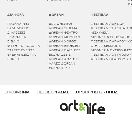
Κ
ΔΙΆΦΟΡΑ
ΔΩΡΕΆΝ
ΦΕΣΤΙΒΆΛ
ΠΑΣΧΑΛΙΝΈΣ
ΔΙΑΓΩΝΙΣΜΟΊ
ΦΕΣΤΙΒΆΛ ΑΘΗΝΏΝ
ΕΚΔΗΛΏΣΕΙΣ
ΔΩΡΕΆΝ ΣΙΝΕΜΆ
ΦΕΣΤΙΒΆΛ ΣΤΗ ΣΚΙΆ Τ
ΔΙΑΛΕΞΕΙΣ -
ΔΩΡΕΆΝ ΘΈΑΤΡΟ
ΑΙΣΧΎΛΕΙΑ
ΣΕΜΙΝΑΡΙΑ
ΔΩΡΕΆΝ ΜΟΥΣΙΚΉ
ΔΙΕΘΝΈΣ ΦΕΣΤΙΒΆΛ ΠΈ
ΒΙΒΛΊΟ
ΔΩΡΕΆΝ ΧΟΡΌΣ
ΦΕΣΤΙΒΆΛ ΠΑΠΆΓΟΥ Χ
ΦΎΣΗ - ΟΙΚΟΛΟΓΊΑ
ΔΩΡΕΆΝ ΕΚΘΈΣΕΙΣ
Φ HILL SESSIONS
STREET EVENTS
ΔΩΡΕΆΝ ΠΑΙΔΙΚΈΣ
ΔΙΕΘΝΈΣ ΜΟΥΣΙΚΌ ΦΕΣΤ
ΕΚΔΗΛΏΣΕΙΣ ΓΙΑ
ΕΚΔΗΛΏΣΕΙΣ
ΦΕΣΤΙΒΆΛ ΛΟΥΤΡΑΚΊΟΥ
ΓΟΝΕΊΣ
ΔΩΡΕΆΝ ΆΘΛΗΣΗ
ΦΕΣΤΙΒΆΛ ΘΕΆΤΡΟΥ ΑΊΓ
ΆΛΛΕΣ ΔΩΡΕΆΝ
ΕΚΔΗΛΏΣΕΙΣ
ΕΠΙΚΟΙΝΩΝΊΑ
ΘΈΣΕΙΣ ΕΡΓΑΣΊΑΣ
ΌΡΟΙ ΧΡΉΣΗΣ - ΠΠΠΔ