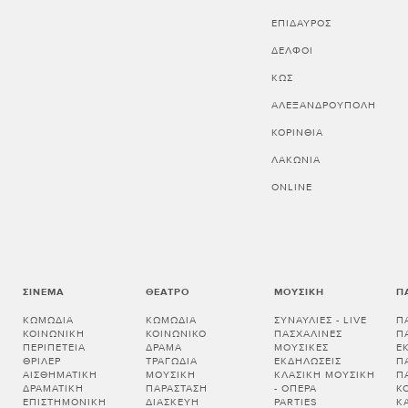
ΕΠΙΔΑΥΡΟΣ
ΔΕΛΦΟΙ
ΚΩΣ
ΑΛΕΞΑΝΔΡΟΥΠΟΛΗ
ΚΟΡΙΝΘΊΑ
ΛΑΚΩΝΊΑ
ONLINE
ΣΙΝΕΜΆ
ΘΈΑΤΡΟ
ΜΟΥΣΙΚΉ
Π
ΚΩΜΩΔΊΑ
ΚΩΜΩΔΊΑ
ΣΥΝΑΥΛΊΕΣ - LIVE
Π
ΚΟΙΝΩΝΙΚΉ
ΚΟΙΝΩΝΙΚΌ
ΠΑΣΧΑΛΙΝΈΣ
Π
ΠΕΡΙΠΈΤΕΙΑ
ΔΡΆΜΑ
ΜΟΥΣΙΚΈΣ
Ε
ΘΡΊΛΕΡ
ΤΡΑΓΩΔΊΑ
ΕΚΔΗΛΏΣΕΙΣ
Π
ΑΙΣΘΗΜΑΤΙΚΉ
ΜΟΥΣΙΚΉ
ΚΛΑΣΙΚΉ ΜΟΥΣΙΚΉ
Π
ΔΡΑΜΑΤΙΚΉ
ΠΑΡΆΣΤΑΣΗ
- ΌΠΕΡΑ
Κ
ΕΠΙΣΤΗΜΟΝΙΚΉ
ΔΙΑΣΚΕΥΉ
PARTIES
Κ