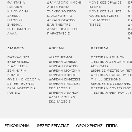
ΦΑΝΤΑΣΊΑ
ΔΡΑΜΑΤΟΠΟΙΗΜΈΝΗ
ΜΟΥΣΙΚΈΣ ΒΡΑΔΙΈΣ
Β
ΠΑΙΔΙΚΉ
ΛΟΓΟΤΕΧΝΊΑ
DJ SETS
Ε
ΚΙΝΟΎΜΕΝΑ
ΣΎΓΧΡΟΝΟ ΈΡΓΟ
ΜΟΥΣΙΚΈΣ ΣΚΗΝΈΣ
Ν
ΣΧΈΔΙΑ
ΚΛΑΣΙΚΌ ΈΡΓΟ
ΆΛΛΕΣ ΜΟΥΣΙΚΈΣ
5
ΙΣΤΟΡΙΚΉ
ΑΡΧΑΊΟ ΘΈΑΤΡΟ
ΕΚΔΗΛΏΣΕΙΣ
Π
ΣΙΝΕΦΊΛ
BAR THEATRE
ΠΊΣΤΕΣ
Δ
ΝΤΟΚΙΜΑΝΤΈΡ
ΆΛΛΕΣ ΘΕΑΤΡΙΚΈΣ
Κ
ΆΛΛΑ
ΠΑΡΑΣΤΆΣΕΙΣ
Έ
Κ
ΔΙΆΦΟΡΑ
ΔΩΡΕΆΝ
ΦΕΣΤΙΒΆΛ
ΠΑΣΧΑΛΙΝΈΣ
ΔΙΑΓΩΝΙΣΜΟΊ
ΦΕΣΤΙΒΆΛ ΑΘΗΝΏΝ
ΕΚΔΗΛΏΣΕΙΣ
ΔΩΡΕΆΝ ΣΙΝΕΜΆ
ΦΕΣΤΙΒΆΛ ΣΤΗ ΣΚΙΆ Τ
ΔΙΑΛΕΞΕΙΣ -
ΔΩΡΕΆΝ ΘΈΑΤΡΟ
ΑΙΣΧΎΛΕΙΑ
ΣΕΜΙΝΑΡΙΑ
ΔΩΡΕΆΝ ΜΟΥΣΙΚΉ
ΔΙΕΘΝΈΣ ΦΕΣΤΙΒΆΛ ΠΈ
ΒΙΒΛΊΟ
ΔΩΡΕΆΝ ΧΟΡΌΣ
ΦΕΣΤΙΒΆΛ ΠΑΠΆΓΟΥ Χ
ΦΎΣΗ - ΟΙΚΟΛΟΓΊΑ
ΔΩΡΕΆΝ ΕΚΘΈΣΕΙΣ
Φ HILL SESSIONS
STREET EVENTS
ΔΩΡΕΆΝ ΠΑΙΔΙΚΈΣ
ΔΙΕΘΝΈΣ ΜΟΥΣΙΚΌ ΦΕΣΤ
ΕΚΔΗΛΏΣΕΙΣ ΓΙΑ
ΕΚΔΗΛΏΣΕΙΣ
ΦΕΣΤΙΒΆΛ ΛΟΥΤΡΑΚΊΟΥ
ΓΟΝΕΊΣ
ΔΩΡΕΆΝ ΆΘΛΗΣΗ
ΦΕΣΤΙΒΆΛ ΘΕΆΤΡΟΥ ΑΊΓ
ΆΛΛΕΣ ΔΩΡΕΆΝ
ΕΚΔΗΛΏΣΕΙΣ
ΕΠΙΚΟΙΝΩΝΊΑ
ΘΈΣΕΙΣ ΕΡΓΑΣΊΑΣ
ΌΡΟΙ ΧΡΉΣΗΣ - ΠΠΠΔ