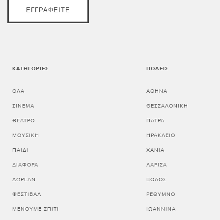
ΕΓΓΡΑΦΕΊΤΕ
ΚΑΤΗΓΟΡΊΕΣ
ΠΌΛΕΙΣ
ΌΛΑ
ΑΘΗΝΑ
ΣΙΝΕΜΆ
ΘΕΣΣΑΛΟΝΙΚΗ
ΘΈΑΤΡΟ
ΠΑΤΡΑ
ΜΟΥΣΙΚΉ
ΗΡΑΚΛΕΙΟ
ΠΑΙΔΊ
ΧΑΝΙΑ
ΔΙΆΦΟΡΑ
ΛΑΡΙΣΑ
ΔΩΡΕΆΝ
ΒΟΛΟΣ
ΦΕΣΤΙΒΆΛ
ΡΕΘΥΜΝΟ
ΜΈΝΟΥΜΕ ΣΠΊΤΙ
ΙΩΑΝΝΙΝΑ