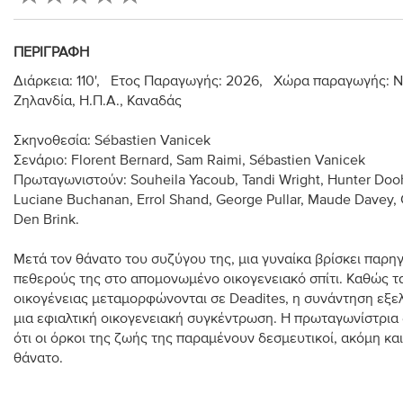
ΠΕΡΙΓΡΑΦΉ
Διάρκεια: 110', Ετος Παραγωγής: 2026, Χώρα παραγωγής: 
Ζηλανδία, Η.Π.Α., Καναδάς
Σκηνοθεσία: Sébastien Vanicek
Σενάριο: Florent Bernard, Sam Raimi, Sébastien Vanicek
Πρωταγωνιστούν: Souheila Yacoub, Tandi Wright, Hunter Doo
Luciane Buchanan, Errol Shand, George Pullar, Maude Davey, 
Den Brink.
Μετά τον θάνατο του συζύγου της, μια γυναίκα βρίσκει παρη
πεθερούς της στο απομονωμένο οικογενειακό σπίτι. Καθώς τ
οικογένειας μεταμορφώνονται σε Deadites, η συνάντηση εξελ
μια εφιαλτική οικογενειακή συγκέντρωση. Η πρωταγωνίστρια 
ότι οι όρκοι της ζωής της παραμένουν δεσμευτικοί, ακόμη και
θάνατο.