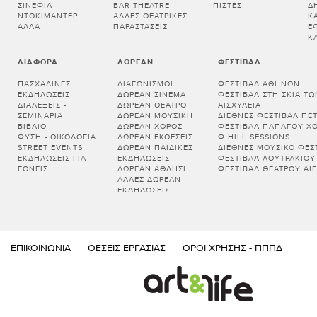
ΣΙΝΕΦΊΛ
BAR THEATRE
ΠΊΣΤΕΣ
Δ
ΝΤΟΚΙΜΑΝΤΈΡ
ΆΛΛΕΣ ΘΕΑΤΡΙΚΈΣ
Κ
ΆΛΛΑ
ΠΑΡΑΣΤΆΣΕΙΣ
Έ
Κ
ΔΙΆΦΟΡΑ
ΔΩΡΕΆΝ
ΦΕΣΤΙΒΆΛ
ΠΑΣΧΑΛΙΝΈΣ
ΔΙΑΓΩΝΙΣΜΟΊ
ΦΕΣΤΙΒΆΛ ΑΘΗΝΏΝ
ΕΚΔΗΛΏΣΕΙΣ
ΔΩΡΕΆΝ ΣΙΝΕΜΆ
ΦΕΣΤΙΒΆΛ ΣΤΗ ΣΚΙΆ Τ
ΔΙΑΛΕΞΕΙΣ -
ΔΩΡΕΆΝ ΘΈΑΤΡΟ
ΑΙΣΧΎΛΕΙΑ
ΣΕΜΙΝΑΡΙΑ
ΔΩΡΕΆΝ ΜΟΥΣΙΚΉ
ΔΙΕΘΝΈΣ ΦΕΣΤΙΒΆΛ ΠΈ
ΒΙΒΛΊΟ
ΔΩΡΕΆΝ ΧΟΡΌΣ
ΦΕΣΤΙΒΆΛ ΠΑΠΆΓΟΥ Χ
ΦΎΣΗ - ΟΙΚΟΛΟΓΊΑ
ΔΩΡΕΆΝ ΕΚΘΈΣΕΙΣ
Φ HILL SESSIONS
STREET EVENTS
ΔΩΡΕΆΝ ΠΑΙΔΙΚΈΣ
ΔΙΕΘΝΈΣ ΜΟΥΣΙΚΌ ΦΕΣΤ
ΕΚΔΗΛΏΣΕΙΣ ΓΙΑ
ΕΚΔΗΛΏΣΕΙΣ
ΦΕΣΤΙΒΆΛ ΛΟΥΤΡΑΚΊΟΥ
ΓΟΝΕΊΣ
ΔΩΡΕΆΝ ΆΘΛΗΣΗ
ΦΕΣΤΙΒΆΛ ΘΕΆΤΡΟΥ ΑΊΓ
ΆΛΛΕΣ ΔΩΡΕΆΝ
ΕΚΔΗΛΏΣΕΙΣ
ΕΠΙΚΟΙΝΩΝΊΑ
ΘΈΣΕΙΣ ΕΡΓΑΣΊΑΣ
ΌΡΟΙ ΧΡΉΣΗΣ - ΠΠΠΔ