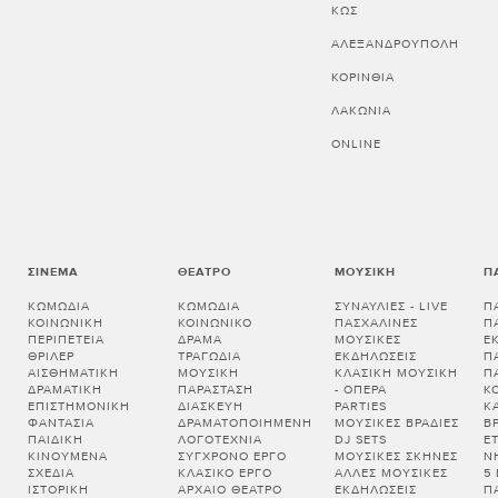
ΚΩΣ
ΑΛΕΞΑΝΔΡΟΥΠΟΛΗ
ΚΟΡΙΝΘΊΑ
ΛΑΚΩΝΊΑ
ONLINE
ΣΙΝΕΜΆ
ΘΈΑΤΡΟ
ΜΟΥΣΙΚΉ
Π
ΚΩΜΩΔΊΑ
ΚΩΜΩΔΊΑ
ΣΥΝΑΥΛΊΕΣ - LIVE
Π
ΚΟΙΝΩΝΙΚΉ
ΚΟΙΝΩΝΙΚΌ
ΠΑΣΧΑΛΙΝΈΣ
Π
ΠΕΡΙΠΈΤΕΙΑ
ΔΡΆΜΑ
ΜΟΥΣΙΚΈΣ
Ε
ΘΡΊΛΕΡ
ΤΡΑΓΩΔΊΑ
ΕΚΔΗΛΏΣΕΙΣ
Π
ΑΙΣΘΗΜΑΤΙΚΉ
ΜΟΥΣΙΚΉ
ΚΛΑΣΙΚΉ ΜΟΥΣΙΚΉ
Π
ΔΡΑΜΑΤΙΚΉ
ΠΑΡΆΣΤΑΣΗ
- ΌΠΕΡΑ
Κ
ΕΠΙΣΤΗΜΟΝΙΚΉ
ΔΙΑΣΚΕΥΉ
PARTIES
Κ
ΦΑΝΤΑΣΊΑ
ΔΡΑΜΑΤΟΠΟΙΗΜΈΝΗ
ΜΟΥΣΙΚΈΣ ΒΡΑΔΙΈΣ
Β
ΠΑΙΔΙΚΉ
ΛΟΓΟΤΕΧΝΊΑ
DJ SETS
Ε
ΚΙΝΟΎΜΕΝΑ
ΣΎΓΧΡΟΝΟ ΈΡΓΟ
ΜΟΥΣΙΚΈΣ ΣΚΗΝΈΣ
Ν
ΣΧΈΔΙΑ
ΚΛΑΣΙΚΌ ΈΡΓΟ
ΆΛΛΕΣ ΜΟΥΣΙΚΈΣ
5
ΙΣΤΟΡΙΚΉ
ΑΡΧΑΊΟ ΘΈΑΤΡΟ
ΕΚΔΗΛΏΣΕΙΣ
Π