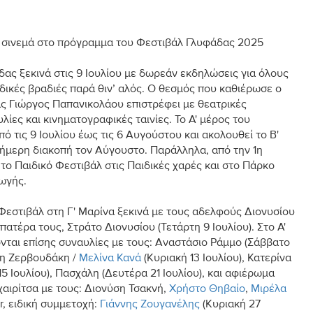
, σινεμά στο πρόγραμμα του Φεστιβάλ Γλυφάδας 2025
ας ξεκινά στις 9 Ιουλίου με δωρεάν εκδηλώσεις για όλους
δικές βραδιές παρά θιν’ αλός. Ο θεσμός που καθιέρωσε ο
 Γιώργος Παπανικολάου επιστρέφει με θεατρικές
λίες και κινηματογραφικές ταινίες. Το Α' μέρος του
πό τις 9 Ιουλίου έως τις 6 Αυγούστου και ακολουθεί το Β'
οήμερη διακοπή τον Αύγουστο. Παράλληλα, από την 1η
ι το Παιδικό Φεστιβάλ στις Παιδικές χαρές και στο Πάρκο
ωγής.
Φεστιβάλ στη Γ' Μαρίνα ξεκινά με τους αδελφούς Διονυσίου
πατέρα τους, Στράτο Διονυσίου (Τετάρτη 9 Ιουλίου). Στο Α'
νται επίσης συναυλίες με τους: Αναστάσιο Ράμμο (Σάββατο
ρη Ζερβουδάκη /
Μελίνα Κανά
(Κυριακή 13 Ιουλίου), Κατερίνα
15 Ιουλίου), Πασχάλη (Δευτέρα 21 Ιουλίου), και αφιέρωμα
αιρίτσα με τους: Διονύση Τσακνή,
Χρήστο Θηβαίο
,
Μιρέλα
er, ειδική συμμετοχή:
Γιάννης Ζουγανέλης
(Κυριακή 27