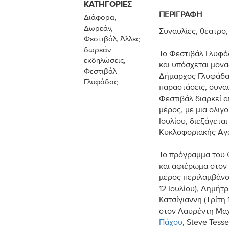
ΚΑΤΗΓΟΡΊΕΣ
ΠΕΡΙΓΡΑΦΉ
Διάφορα
,
Δωρεάν
,
Συναυλίες, θέατρο
Φεστιβάλ
,
Άλλες
δωρεάν
Το Φεστιβάλ Γλυφάδ
εκδηλώσεις
,
και υπόσχεται μονα
Φεστιβάλ
Δήμαρχος Γλυφάδας
Γλυφάδας
παραστάσεις, συναυ
Φεστιβάλ διαρκεί α
μέρος, με μια ολιγ
Ιουλίου, διεξάγετα
Κυκλοφοριακής Αγ
Το πρόγραμμα του 
και αφιέρωμα στον 
μέρος περιλαμβάνο
12 Ιουλίου), Δημήτ
Κατσίγιαννη (Τρίτη 
στον Λαυρέντη Μαχ
Πάχου
, Steve Tess