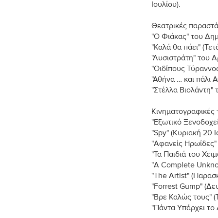
Ιουλίου).
Θεατρικές παραστά
"Ο Φιάκας" του Δημ
"Καλά θα πάει" (Τετ
"Λυσιστράτη" του Α
"Οιδίπους Τύραννος
"Αθήνα … και πάλι 
"Στέλλα Βιολάντη"
Κινηματογραφικές τ
"Εξωτικό Ξενοδοχεί
"Spy" (Κυριακή 20 Ι
"Αφανείς Ηρωίδες" 
"Τα Παιδιά του Χειμ
"A Complete Unkno
"The Artist" (Παρα
"Forrest Gump" (Δ
"Βρε Καλώς τους" (
"Πάντα Υπάρχει το 