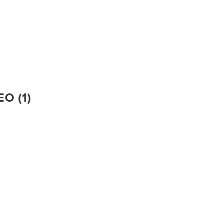
Ο (1)