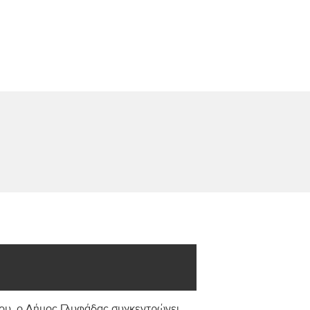
ηρίου, ο Δήμος Γλυφάδας συγκεντρώνει