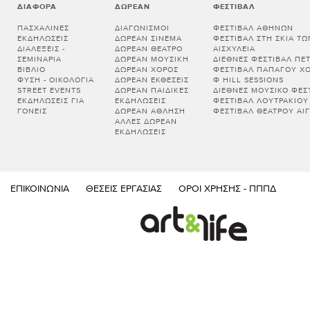
ΔΙΆΦΟΡΑ
ΔΩΡΕΆΝ
ΦΕΣΤΙΒΆΛ
ΠΑΣΧΑΛΙΝΈΣ
ΔΙΑΓΩΝΙΣΜΟΊ
ΦΕΣΤΙΒΆΛ ΑΘΗΝΏΝ
ΕΚΔΗΛΏΣΕΙΣ
ΔΩΡΕΆΝ ΣΙΝΕΜΆ
ΦΕΣΤΙΒΆΛ ΣΤΗ ΣΚΙΆ Τ
ΔΙΑΛΕΞΕΙΣ -
ΔΩΡΕΆΝ ΘΈΑΤΡΟ
ΑΙΣΧΎΛΕΙΑ
ΣΕΜΙΝΑΡΙΑ
ΔΩΡΕΆΝ ΜΟΥΣΙΚΉ
ΔΙΕΘΝΈΣ ΦΕΣΤΙΒΆΛ ΠΈ
ΒΙΒΛΊΟ
ΔΩΡΕΆΝ ΧΟΡΌΣ
ΦΕΣΤΙΒΆΛ ΠΑΠΆΓΟΥ Χ
ΦΎΣΗ - ΟΙΚΟΛΟΓΊΑ
ΔΩΡΕΆΝ ΕΚΘΈΣΕΙΣ
Φ HILL SESSIONS
STREET EVENTS
ΔΩΡΕΆΝ ΠΑΙΔΙΚΈΣ
ΔΙΕΘΝΈΣ ΜΟΥΣΙΚΌ ΦΕΣΤ
ΕΚΔΗΛΏΣΕΙΣ ΓΙΑ
ΕΚΔΗΛΏΣΕΙΣ
ΦΕΣΤΙΒΆΛ ΛΟΥΤΡΑΚΊΟΥ
ΓΟΝΕΊΣ
ΔΩΡΕΆΝ ΆΘΛΗΣΗ
ΦΕΣΤΙΒΆΛ ΘΕΆΤΡΟΥ ΑΊΓ
ΆΛΛΕΣ ΔΩΡΕΆΝ
ΕΚΔΗΛΏΣΕΙΣ
ΕΠΙΚΟΙΝΩΝΊΑ
ΘΈΣΕΙΣ ΕΡΓΑΣΊΑΣ
ΌΡΟΙ ΧΡΉΣΗΣ - ΠΠΠΔ