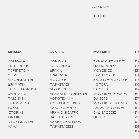
ΛΑΚΩΝΊΑ
ONLINE
ΣΙΝΕΜΆ
ΘΈΑΤΡΟ
ΜΟΥΣΙΚΉ
Π
ΚΩΜΩΔΊΑ
ΚΩΜΩΔΊΑ
ΣΥΝΑΥΛΊΕΣ - LIVE
Π
ΚΟΙΝΩΝΙΚΉ
ΚΟΙΝΩΝΙΚΌ
ΠΑΣΧΑΛΙΝΈΣ
Π
ΠΕΡΙΠΈΤΕΙΑ
ΔΡΆΜΑ
ΜΟΥΣΙΚΈΣ
Ε
ΘΡΊΛΕΡ
ΤΡΑΓΩΔΊΑ
ΕΚΔΗΛΏΣΕΙΣ
Π
ΑΙΣΘΗΜΑΤΙΚΉ
ΜΟΥΣΙΚΉ
ΚΛΑΣΙΚΉ ΜΟΥΣΙΚΉ
Π
ΔΡΑΜΑΤΙΚΉ
ΠΑΡΆΣΤΑΣΗ
- ΌΠΕΡΑ
Κ
ΕΠΙΣΤΗΜΟΝΙΚΉ
ΔΙΑΣΚΕΥΉ
PARTIES
Κ
ΦΑΝΤΑΣΊΑ
ΔΡΑΜΑΤΟΠΟΙΗΜΈΝΗ
ΜΟΥΣΙΚΈΣ ΒΡΑΔΙΈΣ
Β
ΠΑΙΔΙΚΉ
ΛΟΓΟΤΕΧΝΊΑ
DJ SETS
Ε
ΚΙΝΟΎΜΕΝΑ
ΣΎΓΧΡΟΝΟ ΈΡΓΟ
ΜΟΥΣΙΚΈΣ ΣΚΗΝΈΣ
Ν
ΣΧΈΔΙΑ
ΚΛΑΣΙΚΌ ΈΡΓΟ
ΆΛΛΕΣ ΜΟΥΣΙΚΈΣ
5
ΙΣΤΟΡΙΚΉ
ΑΡΧΑΊΟ ΘΈΑΤΡΟ
ΕΚΔΗΛΏΣΕΙΣ
Π
ΣΙΝΕΦΊΛ
BAR THEATRE
ΠΊΣΤΕΣ
Δ
ΝΤΟΚΙΜΑΝΤΈΡ
ΆΛΛΕΣ ΘΕΑΤΡΙΚΈΣ
Κ
ΆΛΛΑ
ΠΑΡΑΣΤΆΣΕΙΣ
Έ
Κ