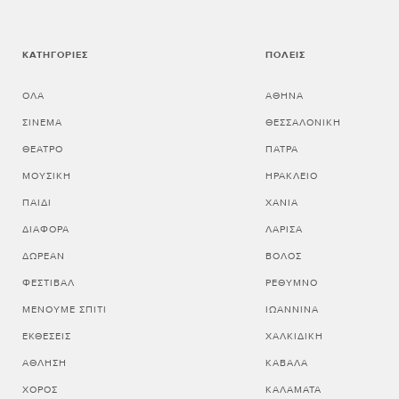
ΚΑΤΗΓΟΡΊΕΣ
ΠΌΛΕΙΣ
ΌΛΑ
ΑΘΗΝΑ
ΣΙΝΕΜΆ
ΘΕΣΣΑΛΟΝΙΚΗ
ΘΈΑΤΡΟ
ΠΑΤΡΑ
ΜΟΥΣΙΚΉ
ΗΡΑΚΛΕΙΟ
ΠΑΙΔΊ
ΧΑΝΙΑ
ΔΙΆΦΟΡΑ
ΛΑΡΙΣΑ
ΔΩΡΕΆΝ
ΒΟΛΟΣ
ΦΕΣΤΙΒΆΛ
ΡΕΘΥΜΝΟ
ΜΈΝΟΥΜΕ ΣΠΊΤΙ
ΙΩΑΝΝΙΝΑ
ΕΚΘΈΣΕΙΣ
ΧΑΛΚΙΔΙΚΗ
ΆΘΛΗΣΗ
ΚΑΒΑΛΑ
ΧΟΡΌΣ
ΚΑΛΑΜΑΤΑ