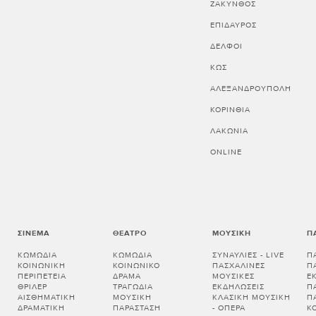
ΖΑΚΥΝΘΟΣ
ΕΠΙΔΑΥΡΟΣ
ΔΕΛΦΟΙ
ΚΩΣ
ΑΛΕΞΑΝΔΡΟΥΠΟΛΗ
ΚΟΡΙΝΘΊΑ
ΛΑΚΩΝΊΑ
ONLINE
ΣΙΝΕΜΆ
ΘΈΑΤΡΟ
ΜΟΥΣΙΚΉ
Π
ΚΩΜΩΔΊΑ
ΚΩΜΩΔΊΑ
ΣΥΝΑΥΛΊΕΣ - LIVE
Π
ΚΟΙΝΩΝΙΚΉ
ΚΟΙΝΩΝΙΚΌ
ΠΑΣΧΑΛΙΝΈΣ
Π
ΠΕΡΙΠΈΤΕΙΑ
ΔΡΆΜΑ
ΜΟΥΣΙΚΈΣ
Ε
ΘΡΊΛΕΡ
ΤΡΑΓΩΔΊΑ
ΕΚΔΗΛΏΣΕΙΣ
Π
ΑΙΣΘΗΜΑΤΙΚΉ
ΜΟΥΣΙΚΉ
ΚΛΑΣΙΚΉ ΜΟΥΣΙΚΉ
Π
ΔΡΑΜΑΤΙΚΉ
ΠΑΡΆΣΤΑΣΗ
- ΌΠΕΡΑ
Κ