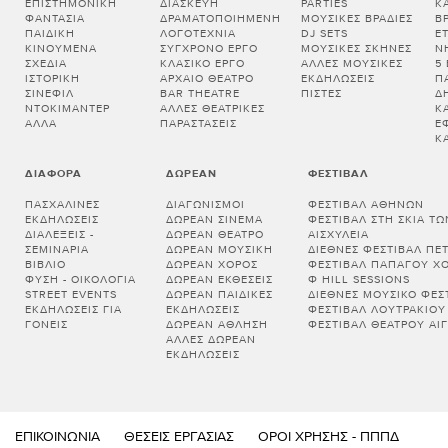
ΕΠΙΣΤΗΜΟΝΙΚΉ
ΔΙΑΣΚΕΥΉ
PARTIES
Κ
ΦΑΝΤΑΣΊΑ
ΔΡΑΜΑΤΟΠΟΙΗΜΈΝΗ
ΜΟΥΣΙΚΈΣ ΒΡΑΔΙΈΣ
Β
ΠΑΙΔΙΚΉ
ΛΟΓΟΤΕΧΝΊΑ
DJ SETS
Ε
ΚΙΝΟΎΜΕΝΑ
ΣΎΓΧΡΟΝΟ ΈΡΓΟ
ΜΟΥΣΙΚΈΣ ΣΚΗΝΈΣ
Ν
ΣΧΈΔΙΑ
ΚΛΑΣΙΚΌ ΈΡΓΟ
ΆΛΛΕΣ ΜΟΥΣΙΚΈΣ
5
ΙΣΤΟΡΙΚΉ
ΑΡΧΑΊΟ ΘΈΑΤΡΟ
ΕΚΔΗΛΏΣΕΙΣ
Π
ΣΙΝΕΦΊΛ
BAR THEATRE
ΠΊΣΤΕΣ
Δ
ΝΤΟΚΙΜΑΝΤΈΡ
ΆΛΛΕΣ ΘΕΑΤΡΙΚΈΣ
Κ
ΆΛΛΑ
ΠΑΡΑΣΤΆΣΕΙΣ
Έ
Κ
ΔΙΆΦΟΡΑ
ΔΩΡΕΆΝ
ΦΕΣΤΙΒΆΛ
ΠΑΣΧΑΛΙΝΈΣ
ΔΙΑΓΩΝΙΣΜΟΊ
ΦΕΣΤΙΒΆΛ ΑΘΗΝΏΝ
ΕΚΔΗΛΏΣΕΙΣ
ΔΩΡΕΆΝ ΣΙΝΕΜΆ
ΦΕΣΤΙΒΆΛ ΣΤΗ ΣΚΙΆ Τ
ΔΙΑΛΕΞΕΙΣ -
ΔΩΡΕΆΝ ΘΈΑΤΡΟ
ΑΙΣΧΎΛΕΙΑ
ΣΕΜΙΝΑΡΙΑ
ΔΩΡΕΆΝ ΜΟΥΣΙΚΉ
ΔΙΕΘΝΈΣ ΦΕΣΤΙΒΆΛ ΠΈ
ΒΙΒΛΊΟ
ΔΩΡΕΆΝ ΧΟΡΌΣ
ΦΕΣΤΙΒΆΛ ΠΑΠΆΓΟΥ Χ
ΦΎΣΗ - ΟΙΚΟΛΟΓΊΑ
ΔΩΡΕΆΝ ΕΚΘΈΣΕΙΣ
Φ HILL SESSIONS
STREET EVENTS
ΔΩΡΕΆΝ ΠΑΙΔΙΚΈΣ
ΔΙΕΘΝΈΣ ΜΟΥΣΙΚΌ ΦΕΣΤ
ΕΚΔΗΛΏΣΕΙΣ ΓΙΑ
ΕΚΔΗΛΏΣΕΙΣ
ΦΕΣΤΙΒΆΛ ΛΟΥΤΡΑΚΊΟΥ
ΓΟΝΕΊΣ
ΔΩΡΕΆΝ ΆΘΛΗΣΗ
ΦΕΣΤΙΒΆΛ ΘΕΆΤΡΟΥ ΑΊΓ
ΆΛΛΕΣ ΔΩΡΕΆΝ
ΕΚΔΗΛΏΣΕΙΣ
ΕΠΙΚΟΙΝΩΝΊΑ
ΘΈΣΕΙΣ ΕΡΓΑΣΊΑΣ
ΌΡΟΙ ΧΡΉΣΗΣ - ΠΠΠΔ