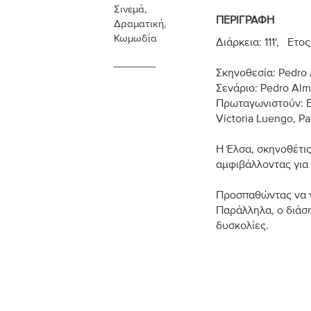
Σινεμά
,
ΠΕΡΙΓΡΑΦΉ
Δραματική
,
Κωμωδία
Διάρκεια: 111', Ε
Σκηνοθεσία: Pedro
Σενάριο: Pedro Al
Πρωταγωνιστούν: Bá
Victoria Luengo, Pat
Η Έλσα, σκηνοθέτις
αμφιβάλλοντας για 
Προσπαθώντας να γρ
Παράλληλα, ο διάσ
δυσκολίες.