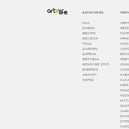
ΚΑΤΗΓΟΡΊΕΣ
ΠΕΡΙ
ΌΛΑ
ΑΘΗ
ΣΙΝΕΜΆ
ΘΕΣ
ΘΈΑΤΡΟ
ΠΑΤΡ
ΜΟΥΣΙΚΉ
ΗΡΑΚ
ΠΑΙΔΊ
ΧΑΝΙ
ΔΙΆΦΟΡΑ
ΛΑΡΙ
ΔΩΡΕΆΝ
ΒΟΛ
ΦΕΣΤΙΒΆΛ
ΡΕΘ
ΜΈΝΟΥΜΕ ΣΠΊΤΙ
ΙΩΑΝ
ΕΚΘΈΣΕΙΣ
ΧΑΛΚ
ΆΘΛΗΣΗ
ΚΑΒ
ΧΟΡΌΣ
ΚΑΛ
ΚΕΡΚ
ΡΟΔ
ΚΟΖ
ΜΥΤ
ΣΑΝ
ΛΑΜ
ΜΥΚ
ΣΥΡ
ΠΑΡ