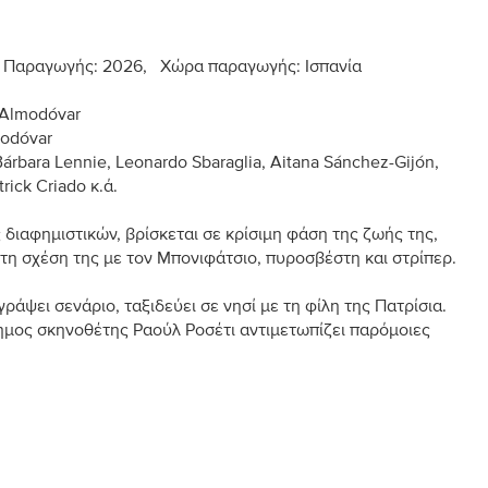
τος Παραγωγής: 2026, Χώρα παραγωγής: Ισπανία
 Almodóvar
modóvar
rbara Lennie, Leonardo Sbaraglia, Aitana Sánchez-Gijón,
rick Criado κ.ά.
 διαφημιστικών, βρίσκεται σε κρίσιμη φάση της ζωής της,
τη σχέση της με τον Μπονιφάτσιο, πυροσβέστη και στρίπερ.
άψει σενάριο, ταξιδεύει σε νησί με τη φίλη της Πατρίσια.
ημος σκηνοθέτης Ραούλ Ροσέτι αντιμετωπίζει παρόμοιες