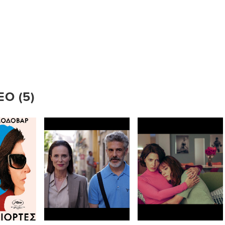
Ο (5)